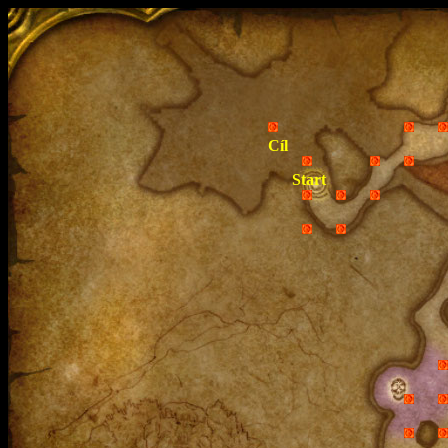
Cíl
Start