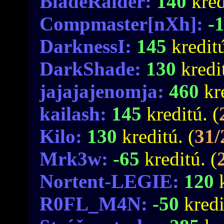
BladeRaider:
140
kred
Compmaster[nXh]:
-
DarknessI:
145
kreditú
DarkShade:
130
kredi
jajajajenomja:
460
kr
kailash:
145
kreditú. (
Kilo:
130
kreditú. (
31/
Mrk3w:
-65
kreditú. (
Nortent-LEGIE:
120
R0FL_M4N:
-50
kredi