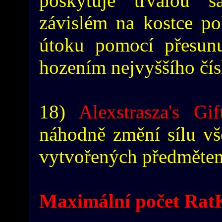
poskytuje trvalou 
závislém na kostce p
útoku pomocí přesun
hozením nejvyššího čís
18)
Alexstrasza's Gif
náhodně změní sílu vše
vytvořených předmětem
Maximální počet RatK