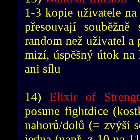
1-3 kopie uživatele na 
přesouvají souběžně 
random než uživatel a 
mizí, úspěšný útok na 
ani sílu
14)
Elixir of Streng
posune fightdice (kos
nahorů/dolů (= zvýší 
jedna (např. z 10 na 11