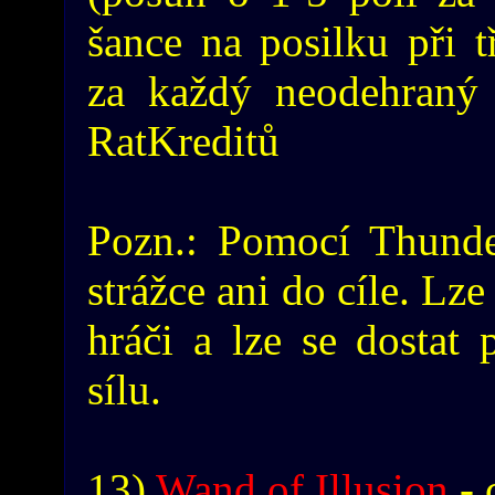
šance na posilku při t
za každý neodehraný 
RatKreditů
Pozn.: Pomocí Thunder
strážce ani do cíle. Lze
hráči a lze se dostat
sílu.
13)
Wand of Illusion
- 