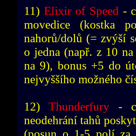
11)
Elixir of Speed
- c
movedice (kostka p
nahorů/dolů (= zvýší 
o jedna (např. z 10 na 
na 9), bonus +5 do út
nejvyššího možného čís
12)
Thunderfury
- ce
neodehrání tahů posky
(posun o 1-5 polí za