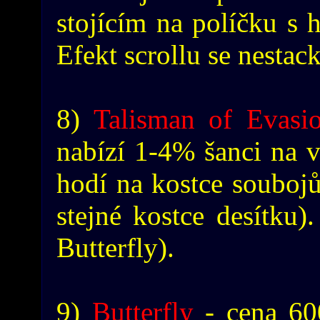
stojícím na políčku s h
Efekt scrollu se nestack
8)
Talisman of Evasi
nabízí 1-4% šanci na v
hodí na kostce soubojů
stejné kostce desítku).
Butterfly).
9)
Butterfly
- cena 60