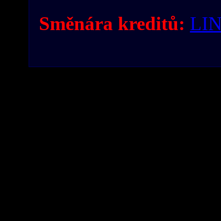
Směnára kreditů:
LI