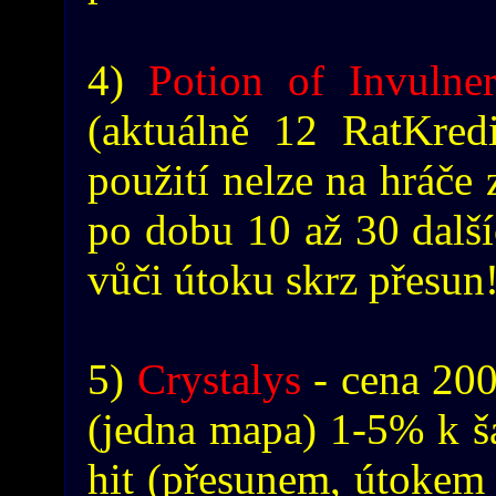
4)
Potion of Invulner
(aktuálně 12 RatKredi
použití nelze na hráče
po dobu 10 až 30 další
vůči útoku skrz přesun
5)
Crystalys
- cena 200
(jedna mapa) 1-5% k šan
hit (přesunem, útokem 