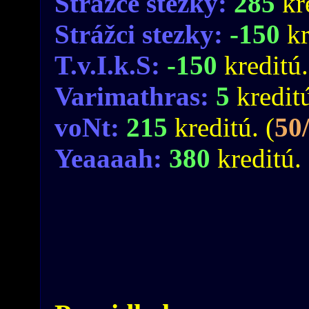
Strážce stezky:
285
kr
Strážci stezky:
-150
kr
T.v.I.k.S:
-150
kreditú.
Varimathras:
5
kreditú
voNt:
215
kreditú. (
50
Yeaaaah:
380
kreditú. 