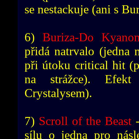
se nestackuje (ani s Bu
6)
Buriza-Do Kyano
přidá natrvalo (jedna
při útoku critical hit
na strážce). Efek
Crystalysem).
7)
Scroll of the Beast
-
sílu o jedna pro nás