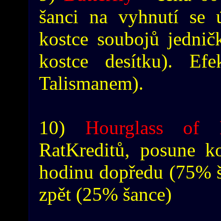
šanci na vyhnutí se 
kostce soubojů jednič
kostce desítku). Ef
Talismanem).
10)
Hourglass of 
RatKreditů, posune k
hodinu dopředu (75% š
zpět (25% šance)