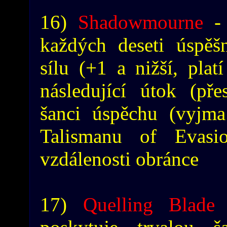
16)
Shadowmourne
- 
každých deseti úspěšn
sílu (+1 a nižší, plat
následující útok (př
šanci úspěchu (vyjma
Talismanu of Evasi
vzdálenosti obránce
17)
Quelling Blade
-