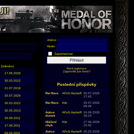
Jméno:
Heslo:
Zapamatovat
Přihlásit
Změněno
Nová registrace
Zapomněli jste heslo?
17.06.2026
30.03.2022
Poslední příspěvky
21.07.2018
Rat Race
AFoS.HackeR
20.07.2026
20.07.2026
17:43
Rat Race
Kilo
20.07.2026
30.03.2022
08:49
30.05.2013
Aukce
AFoS.HackeR
24.06.2026
ikonek
16:15
29.09.2011
Hlášení
Kilo
17.06.2026
chyb
23:42
17.06.2011
Aukce
AFoS.HackeR
30.05.2026
04.04.2011