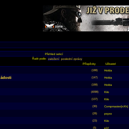
Přehled sekcí
Řadit podle:
založení
poslední zprávy
Příspěvky
Uživatel
(188)
Holda
žádosti
(147)
Holda
(168)
Holda
(4098)
Kilo
(137)
Kilo
(30)
Compmaster[nXh]
(26)
psyxo
(23)
Kilo
(5)
e1f