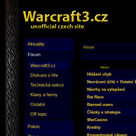
Aktuality
Fórum
Fórum
Warcraft3.cz
Název
Hlášení chyb
Diskuse o hře
Navrácení účtů + Ostatní 
Technická sekce
Návrhy na vylepšení
Klany a herny
Rat Race
Ostatní
Banned users
Články a strategie
Off topic
WarCasino
Pokec
Kredity
Komentované zápasy