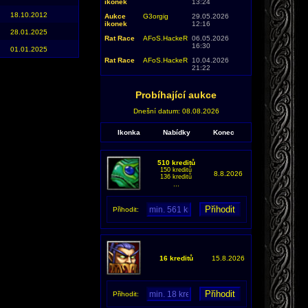
ikonek
13:24
18.10.2012
Aukce
G3orgig
29.05.2026
ikonek
12:16
28.01.2025
Rat Race
AFoS.HackeR
06.05.2026
16:30
01.01.2025
Rat Race
AFoS.HackeR
10.04.2026
21:22
Probíhající aukce
Dnešní datum: 08.08.2026
Ikonka
Nabídky
Konec
510 kreditů
150 kreditů
8.8.2026
136 kreditů
...
Přihodit:
16 kreditů
15.8.2026
Přihodit: