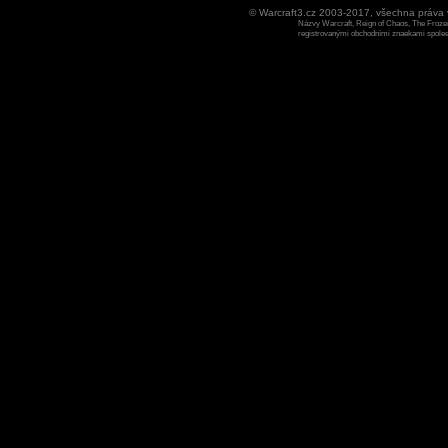
© Warcraft3.cz 2003-2017, všechna práv
Názvy Warcraft, Reign of Chaos, The Frozen
registrovanými obchodními znaekami spoleen