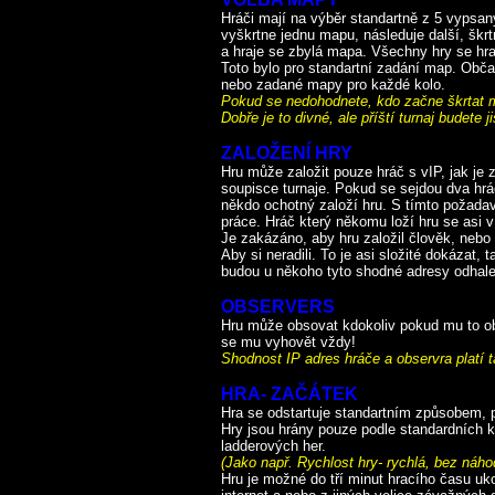
Hráči mají na výběr standartně z 5 vypsan
vyškrtne jednu mapu, následuje další, škr
a hraje se zbylá mapa. Všechny hry se hra
Toto bylo pro standartní zadání map. Obč
nebo zadané mapy pro každé kolo.
Pokud se nedohodnete, kdo začne škrtat 
Dobře je to divné, ale příští turnaj budete j
ZALOŽENÍ HRY
Hru může založit pouze hráč s vIP, jak j
soupisce turnaje. Pokud se sejdou dva hráč
někdo ochotný založí hru. S tímto požadav
práce. Hráč který někomu loží hru se asi v 
Je zakázáno, aby hru založil člověk, nebo 
Aby si neradili. To je asi složité dokázat,
budou u někoho tyto shodné adresy odhale
OBSERVERS
Hru může obsovat kdokoliv pokud mu to ob
se mu vyhovět vždy!
Shodnost IP adres hráče a observra platí ta
HRA- ZAČÁTEK
Hra se odstartuje standartním způsobem, 
Hry jsou hrány pouze podle standardních k
ladderových her.
(Jako např. Rychlost hry- rychlá, bez náho
Hru je možné do tří minut hracího času u