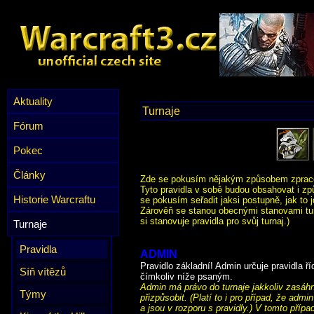
Aktuality
Turnaje
Fórum
Pokec
Články
Zde se pokusím nějakým způsobem zpracova
Tyto pravidla v sobě budou obsahovat i zp
Historie Warcraftu
se pokusím seřadit jaksi postupně, jak to 
Zárověň se stanou obecnými stanovami tur
si stanovuje pravidla pro svůj turnaj.)
Turnaje
Pravidla
ADMIN
Pravidlo základní! Admin určuje pravidla říd
Síň vítězů
čímkoliv níže psaným.
Admin má právo do turnaje jakkoliv zasáhn
Týmy
přizpůsobit. (Platí to i pro případ, že adm
a jsou v rozporu s pravidly.) V tomto pří