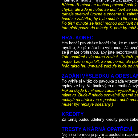
internet a nebo z jiných velice závažných
Během tří minut se mohou projevit špatný pi
chyba, ale zde je nutno se domluvit se so
turnaje světové úrovně a chceme si zahrát,
hned ze začátku, by bylo nudné. Dík za po
Po třetí minutě se hráči mohou domluvit n
toto platí pouze do minuty 5. poté by toti
HRA- KONEC
Hra končí pro vítěze končí tím, že mu tam
myslíte, že již máte hru vyhranou! Zároveň 
že ji máte prohranou, aby jste nezdržovali!
Toto opatření bylo nutno zavést. Protože p
mapě. Lze si myslelt, že nic nemá, ale po
hráč takto hru úmyslně zdržuje bude po hř
ZADÁNÍ VÝSLEDKU A ODESLÁ
Po výhře si vítěz do pavouka zadá vítezst
replay ze hry. Ve finálových a semifinálový
Pokud dojde k milnému zadání výsledku, je
nápravu. Bude-li někdo schválně špatně z
replayů na stránky je v poslední době pro
muset být replaye odeslány.)
KREDITY
Za turnaj budou uděleny kredity podle zab
TRESTY A KÁRNÁ OPATŘENÍ
Nejnižsí formou je první a poslední napo