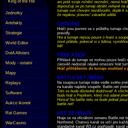
King of the Hill
ani poté svoje mínění nezmění, nemá hráč
doporučuji se po turnaji obrátit veřejně n
turnaje své chování nezdůvodní, dojde k s
Jednotky
že nejakou „kravinu“ zásadně udělá.
Artefakty
CHOVÁNÍ
Hráči jsou povinni se v průběhu turnaje c
Strategie
pravidly.
Hra a turnaje nejsou pouze o hraní a soup
nové přátele, pokecat si s lidima, vyměňo
World Editor
lidi!
DotA Allstars
PŘIHLÁŠENÍ
Přihlásit do turnaje se mohou pouze hráči
Mody - ostatní
zárověň nedostali nějaké omezení hrát turn
Hráč přihlášením do turnaje souhlasí s 
Mapy
BATTLE.NET JMÉNO
Replays
Na soupisce turnaje máte vedle svého jmén
na kanále najdete soupeře. Battle.net jmén
Toto se bude důsledně dodržovat! A všichni
Software
budu hrát a Pepíkem, který má udané jméno 
Honza! Na battle.netu se bude jednat pou
Aukce ikonek
battle.net!
Rat Games
KDE SE HRAJE
Hraje se na oficiálním serweru Battle.net 
Northrend. Chatový kanál se určí pro každý
WarCasino
standartně kanál W3.cz popřípadě, kanál wa