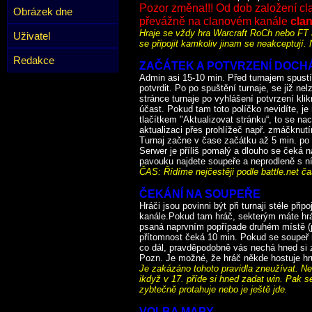
Pozor změna!!! Od dob založení cl
Obrázek dne
převážně na clanovém kanále
cla
Hraje se vždy hra Warcraft RoCh nebo FT
Uživatel
se připojit kamkoliv jinam se neakceptují. 
Redakce
ZAČÁTEK A POTVRZENÍ DOCH
Admin asi 15-10 min. Před turnajem spustí
potvrdit. Po po spuštění turnaje, se již nel
stránce turnaje po vyhlášení potvrzení kli
účast. Pokud tam toto políčko nevidíte, je
tlačítkem "Aktualizovat stránku“, to se na
aktualizaci přes prohlížeč např. zmáčknut
Turnaj začne v čase začátku až 5 min. po z
Serwer je příliš pomalý a dlouho se čeká 
pavouku najdete soupeře a neprodleně s n
ČAS: Řídíme nejčestěji podle battle.net ča
ČEKÁNÍ NA SOUPEŘE
Hráči jsou povinni být při turnaji stéle př
kanále.Pokud tam hráč, sekterým máte hrát
psaná naprvním popřípade druhém místě (p
přítomnost čeká 10 min. Pokud se soupeř n
co dál, pravděpodobně vás nechá hned si 
Pozn. Je možné, že hráč někde hostuje hru
Je zakázáno tohoto pravidla zneužívat. Ne
ikdyž v 17. příde si hned zadat win. Pak se
zybtečně protahuje nebo je ještě jde.
VOLBA MAPY