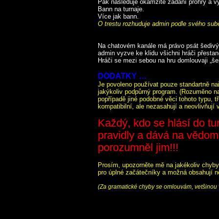
Pak následuje okamžité zadání prohry a vy
Bann na turnaje.
Více jak bann.
O trestu rozhuduje admin podle svého sub
Na chatovém kanále má právo psát šediv
admin vyzve ke klidu všichni hráči přesta
Hráči se mezi sebou na hru domlouvaji „šeptá
DODATKY …
Je povoleno používat pouze standartně na
jakýkoliv podpůrný program. (Rozuměno na
popřípadě jiné podobné věci tohoto typu, t
kompatibilní, ale nezasahují a neovlivňují v
Každý, kdo se hlásí do tur
pravidly a dává na vědomí,
porozumněl jim!!!
Prosím, upozorněte mě na jakékoliv chyby 
pro úplné začátečníky a možná obsahují n
(Za gramatické chyby se omlouvám, vetšinou vz