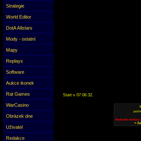
Strategie
World Editor
DotA Allstars
Mody - ostatní
Mapy
Replays
Software
Aukce ikonek
Rat Games
Start v 07:06:32.
WarCasino
zatí
Obrázek dne
Hodnotit mohou j
> Za
Uživatel
Redakce