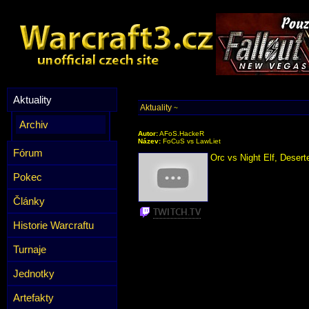
Aktuality
Aktuality
~
Archiv
Autor:
AFoS.HackeR
Název:
FoCuS vs LawLiet
Fórum
Orc vs Night Elf, Desert
Pokec
Články
Historie Warcraftu
Turnaje
Jednotky
Artefakty