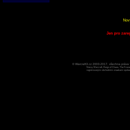
Nov
Jen pro zare
© Warcraft3.cz 2003-2017, všechna práv
Názvy Warcraft, Reign of Chaos, The Frozen
registrovanými obchodními znaekami spoleen