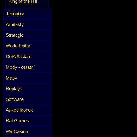
King of the Hill
Jednotky
Artefakty
Strategie
World Editor
DotA Allstars
Mody - ostatní
Mapy
Replays
Software
Aukce ikonek
Rat Games
WarCasino