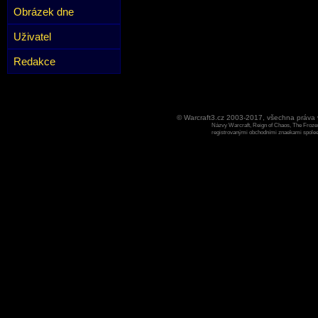
Obrázek dne
Uživatel
Redakce
© Warcraft3.cz 2003-2017, všechna práv
Názvy Warcraft, Reign of Chaos, The Frozen
registrovanými obchodními znaekami spoleen