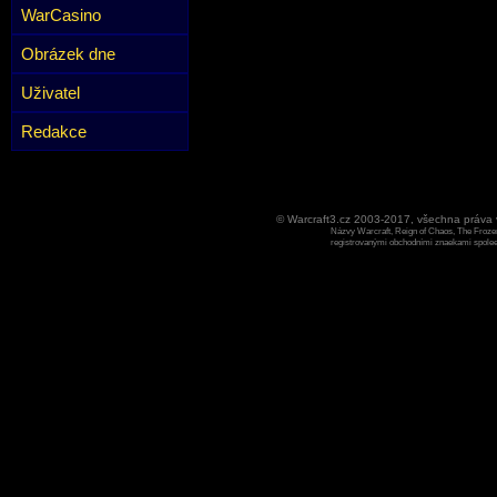
WarCasino
Obrázek dne
Uživatel
Redakce
© Warcraft3.cz 2003-2017, všechna práv
Názvy Warcraft, Reign of Chaos, The Frozen
registrovanými obchodními znaekami spoleen