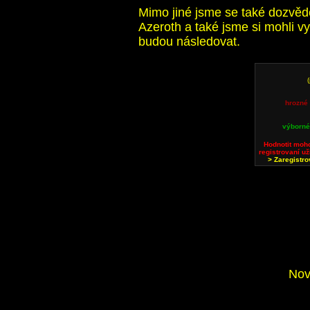
Mimo jiné jsme se také dozvědě
Azeroth a také jsme si mohli 
budou následovat.
hrozné
výborn
Hodnotit moh
registrovaní už
> Zaregistro
Nov