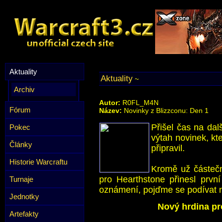
Aktuality
Aktuality
~
Archiv
Autor:
R0FL_M4N
Fórum
Název:
Novinky z Blizzconu: Den 1
Přišel čas na dal
Pokec
výtah novinek, kte
Články
připravil.
Historie Warcraftu
Kromě už částeč
pro Hearthstone přinesl prvn
Turnaje
oznámení, pojďme se podívat na
Jednotky
Nový hrdina pr
Artefakty