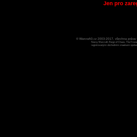
Jen pro zare
© Warcraft3.cz 2003-2017, všechna práv
Názvy Warcraft, Reign of Chaos, The Frozen
registrovanými obchodními znaekami spoleen