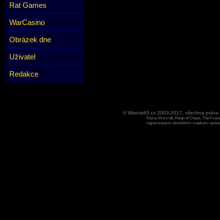
Rat Games
WarCasino
Obrázek dne
Uživatel
Redakce
© Warcraft3.cz 2003-2017, všechna práv
Názvy Warcraft, Reign of Chaos, The Frozen
registrovanými obchodními znaekami spoleen