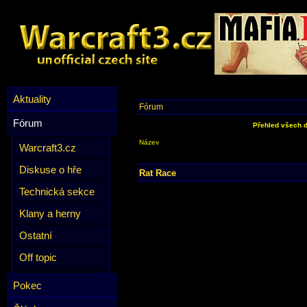
Aktuality
Fórum
Fórum
Přehled všech d
Název
Warcraft3.cz
Diskuse o hře
Rat Race
Technická sekce
Klany a herny
Ostatní
Off topic
Pokec