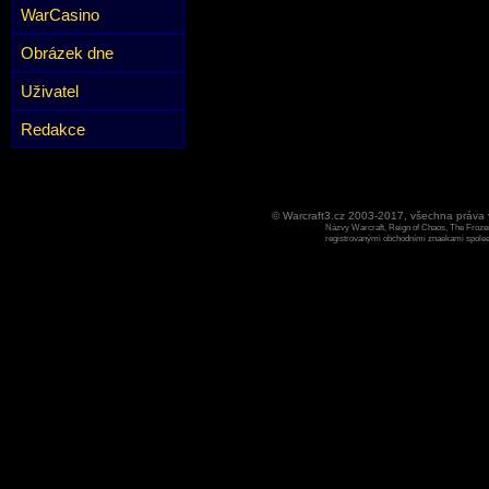
WarCasino
Obrázek dne
Uživatel
Redakce
© Warcraft3.cz 2003-2017, všechna práv
Názvy Warcraft, Reign of Chaos, The Frozen
registrovanými obchodními znaekami spoleen