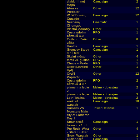
diablo III nej
Campaign
2
mapa
Alien vs
Other
12
Predator
WoW Burning
Campaign
12
Crusade
Neznámý
Cinematic
1
Cinematic
Vlastní jednotky
Other
1
Cesta údolím
RPG
1
zázraků 4.0
Outland: Zuřící
Other
8
válka
Huntris
Campaign
1
Gromovy Stopy
Campaign
1
8 díl test
Skalní město
Other
4
thrall vs. guldan
RPG
1
Chaos v Pekle
RPG
1
Grow (Leveled
Other
1
Up!)
CvW3 -
Other
12
Poplach!
Cesta údolím
RPG
2
zázraků 3.0.5
plamenna legie
Melee - obycejna
2
2
plamenna legie
Melee - obycejna
3
Letní krajina
Melee - obycejna
2
world of
Campaign
10
warcraft
Humans VS
Tower Defense
1
Monsters Main
city of Lorderon
Day 1
Stratharská
Campaign
1
bezmoc - 1 díl
Pro Rock_Wina
Other
4
- State Builder
Grow: Warcraft
Other
1
Outlandské
Campaign
1