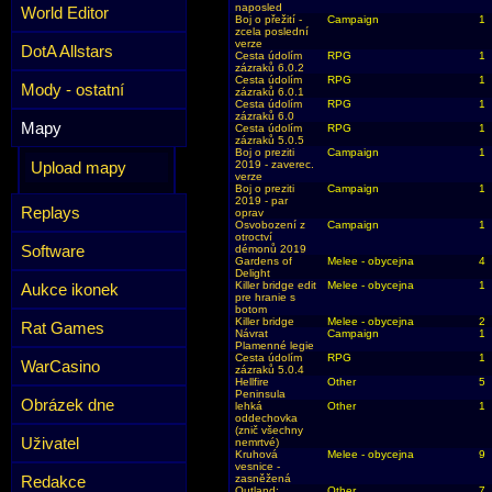
naposled
World Editor
Boj o přežití -
Campaign
1
zcela poslední
verze
DotA Allstars
Cesta údolím
RPG
1
zázraků 6.0.2
Cesta údolím
RPG
1
Mody - ostatní
zázraků 6.0.1
Cesta údolím
RPG
1
zázraků 6.0
Mapy
Cesta údolím
RPG
1
zázraků 5.0.5
Boj o preziti
Campaign
1
Upload mapy
2019 - zaverec.
verze
Boj o preziti
Campaign
1
2019 - par
Replays
oprav
Osvobození z
Campaign
1
otroctví
Software
démonů 2019
Gardens of
Melee - obycejna
4
Delight
Killer bridge edit
Melee - obycejna
1
Aukce ikonek
pre hranie s
botom
Killer bridge
Melee - obycejna
2
Rat Games
Návrat
Campaign
1
Plamenné legie
Cesta údolím
RPG
1
WarCasino
zázraků 5.0.4
Hellfire
Other
5
Peninsula
Obrázek dne
lehká
Other
1
oddechovka
(znič všechny
Uživatel
nemrtvé)
Kruhová
Melee - obycejna
9
vesnice -
Redakce
zasněžená
Outland:
Other
7