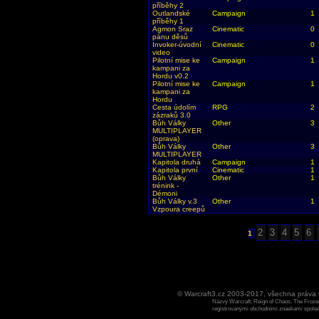
příběhy 2
Outlandské
Campaign
1
příběhy 1
Agmon Sraz
Cinematic
0
pánu děsů
Invoker-úvodní
Cinematic
0
video
Pilotní mise ke
Campaign
1
kampani za
Hordu v0.2
Pilotní mise ke
Campaign
1
kampani za
Hordu
Cesta údolím
RPG
2
zázraků 3.0
Bůh Války
Other
3
MULTIPLAYER
(oprava)
Bůh Války
Other
3
MULTIPLAYER
Kapitola druhá
Campaign
1
Kapitola první
Cinematic
1
Bůh Války
Other
1
trénink -
Démoni
Bůh Války v.3
Other
1
Vzpoura creepů
2
3
4
5
6
1
© Warcraft3.cz 2003-2017, všechna práv
Názvy Warcraft, Reign of Chaos, The Frozen
registrovanými obchodními znaekami spoleen