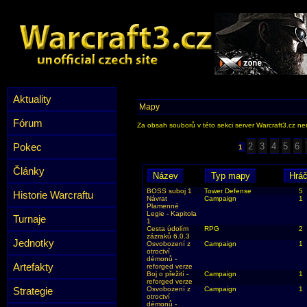
Aktuality
Mapy
Fórum
Za obsah souborů v této sekci server Warcraft3.cz ner
Pokec
2
3
4
5
6
1
Články
BOSS suboj 1
Tower Defense
5
Historie Warcraftu
Návrat
Campaign
1
Plamenné
Legie - Kapitola
Turnaje
1
Cesta údolím
RPG
2
zázraků 6.0.3
Jednotky
Osvobození z
Campaign
1
otroctví
démonů -
Artefakty
reforged verze
Boj o přežití -
Campaign
1
reforged verze
Strategie
Osvobození z
Campaign
1
otroctví
démonů -