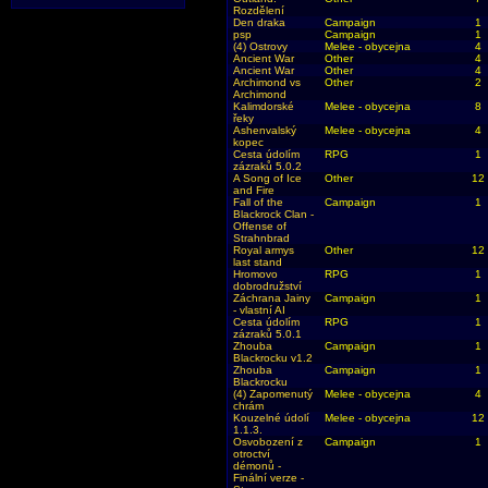
Rozdělení
Den draka
Campaign
1
psp
Campaign
1
(4) Ostrovy
Melee - obycejna
4
Ancient War
Other
4
Ancient War
Other
4
Archimond vs
Other
2
Archimond
Kalimdorské
Melee - obycejna
8
řeky
Ashenvalský
Melee - obycejna
4
kopec
Cesta údolím
RPG
1
zázraků 5.0.2
A Song of Ice
Other
12
and Fire
Fall of the
Campaign
1
Blackrock Clan -
Offense of
Strahnbrad
Royal armys
Other
12
last stand
Hromovo
RPG
1
dobrodružství
Záchrana Jainy
Campaign
1
- vlastní AI
Cesta údolím
RPG
1
zázraků 5.0.1
Zhouba
Campaign
1
Blackrocku v1.2
Zhouba
Campaign
1
Blackrocku
(4) Zapomenutý
Melee - obycejna
4
chrám
Kouzelné údolí
Melee - obycejna
12
1.1.3.
Osvobození z
Campaign
1
otroctví
démonů -
Finální verze -