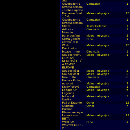
Sta
Osvobozeni z
Campaign
1
otroctvi demonu
- drobna uprava
Kouzelné údolí
Melee - obycejna
12
1.0.0.
Osvobozeni z
Campaign
1
otroctvi demonu
Strom
Tower Defense
1
Arthas a
Cinematic
1
Muradin
boj o pusťinu
Melee - obycejna
2
Cesta údolím
RPG
1
zázraků 5.0
World
Melee - obycejna
12
Domination
Invaze - Intro
Cinematic
1
Souboj Hrdinu
Melee - obycejna
1
ORKOVÉ
NEMRTVÍ LIDÉ
A TEMNÝ
ELFOVÉ
Souboj Měst
Melee - obycejna
2
Souboj Měst
Melee - obycejna
2
Rise of the
Cinematic
0
Horde - Prolog
no snad
Melee - obycejna
4
Krvaví elfové
Campaign
1
League Of
Melee - obycejna
6
Legends
fell wood
Melee - obycejna
7
klasika
Fall of Draenor
Other
12
Outland:
Other
7
Příchod
Plamenné legie
Ledová smrt
Melee - obycejna
12
BETA
World Of
RPG
3
Warcraft ORPG
2.5