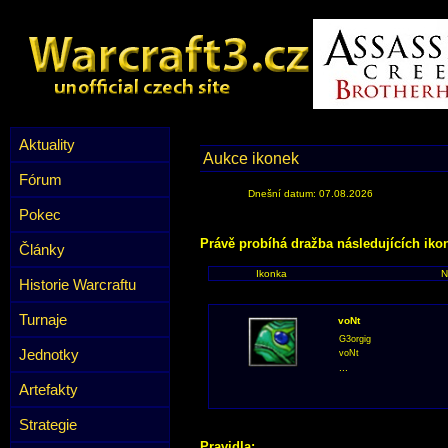
Aktuality
Aukce ikonek
Fórum
Dnešní datum: 07.08.2026
Pokec
Právě probíhá dražba následujících iko
Články
Ikonka
N
Historie Warcraftu
Turnaje
voNt
G3orgig
Jednotky
voNt
...
Artefakty
Strategie
Pravidla: