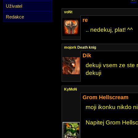
Uživatel
voNt
Redakce
re
.. nedekuj, plat! ^^
mojork
Death knig
Dik
dekuji vsem ze ste 
dekuji
KyMoN
Grom Hellscream
moji ikonku nikdo n
Napitej Grom Hell