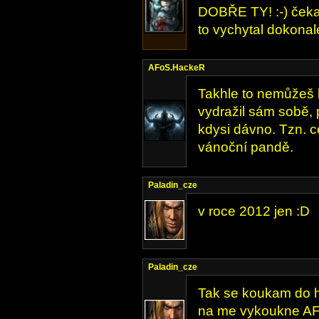
DOBŘE TY! :-) čekal
to vychytal dokonal
AFoS.HackeR
Takhle to nemůžeš 
vydražil sám sobě, 
kdysi dávno. Tzn. c
vánoční pandě.
Paladin_cze
v roce 2012 jen :D
Paladin_cze
Tak se koukam do h
na me vykoukne AF