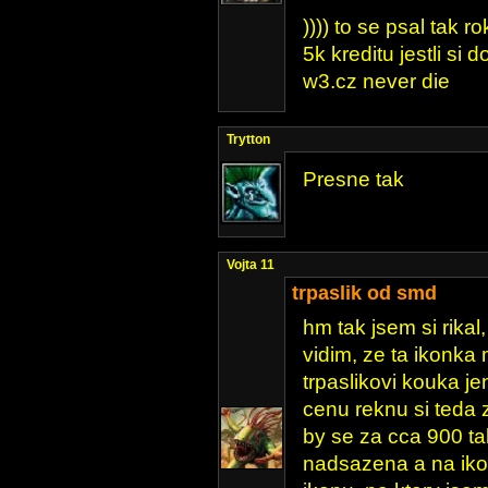
)))) to se psal tak 
5k kreditu jestli si
w3.cz never die
Trytton
Presne tak
Vojta 11
trpaslik od smd
hm tak jsem si rikal
vidim, ze ta ikonka
trpaslikovi kouka 
cenu reknu si teda z
by se za cca 900 ta
nadsazena a na ikon