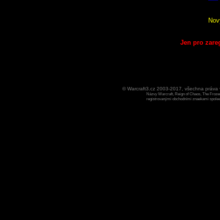
Nov
Jen pro zare
© Warcraft3.cz 2003-2017, všechna práv
Názvy Warcraft, Reign of Chaos, The Frozen
registrovanými obchodními znaekami spoleen