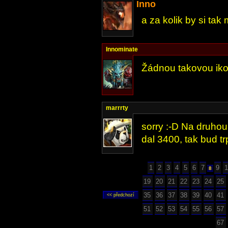
Inno
a za kolik by si tak
Innominate
Žádnou takovou ik
marrrty
sorry :-D Na druhou 
dal 3400, tak bud tr
1
2
3
4
5
6
7
9
1
8
19
20
21
22
23
24
25
35
36
37
38
39
40
41
51
52
53
54
55
56
57
67