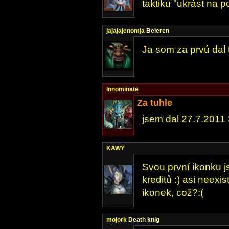
taktiku "ukrást na po
jajajajenomja
Beleren
Ja som za prvú dal 
Innominate
Za tuhle
jsem dal 27.7.2011 
KAWY
Svou první ikonku js
kreditů :) asi neexis
ikonek, což?:(
mojork
Death knig