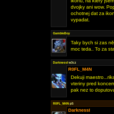
ikonu, na ktery jsem
dvojky ani wow. Po
ochotnej dat za iko
vypadat.
GambleBoy
Taky bych si zas ně
moc teda.. To za sta
DarknessI
w3cz
R0FL_M4N
Dekuji maestro...rik
vteriny pred koncem
pak nez to doputova
R0FL_M4N
pS
DarknessI