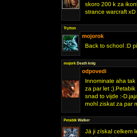
skoro 200 k za ikonk
strance warcraft xD
Trytton
mojorok
Back to school :D 
mojork
Death knig
odpovedi
Innominate aha tak 
za par let ;).Petabi
snad to vijde :-D.j
mohl ziskat za par 
Petabik
Walker
Já ji získal celkem 