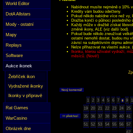
World Editor
Nabídnout musíte nejméně o 10% víc
Kredity vám budou odečteny.
DotA Allstars
Pokud někdo nabídne více než vy, k
Dražba končí o půlnoci posledního 
Mody - ostatní
Každý může v dražbě získat libovol
změně ikony, ALE (viz další bod).
Pokud bude někdo zneužívat velkého
Mapy
ostatní nemohli dostat, budou mu v
závisí na subjektivním dojmu admini
Replays
Nelze přihazovat na vlastní aukce. 
Ikonku, kterou uživatel vydraží, mů
Software
měsíců. (Nové!)
Aukce ikonek
Zp
Žebříček ikon
Vydražené ikonky
Nový komentář
Ikonky v přípravě
1
2
3
4
5
6
7
9
1
8
Rat Games
19
20
21
22
23
24
25
35
36
37
38
39
40
41
WarCasino
51
52
53
54
55
56
57
Obrázek dne
67