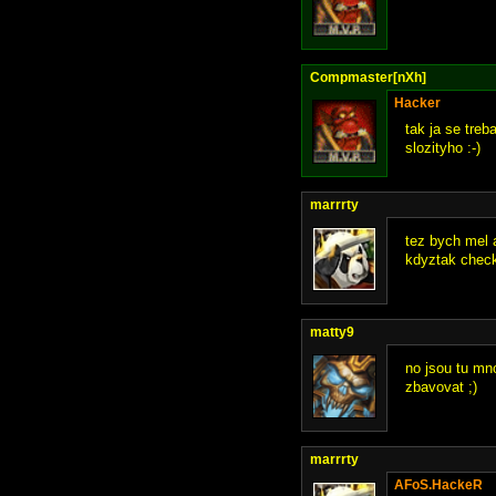
Compmaster[nXh]
Hacker
tak ja se treb
slozityho :-)
marrrty
tez bych mel a
kdyztak check
matty9
no jsou tu mno
zbavovat ;)
marrrty
AFoS.HackeR