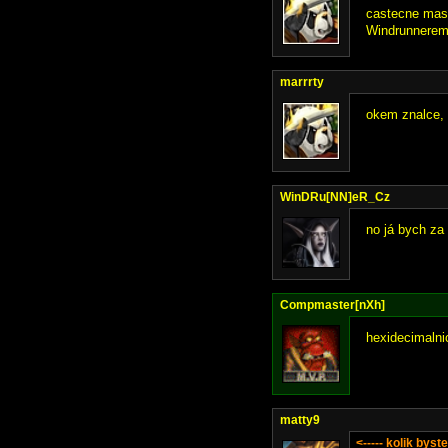
castecne mas 
Windrunnerem 
marrrty
okem znalce, b
WinDRu[NN]eR_Cz
no já bych za 
Compmaster[nXh]
hexidecimalni
matty9
<----- kolik byste