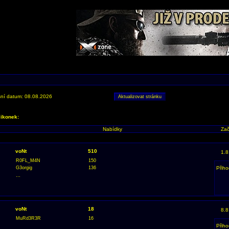
ní datum: 08.08.2026
 ikonek:
Nabídky
Zač
voNt
510
1.8
R0FL_M4N
150
G3orgig
136
Přiho
...
voNt
18
8.8
MuRd3R3R
16
Přiho