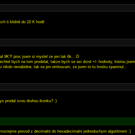
ch ti klidně do 10 K hodil
al 9K?! proc jsem si myslel ze jen tak 6k...:D
htel bych na tom prodelat, takze bych se asi drzel +/- hodnoty, kterou jsem 
asi nikdo nenabidne, tak se jen omlouvam, ze jsem to tu trosku spamnul...
bys prodal svou druhou ikonku? :)
samozrejme prevod z decimalni do hexadecimalni jednoduchym algoritmem :)