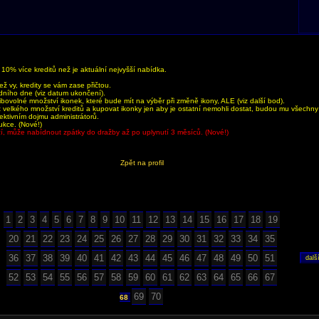
0% více kreditů než je aktuální nejvyšší nabídka.
 vy, kredity se vám zase přičtou.
dního dne (viz datum ukončení).
bovolné množství ikonek, které bude mít na výběr při změně ikony, ALE (viz další bod).
velkého množství kreditů a kupovat ikonky jen aby je ostatní nemohli dostat, budou mu všechn
jektivním dojmu administrátorů.
ukce. (Nové!)
aží, může nabídnout zpátky do dražby až po uplynutí 3 měsíců. (Nové!)
Zpět na profil
1
2
3
4
5
6
7
8
9
10
11
12
13
14
15
16
17
18
19
20
21
22
23
24
25
26
27
28
29
30
31
32
33
34
35
36
37
38
39
40
41
42
43
44
45
46
47
48
49
50
51
52
53
54
55
56
57
58
59
60
61
62
63
64
65
66
67
69
70
68