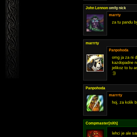
John Lennon
omfg nick
marrty
za tu pandu by
marrrty
Panpohoda
omg ja za ni d
kazdopadne nec
jelikoz to tu 
:))
Panpohoda
marrrty
hoj, za kolik 
Compmaster[nXh]
lehci je ale 