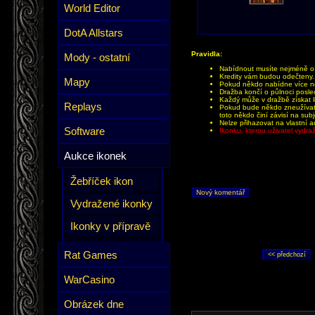
World Editor
DotA Allstars
Pravidla:
Mody - ostatní
Nabídnout musíte nejméně o 1
Kredity vám budou odečteny.
Mapy
Pokud někdo nabídne více než
Dražba končí o půlnoci posle
Každý může v dražbě získat li
Replays
Pokud bude někdo zneužívat 
toto někdo činí závisí na sub
Nelze přihazovat na vlastní a
Software
Ikonku, kterou uživatel vydr
Aukce ikonek
Žebříček ikon
Nový komentář
Vydražené ikonky
Ikonky v přípravě
Rat Games
WarCasino
Obrázek dne