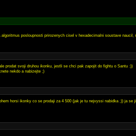
a algoritmus posloupnosti prirozenych cisel v hexadecimalni soustave naucil, n
le prodat svoji druhou ikonku, jestli se chci pak zapojit do fightu o Santu :))
nete nekdo a nabizejte ;)
hem horsi ikonky co se prodaji za 4 500 (jak je tu nejvyssi nabidka ;)) ja se 