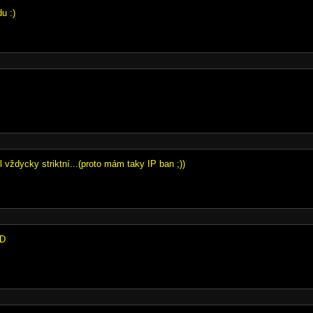
u :)
!
 vždycky striktní...(proto mám taky IP ban ;))
xD