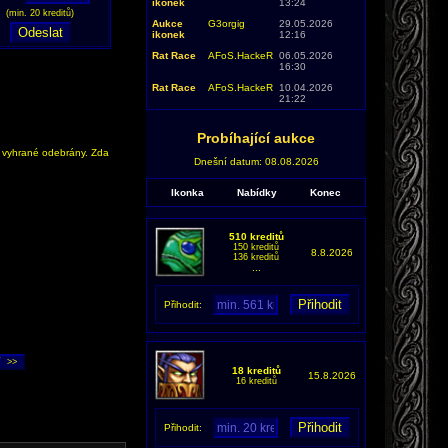
ikonek
13:24
(min. 20 kreditů)
Aukce
G3orgig
29.05.2026
ikonek
12:16
Rat Race
AFoS.HackeR
06.05.2026
16:30
Rat Race
AFoS.HackeR
10.04.2026
21:22
Probíhající aukce
y vyhrané odebrány. Zda
Dnešní datum: 08.08.2026
Ikonka
Nabídky
Konec
510 kreditů
150 kreditů
8.8.2026
136 kreditů
...
Přihodit:
18 kreditů
15.8.2026
16 kreditů
Přihodit: