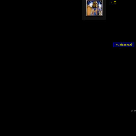
:-D
© W