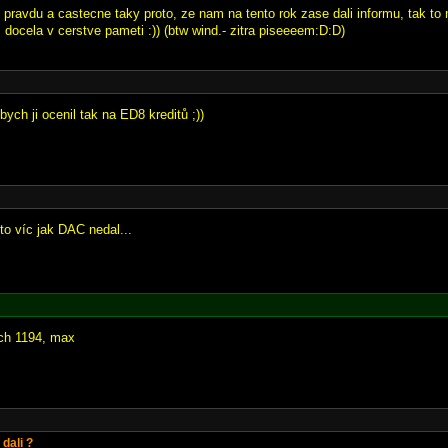
pravdu a castecne taky proto, ze nam na tento rok zase dali informu, tak t
docela v cerstve pameti :)) (btw wind.- zitra piseeeem:D:D)
ych ji ocenil tak na ED8 kreditů ;))
to víc jak DAC nedal...
ch 1194, max
 dali ?