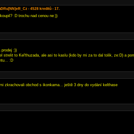
inDRu[NN]eR_Cz - 4528 kreditů - 17.
koupil? :D trochu nad cenou ne:))
prodej :))
l strelit to Kel'thuzada, ale asi to kaslu (kdo by mi za to dal tolik, ze:D) a 
ntu... :D
e mi zkrachovali obchod s ikonkama... ještě 3 dny do vydání kelthase