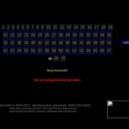
1
2
3
4
5
6
7
8
9
10
11
12
13
14
15
16
17
18
19
20
21
22
23
24
25
26
27
28
29
30
31
32
33
34
35
36
37
38
39
40
41
42
43
44
45
46
47
48
49
50
51
52
53
54
55
56
57
58
59
60
61
62
63
64
65
66
67
69
70
68
Nový komentář:
Jen pro zaregistrované uživatele.
arcraft3.cz 2003-2017, všechna práva vyhrazena, ISSN 1214-892X
Názvy Warcraft, Reign of Chaos, The Frozen Throne a Battle.net jsou
registrovanými obchodními znaekami spoleenosti Activision Blizzard.