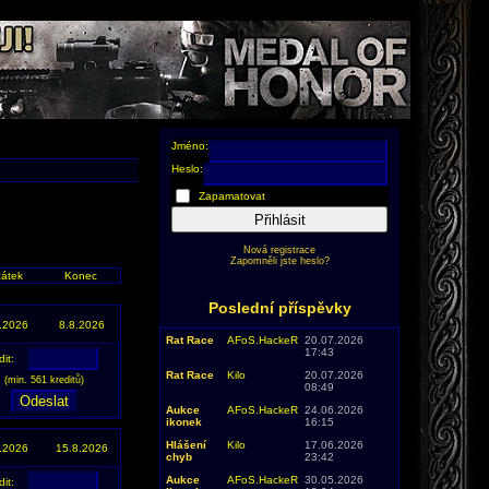
Jméno:
Heslo:
Zapamatovat
Přihlásit
Nová registrace
Zapomněli jste heslo?
átek
Konec
Poslední příspěvky
.2026
8.8.2026
Rat Race
AFoS.HackeR
20.07.2026
17:43
dit:
Rat Race
Kilo
20.07.2026
(min. 561 kreditů)
08:49
Aukce
AFoS.HackeR
24.06.2026
ikonek
16:15
Hlášení
Kilo
17.06.2026
.2026
15.8.2026
chyb
23:42
Aukce
AFoS.HackeR
30.05.2026
dit: