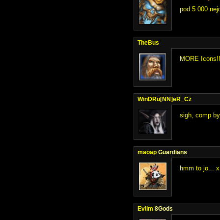
pod 5 000 nejd
TheBus
MORE Icons!
WinDRu[NN]eR_Cz
sigh, comp byl
maoap
Guardians
hmm to jo... 
Evilm
8Gods