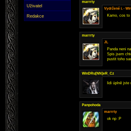
marrrty
Uživatel
Vydržené i. - W
Kamo, cos to 
Redakce
marrrty
JL
Panda neni na 
Spis jsem chte
pustit toho sa
WinDRu[NN]eR_Cz
lidi úplně jst
Panpohoda
marrrty
ok np :P