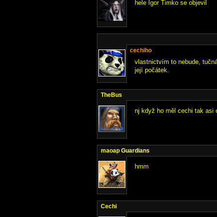
hele Igor Timko se objevil
cechiho
vlastnictvím to nebude, tučn
její počátek.
TheBus
nj když ho měl cechi tak asi
maoap
Guardians
hmm
Cechi