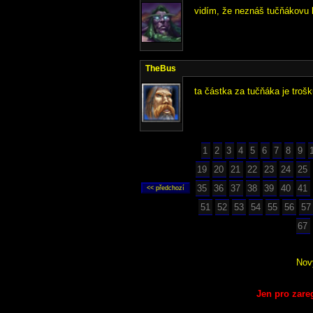
vidím, že neznáš tučňákovu h
TheBus
ta částka za tučňáka je troš
1
2
3
4
5
6
7
8
9
19
20
21
22
23
24
25
35
36
37
38
39
40
41
51
52
53
54
55
56
57
67
Nov
Jen pro zare