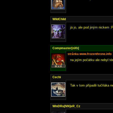
WildChild
já jo, ale pod jiným nickem :
Compmaster[nXh]
stránka www.frozenthrone.info
na jejím počátku ale nebyl té
Cechi
Tak v tom případě tučňáka n
WinDRu[NN]eR_Cz