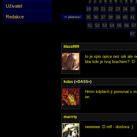
1
2
3
4
5
6
7
8
9
Uživatel
19
20
21
22
23
24
25
Redakce
35
36
37
38
39
40
41
51
52
53
54
55
56
57
67
blaza989
to je spis opice nez ork ale n
btw kdo je tvuj brachem? :D
kulas
{=DASS=}
Hmm kdybich ji porovnal s mím
on.
marrrty
neeeeee :D rofl - doslova :)