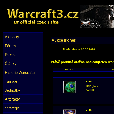
Aktuality
Aukce ikonek
Fórum
Dnešní datum: 08.08.2026
Pokec
Právě probíhá dražba následujících iko
Články
Ikonka
N
Historie Warcraftu
Turnaje
voNt
R0FL_M4N
Jednotky
G3orgig
...
Artefakty
Strategie
voNt