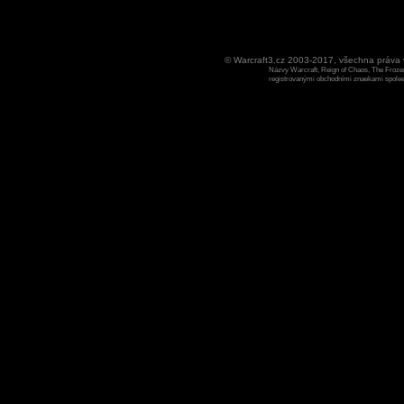
© Warcraft3.cz 2003-2017, všechna práv
Názvy Warcraft, Reign of Chaos, The Frozen
registrovanými obchodními znaekami spoleen