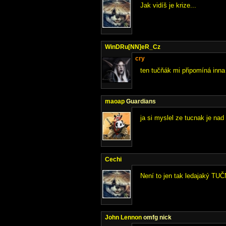
Jak vidíš je krize...
WinDRu[NN]eR_Cz
cry
ten tučňák mi připomíná inna
maoap
Guardians
ja si myslel ze tucnak je nad
Cechi
Není to jen tak ledajaký TU
John Lennon
omfg nick