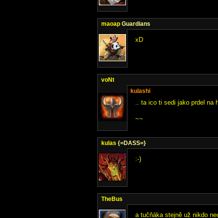
maoap
Guardians
xD
voNt
kulashi
.. ta ico ti sedi jako prdel na 
~~
kulas
{=DASS=}
:-)
TheBus
a tučňáka stejně už nikdo n