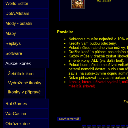
MuRd3R3R
World Editor
DotA Allstars
Mody - ostatní
Pravidla:
Mapy
Nabídnout musíte nejméně o 10% víc
Replays
Kredity vám budou odečteny.
Pokud někdo nabídne více než vy, k
Dražba končí o půlnoci posledního 
Software
Každý může v dražbě získat libovol
změně ikony, ALE (viz další bod).
Aukce ikonek
Pokud bude někdo zneužívat velkého
ostatní nemohli dostat, budou mu v
Žebříček ikon
závisí na subjektivním dojmu admini
Nelze přihazovat na vlastní aukce. 
Ikonku, kterou uživatel vydraží, mů
Vydražené ikonky
měsíců. (Nové!)
Ikonky v přípravě
Zp
Rat Games
WarCasino
Nový komentář
Obrázek dne