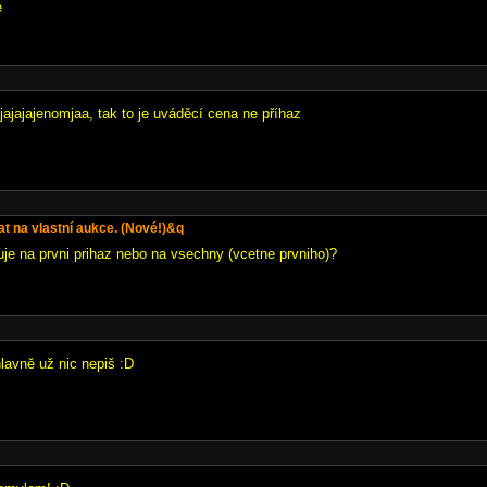
e
jajajajenomjaa, tak to je uváděcí cena ne příhaz
at na vlastní aukce. (Nové!)&q
uje na prvni prihaz nebo na vsechny (vcetne prvniho)?
lavně už nic nepiš :D