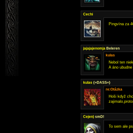
Cechi
Pingvína za 4
jajajajenomja
Beleren
kulas
Nebol ten nie
A áno ubudne t
kulas
{=DASS=}
re:Otázka
Hoši když chc
zajimalo,prot
Cejen)
smD!
To sem ale ps