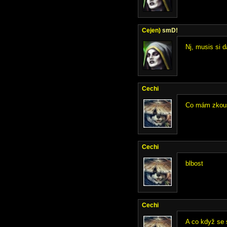
Cejen)
smD!
Nj, musis si d
Cechi
Co mám zkouše
Cechi
blbost
Cechi
A co když se 