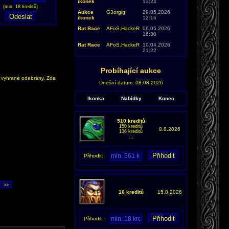
ikonek
13:24
(min. 18 kreditů)
Aukce
G3orgig
29.05.2026
ikonek
12:16
Rat Race
AFoS.HackeR
06.05.2026
16:30
Rat Race
AFoS.HackeR
10.04.2026
21:22
Probíhající aukce
y vyhrané odebrány. Zda
Dnešní datum: 08.08.2026
Ikonka
Nabídky
Konec
510 kreditů
150 kreditů
8.8.2026
136 kreditů
...
Přihodit:
16 kreditů
15.8.2026
Přihodit: