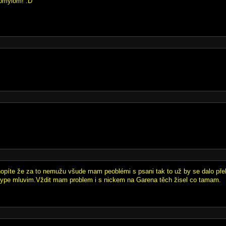
 omylom! :D
opíte že za to nemužu všude mam peoblémi s psani tak to už by se dalo pře
ype mluvim.Vždit mam problem i s nickem na Garena těch žisel co tamam.