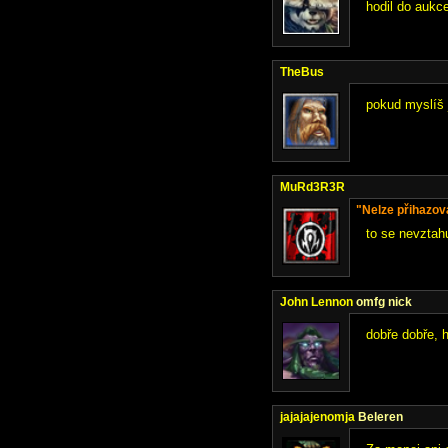
hodil do aukc
TheBus
pokud myslíš 
MuRd3R3R
"Nelze přihazov
to se nevztah
John Lennon
omfg nick
dobře dobře, h
jajajajenomja
Beleren