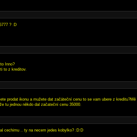
6777 ? :D
kto Inno?
i to z kreditov.
ete prodat ikonu a mužete dat začáteční cenu to se vam ubere z kreditu?Mě 
ože tu jednou někdo dal začateční cenu 35000.
al cechimu .. ty na necem jedes kobylko? :D:D