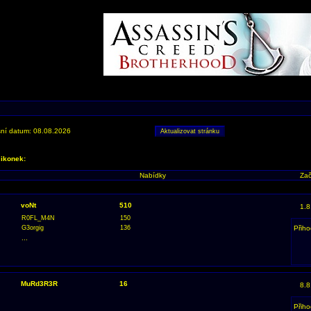
ní datum: 08.08.2026
 ikonek:
Nabídky
Zač
voNt
510
1.8
R0FL_M4N
150
G3orgig
136
Přiho
...
MuRd3R3R
16
8.8
Přiho