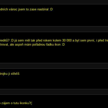
edních vánoc jsem to zase nasbíral :D
kreditů? :D já sem měl tak před rokem kolem 30 000 a byl sem první, i před I
troval, ale aspoň mám pořádnou řádku ikon :D
ojku ji střelíš
zájem o tutu ikonku?(: