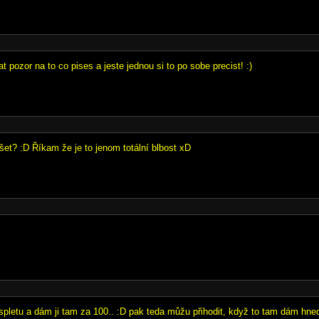
at pozor na to co pises a jeste jednou si to po sobe precist! :)
t? :D Říkam že je to jenom totální blbost xD
spletu a dám ji tam za 100.. :D pak teda můžu přihodit, když to tam dám hne