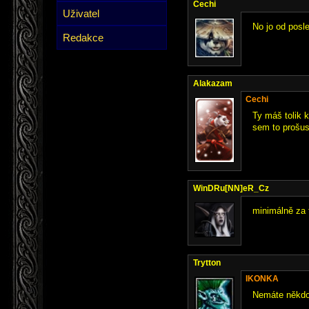
Cechi
Uživatel
No jo od posl
Redakce
Alakazam
Cechi
Ty máš tolik 
sem to prošus
WinDRu[NN]eR_Cz
minimálně za tr
Trytton
IKONKA
Nemáte někdo 