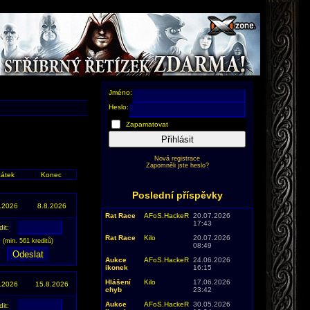
Jméno:
Heslo:
Zapamatovat
Přihlásit
Nová registrace
Zapomněli jste heslo?
átek
Konec
Poslední příspěvky
.2026
8.8.2026
Rat Race
AFoS.HackeR
20.07.2026
17:43
dit:
Rat Race
Kilo
20.07.2026
(min. 561 kreditů)
08:49
Aukce
AFoS.HackeR
24.06.2026
ikonek
16:15
Hlášení
Kilo
17.06.2026
.2026
15.8.2026
chyb
23:42
Aukce
AFoS.HackeR
30.05.2026
dit: