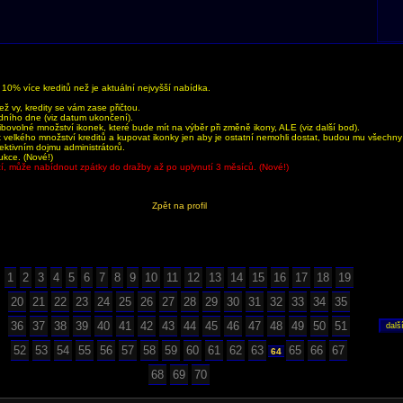
0% více kreditů než je aktuální nejvyšší nabídka.
 vy, kredity se vám zase přičtou.
dního dne (viz datum ukončení).
bovolné množství ikonek, které bude mít na výběr při změně ikony, ALE (viz další bod).
velkého množství kreditů a kupovat ikonky jen aby je ostatní nemohli dostat, budou mu všechn
jektivním dojmu administrátorů.
ukce. (Nové!)
aží, může nabídnout zpátky do dražby až po uplynutí 3 měsíců. (Nové!)
Zpět na profil
1
2
3
4
5
6
7
8
9
10
11
12
13
14
15
16
17
18
19
20
21
22
23
24
25
26
27
28
29
30
31
32
33
34
35
36
37
38
39
40
41
42
43
44
45
46
47
48
49
50
51
52
53
54
55
56
57
58
59
60
61
62
63
65
66
67
64
68
69
70