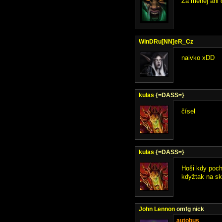
Za menej ani
WinDRu[NN]eR_Cz
naivko xDD
kulas
{=DASS=}
čísel
kulas
{=DASS=}
Hoši kdy poch
kdyžtak na sk
John Lennon
omfg nick
autobus