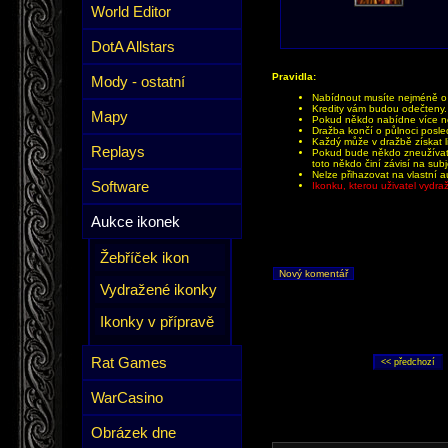
World Editor
DotA Allstars
Pravidla:
Mody - ostatní
Nabídnout musíte nejméně o 1
Kredity vám budou odečteny.
Mapy
Pokud někdo nabídne více než
Dražba končí o půlnoci posle
Každý může v dražbě získat li
Replays
Pokud bude někdo zneužívat 
toto někdo činí závisí na sub
Nelze přihazovat na vlastní a
Software
Ikonku, kterou uživatel vydr
Aukce ikonek
Žebříček ikon
Nový komentář
Vydražené ikonky
Ikonky v přípravě
Rat Games
WarCasino
Obrázek dne