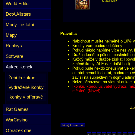
MuRd3R3R
World Editor
DotA Allstars
Mody - ostatní
Pravidla:
Mapy
Nabídnout musíte nejméně o 10% víc
Replays
Kredity vám budou odečteny.
Pokud někdo nabídne více než vy, k
Dražba končí o půlnoci posledního 
Software
Každý může v dražbě získat libovol
změně ikony, ALE (viz další bod).
Aukce ikonek
Pokud bude někdo zneužívat velkého
ostatní nemohli dostat, budou mu v
Žebříček ikon
závisí na subjektivním dojmu admini
Nelze přihazovat na vlastní aukce. 
Ikonku, kterou uživatel vydraží, mů
Vydražené ikonky
měsíců. (Nové!)
Ikonky v přípravě
Zp
Rat Games
WarCasino
Nový komentář
Obrázek dne