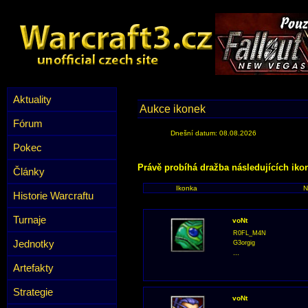
Aktuality
Aukce ikonek
Fórum
Dnešní datum: 08.08.2026
Pokec
Právě probíhá dražba následujících iko
Články
Ikonka
N
Historie Warcraftu
Turnaje
voNt
R0FL_M4N
Jednotky
G3orgig
...
Artefakty
Strategie
voNt