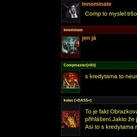
Innominate
Comp to myslel tršok
Innominate
jen já
Compmaster[nXh]
s kredytama to neu
kulas
{=DASS=}
To je fakt Obrazkov
přihlášení.Jakto že
Asi to s kredytama