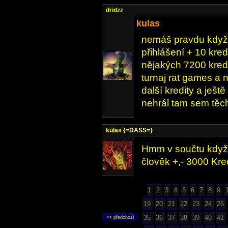
dridzz
kulas
nemáš pravdu když
přihlášení + 10 kre
nějakých 7200 kredi
turnaj rat games a
další kredity a ješt
nehrál tam sem těch
kulas
{=DASS=}
Hmm v součtu když 
člověk +,- 3000 Kr
1
2
3
4
5
6
7
8
9
19
20
21
22
23
24
25
35
36
37
38
39
40
41