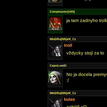
Compmaster[nXh]
ja tam zadnyho trol
WinDRu[NN]eR_Cz
troll
vždycky stojí za to
Cejen)
smD!
No ja docela premyslim
:/
WinDRu[NN]eR_Cz
kulas
zabíjíš xD