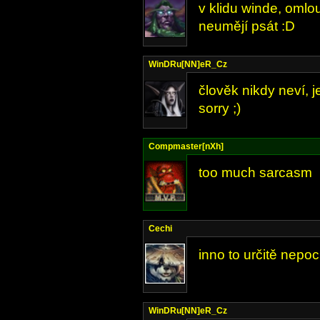
v klidu winde, omlouv
neumějí psát :D
WinDRu[NN]eR_Cz
člověk nikdy neví, je
sorry ;)
Compmaster[nXh]
too much sarcasm
Cechi
inno to určitě nepoch
WinDRu[NN]eR_Cz