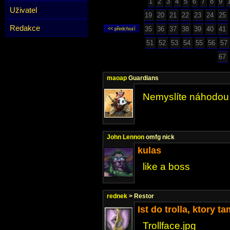
1
2
3
4
5
6
7
8
9
Uživatel
19
20
21
22
23
24
25
Redakce
35
36
37
38
39
40
41
51
52
53
54
55
56
57
67
maoap
Guardians
Nemyslíte náhodou 
John Lennon
omfg nick
kulas
like a boss
rednek
> Restor
Ist do trolla, ktory t
Trollface.jpg