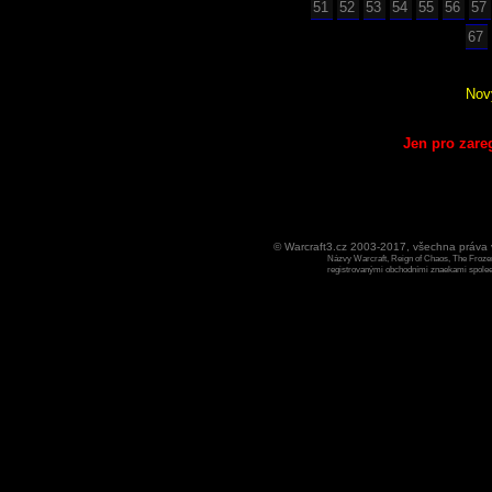
51
52
53
54
55
56
57
67
Nov
Jen pro zare
© Warcraft3.cz 2003-2017, všechna práv
Názvy Warcraft, Reign of Chaos, The Frozen
registrovanými obchodními znaekami spoleen