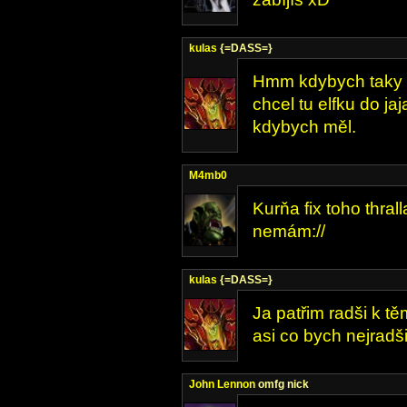
kulas
{=DASS=}
Hmm kdybych taky m
chcel tu elfku do ja
kdybych měl.
M4mb0
Kurňa fix toho thralla
nemám://
kulas
{=DASS=}
Ja patřim radši k t
asi co bych nejradši
John Lennon
omfg nick