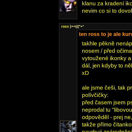
klanu za kradení iko
nevim co si to dovol
ross
}><(((*>°
ten ross to je ale kur
takhle pěkně nenáp
nosem / před očima 
vytoužené ikonky a
dál, jen kdyby to ně
xD
ale jsme češi, tak p
polívčičky:
před časem jsem psa
neprodal tu "libovou
odpověděl - prej ne
takže přímo čítankov
navrhuji znárodněn