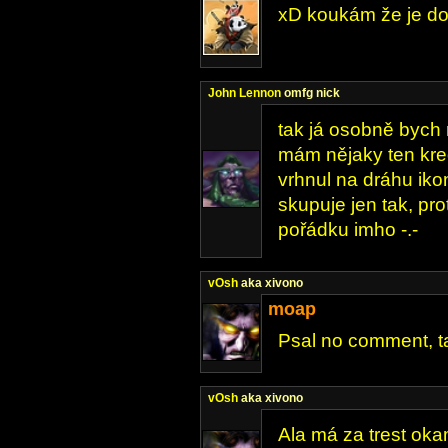
xD koukám že je do
John Lennon
omfg nick
tak já osobně bych 
mám nějaky ten kred
vrhnul na dráhu iko
skupuje jen tak, prot
pořádku imho -.-
vOsh
aka xivono
moap
Psal no comment, ta
vOsh
aka xivono
Ala má za trest ok