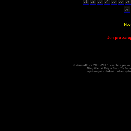
51
52
53
54
55
56
57
67
Nov
Jen pro zare
© Warcraft3.cz 2003-2017, všechna práv
Názvy Warcraft, Reign of Chaos, The Frozen
registrovanými obchodními znaekami spoleen