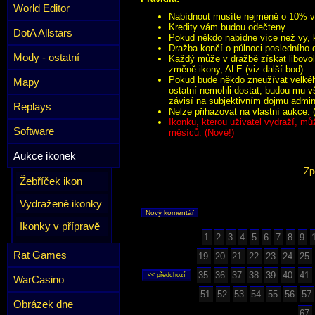
World Editor
Nabídnout musíte nejméně o 10% víc
Kredity vám budou odečteny.
DotA Allstars
Pokud někdo nabídne více než vy, k
Dražba končí o půlnoci posledního 
Mody - ostatní
Každý může v dražbě získat libovol
změně ikony, ALE (viz další bod).
Pokud bude někdo zneužívat velkého
Mapy
ostatní nemohli dostat, budou mu v
závisí na subjektivním dojmu admini
Replays
Nelze přihazovat na vlastní aukce. 
Ikonku, kterou uživatel vydraží, mů
Software
měsíců. (Nové!)
Aukce ikonek
Zp
Žebříček ikon
Vydražené ikonky
Nový komentář
Ikonky v přípravě
1
2
3
4
5
6
7
8
9
Rat Games
19
20
21
22
23
24
25
35
36
37
38
39
40
41
WarCasino
51
52
53
54
55
56
57
Obrázek dne
67