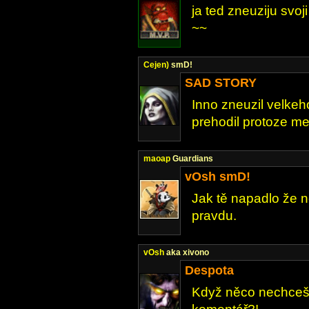
ja ted zneuziju svo
~~
Cejen)
smD!
SAD STORY
Inno zneuzil velkeh
prehodil protoze m
maoap
Guardians
vOsh smD!
Jak tě napadlo že 
pravdu.
vOsh
aka xivono
Despota
Když něco nechceš 