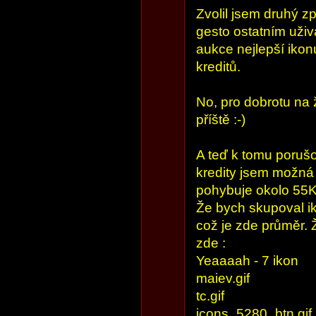
Zvolil jsem druhý z
gesto ostatním uživ
aukce nejlepší ikonu
kreditů.
No, pro dobrotu na
příště :-)
A teď k tomu poruš
kredity jsem možná
pohybuje okolo 55K
Že bych skupoval i
což je zde průměr.
zde :
Yeaaaah - 7 ikon
maiev.gif
tc.gif
icons_5280_btn.gif