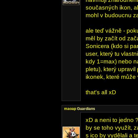
současných ikon, ale
mohl v budoucnu z
ale teď vážně - pok
měl by začít od zač
Sonicera (kdo si pam
user, který tu vlastn
kdy 1=max) nebo n
pletu), který uprav
ikonek, které může v
that's all xD
maoap
Guardians
xD a neni to jedno
by se toho využít, z
s ico by vydělali a 