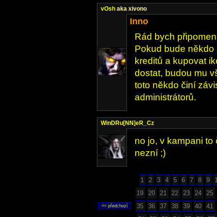
vOsh
aka xivono
Inno
Rád bych připomenu
Pokud bude někdo 
kreditů a kupovat ik
dostat, budou mu v
toto někdo činí záv
administrátorů.
WinDRu[NN]eR_Cz
no jo, v kampani to č
nezní ;)
1
2
3
4
5
6
7
8
9
19
20
21
22
23
24
25
35
36
37
38
39
40
41