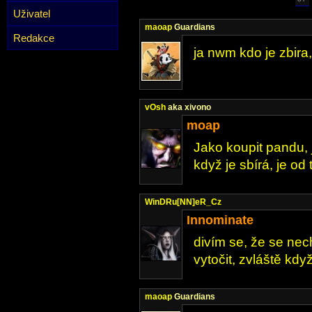
Uživatel
maoap
Guardians
Redakce
ja nwm kdo je zbir
vOsh
aka xivono
moap
Jako koupit pandu, j
když je sbírá, je o
WinDRu[NN]eR_Cz
Innominate
divím se, že se n
vytočit, zvláště kdy
maoap
Guardians