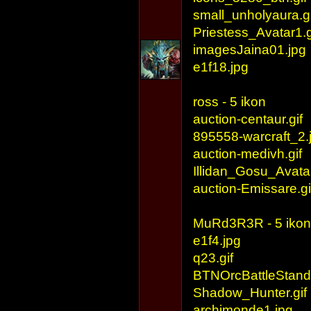
small_unholyaura.gi
Priestess_Avatar1.g
imagesJaina01.jpg
e1f18.jpg
ross - 5 ikon
auction-centaur.gif
895558-warcraft_2.
auction-medivh.gif
Illidan_Gosu_Avatar
auction-Emissare.gi
MuRd3R3R - 5 ikon
e1f4.jpg
q23.gif
BTNOrcBattleStanda
Shadow_Hunter.gif
archimonde1.jpg