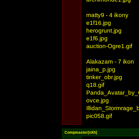
matty9 - 4 ikony
e1f16.jpg
herogrunt.jpg
e1f6.jpg
auction-Ogre1.gif
Alakazam - 7 ikon
jaina_p.jpg
tinker_obr.jpg
q18.gif
Panda_Avatar_by_O
ovce.jpg
Illidan_Stormrage_b
pic058.gif
Compmaster[nXh]