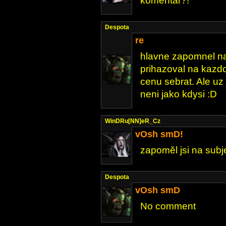
komentář?!
Despota
re
hlavne zapomnel na
prihazoval na kazdo
cenu sebrat. Ale uz 
neni jako kdysi :D
WinDRu[NN]eR_Cz
vOsh smD!
zapoměl jsi na subj
Despota
vOsh smD
No comment