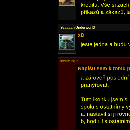
kreditu. Vše si zac
příkazů a zákazů, t
Yeaaaah
UnderworlD
xD
jeste jedna a budu v
Innominate
Napíšu sem k tomu p
a zároveň poslední
pranýřovat.
Tuto ikonku jsem si
spolu s ostatnímy v
a, nastavit si jí rov
b, hodit jí s ostatn