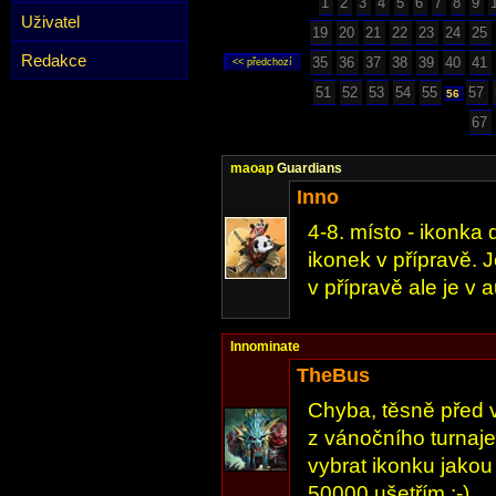
1
2
3
4
5
6
7
8
9
Uživatel
19
20
21
22
23
24
25
Redakce
35
36
37
38
39
40
41
51
52
53
54
55
57
56
67
maoap
Guardians
Inno
4-8. místo - ikonka
ikonek v přípravě. 
v přípravě ale je v a
Innominate
TheBus
Chyba, těsně před 
z vánočního turnaje
vybrat ikonku jakou
50000 ušetřím :-)