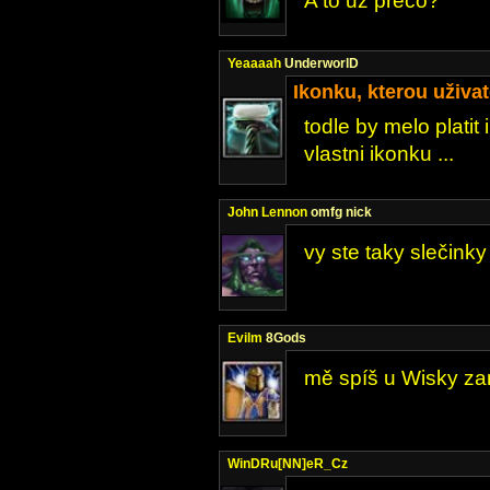
A to už prečo?
Yeaaaah
UnderworlD
Ikonku, kterou uživa
todle by melo platit 
vlastni ikonku ...
John Lennon
omfg nick
vy ste taky slečin
Evilm
8Gods
mě spíš u Wisky zar
WinDRu[NN]eR_Cz