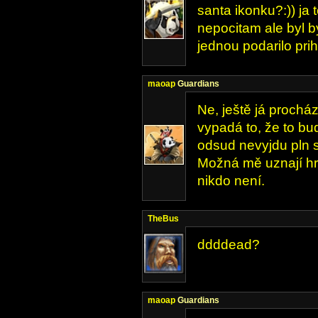
santa ikonku?:)) j
nepocitam ale byl 
jednou podarilo prih
maoap
Guardians
Ne, ještě já prochá
vypadá to, že to b
odsud nevyjdu pln sí
Možná mě uznají hr
nikdo není.
TheBus
ddddead?
maoap
Guardians