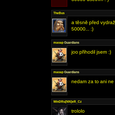
TheBus
a těsně před vydraž
50000... :)
maoap
Guardians
joo přihodil jsem :)
maoap
Guardians
nedam za to ani ne t
WinDRu[NN]eR_Cz
trololo