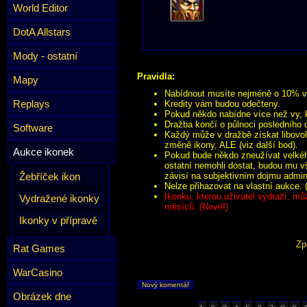
World Editor
DotA Allstars
Mody - ostatní
Pravidla:
Mapy
Nabídnout musíte nejméně o 10% víc
Replays
Kredity vám budou odečteny.
Pokud někdo nabídne více než vy, k
Dražba končí o půlnoci posledního 
Software
Každý může v dražbě získat libovol
změně ikony, ALE (viz další bod).
Aukce ikonek
Pokud bude někdo zneužívat velkého
ostatní nemohli dostat, budou mu v
Žebříček ikon
závisí na subjektivním dojmu admini
Nelze přihazovat na vlastní aukce. 
Ikonku, kterou uživatel vydraží, mů
Vydražené ikonky
měsíců. (Nové!)
Ikonky v přípravě
Zp
Rat Games
WarCasino
Nový komentář
Obrázek dne