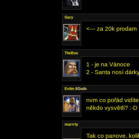
Gary
<--- za 20k prodam
TheBus
1 - je na Vánoce
2 - Santa nosí dárk
Evilm
8Gods
nvm co pořád vidíte
někdo vysvětlí? :-D
marrrty
Tak co panove, koli