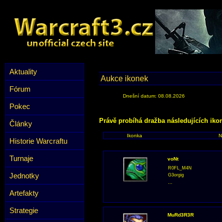
Aktuality
Aukce ikonek
Fórum
Dnešní datum: 08.08.2026
Pokec
Právě probíhá dražba následujících iko
Články
Ikonka
N
Historie Warcraftu
Turnaje
voNt
R0FL_M4N
Jednotky
G3orgig
...
Artefakty
Strategie
MuRd3R3R