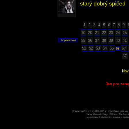
starý dobrý spičed
1
2
3
4
5
6
7
8
9
19
20
21
22
23
24
25
35
36
37
38
39
40
41
51
52
53
54
55
57
56
67
Nov
Jen pro zare
© Warcraft3.cz 2003-2017, všechna práv
Názvy Warcraft, Reign of Chaos, The Frozen
registrovanými obchodními znaekami spoleen