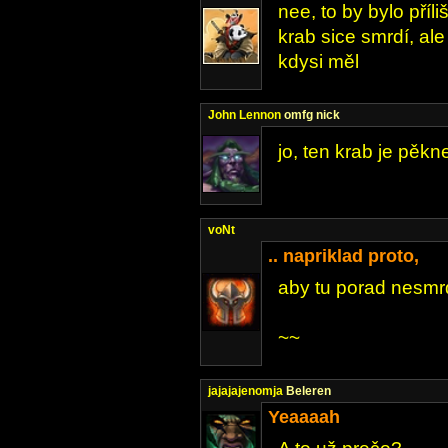
nee, to by bylo pří
krab sice smrdí, ale
kdysi měl
John Lennon
omfg nick
jo, ten krab je pěkn
voNt
.. napriklad proto,
aby tu porad nesmr
~~
jajajajenomja
Beleren
Yeaaaah