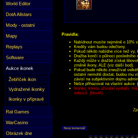
World Editor
DotA Allstars
Mody - ostatní
Pravidla:
Mapy
Nabídnout musíte nejméně o 10% víc
Replays
Kredity vám budou odečteny.
Pokud někdo nabídne více než vy, k
Dražba končí o půlnoci posledního 
Software
Každý může v dražbě získat libovol
změně ikony, ALE (viz další bod).
Aukce ikonek
Pokud bude někdo zneužívat velkého
ostatní nemohli dostat, budou mu v
Žebříček ikon
závisí na subjektivním dojmu admini
Nelze přihazovat na vlastní aukce. 
Ikonku, kterou uživatel vydraží, mů
Vydražené ikonky
měsíců. (Nové!)
Ikonky v přípravě
Zp
Rat Games
WarCasino
Nový komentář
Obrázek dne