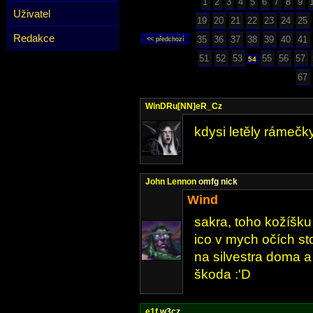
1
2
3
4
5
6
7
8
9
Uživatel
19
20
21
22
23
24
25
Redakce
35
36
37
38
39
40
41
51
52
53
55
56
57
54
67
WinDRu[NN]eR_Cz
kdysi letěly rámečk
John Lennon
omfg nick
Wind
sakra, toho kožíšku
ico v mych očích st
na silvestra doma a 
škoda :'D
e1f
w3cz