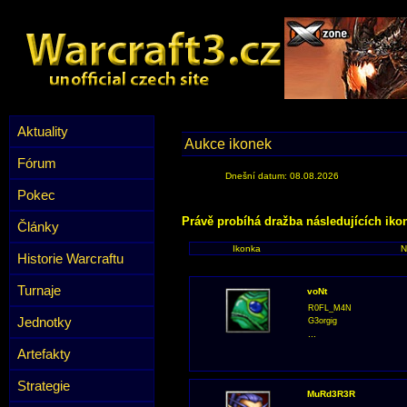
Aktuality
Aukce ikonek
Fórum
Dnešní datum: 08.08.2026
Pokec
Právě probíhá dražba následujících iko
Články
Ikonka
N
Historie Warcraftu
Turnaje
voNt
R0FL_M4N
Jednotky
G3orgig
...
Artefakty
Strategie
MuRd3R3R