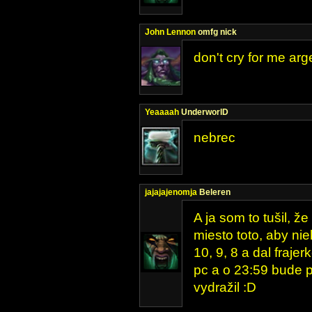
John Lennon
omfg nick
don't cry for me ar
Yeaaaah
UnderworlD
nebrec
jajajajenomja
Beleren
A ja som to tušil, ž
miesto toto, aby ni
10, 9, 8 a dal fraje
pc a o 23:59 bude po
vydražil :D