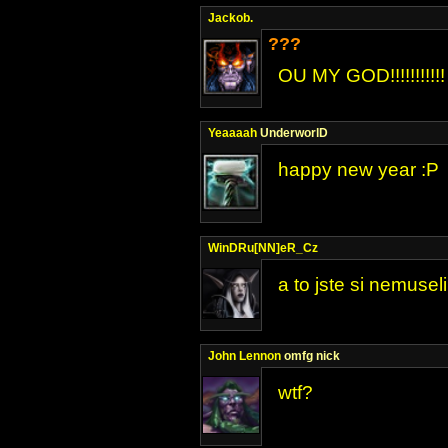
Jackob.
???
OU MY GOD!!!!!!!!!!!
Yeaaaah
UnderworlD
happy new year :P
WinDRu[NN]eR_Cz
a to jste si nemusel
John Lennon
omfg nick
wtf?