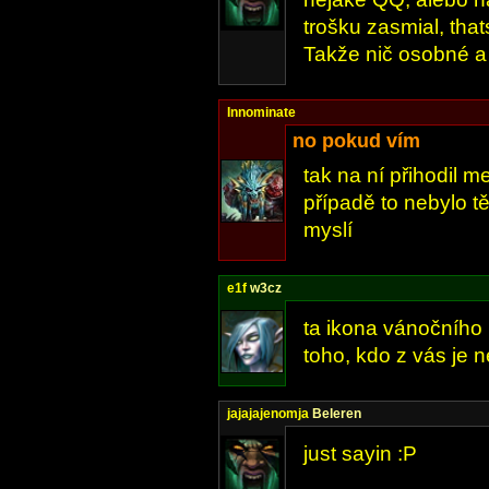
trošku zasmial, thats
Takže nič osobné a
Innominate
no pokud vím
tak na ní přihodil 
případě to nebylo tě
myslí
e1f
w3cz
ta ikona vánočního 
toho, kdo z vás je n
jajajajenomja
Beleren
just sayin :P