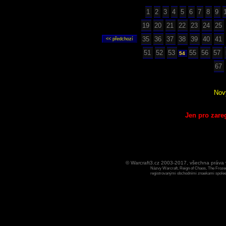
1
2
3
4
5
6
7
8
9
19
20
21
22
23
24
25
35
36
37
38
39
40
41
51
52
53
55
56
57
54
67
Nov
Jen pro zare
© Warcraft3.cz 2003-2017, všechna práv
Názvy Warcraft, Reign of Chaos, The Frozen
registrovanými obchodními znaekami spoleen