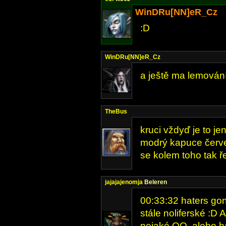
WinDRu[NN]eR_Cz
:D
WinDRu[NN]eR_Cz
a ještě ma lemování
TheBus
kruci vždyď je to j
modrý kapuce červe
se kolem toho tak ř
jajajajenomja
Beleren
00:33:32 haters gon
stále noliferské :D A
nejaké QQ, alebo h