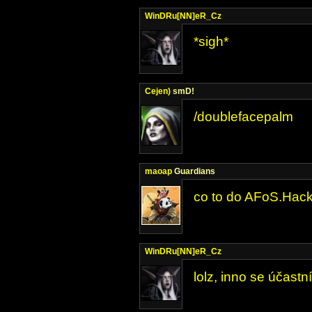
WinDRu[NN]eR_Cz
*sigh*
Cejen)
smD!
/doublefacepalm
maoap
Guardians
co to do AFoS.Hack
WinDRu[NN]eR_Cz
lolz, inno se účast