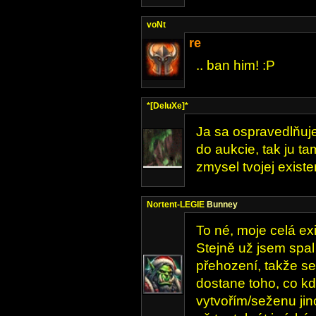
voNt
re
.. ban him! :P
*[DeluXe]*
Ja sa ospravedlňuj
do aukcie, tak ju ta
zmysel tvojej existe
Nortent-LEGIE
Bunney
To né, moje celá ex
Stejně už jsem spal
přehození, takže se
dostane toho, co kd
vytvořím/seženu jino