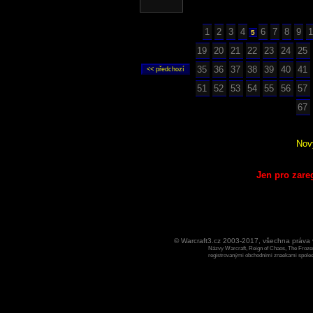
1
2
3
4
6
7
8
9
1
5
19
20
21
22
23
24
25
35
36
37
38
39
40
41
51
52
53
54
55
56
57
67
Nov
Jen pro zare
© Warcraft3.cz 2003-2017, všechna práv
Názvy Warcraft, Reign of Chaos, The Frozen
registrovanými obchodními znaekami spoleen