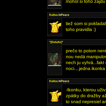
mohol si toho zajdu 
Kalisa
InPeace
tiež som si poklada
toho pravidla :)
*[DeluXe]*
prečo to potom neni
nou nedá manipulov
nech ju vyhrá...fakt
noci....jedna ikonka 
Kalisa
InPeace
-Ikonku, kterou uži
zpátky do dražby až
to snad nepresiel an