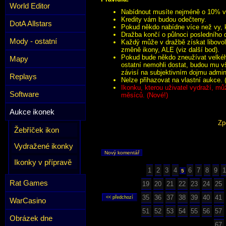
World Editor
Nabídnout musíte nejméně o 10% víc
Kredity vám budou odečteny.
DotA Allstars
Pokud někdo nabídne více než vy, k
Dražba končí o půlnoci posledního 
Mody - ostatní
Každý může v dražbě získat libovol
změně ikony, ALE (viz další bod).
Pokud bude někdo zneužívat velkého
Mapy
ostatní nemohli dostat, budou mu v
závisí na subjektivním dojmu admini
Replays
Nelze přihazovat na vlastní aukce. 
Ikonku, kterou uživatel vydraží, mů
Software
měsíců. (Nové!)
Aukce ikonek
Zp
Žebříček ikon
Vydražené ikonky
Nový komentář
Ikonky v přípravě
1
2
3
4
6
7
8
9
1
5
Rat Games
19
20
21
22
23
24
25
35
36
37
38
39
40
41
WarCasino
51
52
53
54
55
56
57
Obrázek dne
67