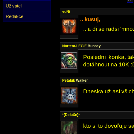
Uživatel
voNt
Redakce
.. kusuj,
.. a di se radsi 'mno
Nortent-LEGIE
Bunney
Poslední ikonka, ta
dotáhnout na 10K :
Petabik
Walker
Dneska už asi všich
*[DeluXe]*
kto si to dovoľuje 