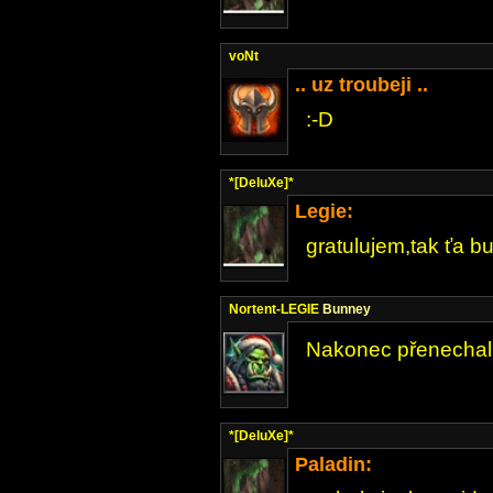
voNt
.. uz troubeji ..
:-D
*[DeluXe]*
Legie:
gratulujem,tak ťa bu
Nortent-LEGIE
Bunney
Nakonec přenechal. 
*[DeluXe]*
Paladin: