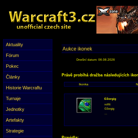
Aktuality
Aukce ikonek
Fórum
Dnešní datum: 06.08.2026
Pokec
Právě probíhá dražba následujících iko
Články
Ikonka
N
Historie Warcraftu
Turnaje
G3orgig
voNt
Jednotky
G3orgig
...
Artefakty
Strategie
Pravidla: