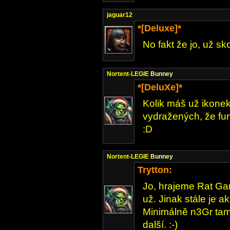
jaguar12
*[Deluxe]*
No fakt že jo, už s
Nortent-LEGIE
Bunney
*[DeluXe]*
Kolik máš už ikone
vydražených, že fur
:D
Nortent-LEGIE
Bunney
Trytton:
Jo, hrajeme Rat Game
už. Jinak stále je a
Minimálně n3Gr tam h
další. :-)