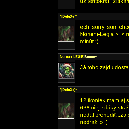
už tentokrát i získá
*[DeluXe]*
ech, sorry, som chc
Nortent-Legia >_< n
minút :(
Nortent-LEGIE
Bunney
Já toho zajdu dostan
*[DeluXe]*
12 ikoniek mám aj s
666 nieje dáky stra
nedal prehodiť...za
nedražilo :)