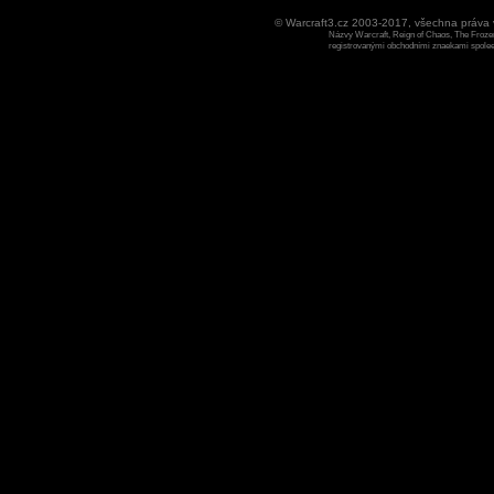
© Warcraft3.cz 2003-2017, všechna práv
Názvy Warcraft, Reign of Chaos, The Frozen
registrovanými obchodními znaekami spoleen