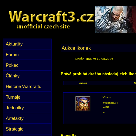
Aktuality
Aukce ikonek
Fórum
Dnešní datum: 10.08.2026
Pokec
Právě probíhá dražba následujících iko
Články
Ikonka
N
Historie Warcraftu
Turnaje
Viran
MuRd3R3R
Jednotky
voNt
...
Artefakty
Strategie
Pravidla: