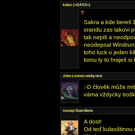
kulas
{=DASS=}
?
Sakra a kde bereš 
srandu zas takovi 
tak nepiš a neodpov
neodepsal Windrunn
toho luck o jeden kil
tomu ty to hraješ si 
John Lennon
omfg nick
:-D člověk může mít 
váma vždycky trošk
maoap
Guardians
A dost!
Od teď kulasštinou 