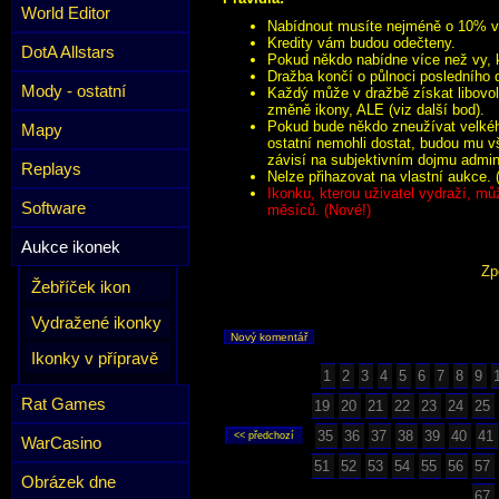
World Editor
Nabídnout musíte nejméně o 10% víc
Kredity vám budou odečteny.
DotA Allstars
Pokud někdo nabídne více než vy, k
Dražba končí o půlnoci posledního 
Mody - ostatní
Každý může v dražbě získat libovol
změně ikony, ALE (viz další bod).
Pokud bude někdo zneužívat velkého
Mapy
ostatní nemohli dostat, budou mu v
závisí na subjektivním dojmu admini
Replays
Nelze přihazovat na vlastní aukce. 
Ikonku, kterou uživatel vydraží, mů
Software
měsíců. (Nové!)
Aukce ikonek
Zp
Žebříček ikon
Vydražené ikonky
Nový komentář
Ikonky v přípravě
1
2
3
4
5
6
7
8
9
Rat Games
19
20
21
22
23
24
25
35
36
37
38
39
40
41
WarCasino
51
52
53
54
55
56
57
Obrázek dne
67