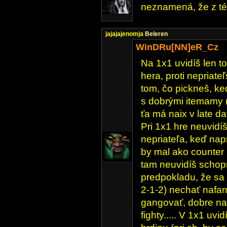
neznamená, že z té
jajajajenomja
Beleren
WinDRu[NN]eR_Cz
Na 1x1 uvidíš len t
hera, proti nepriat
tom, čo pickneš, keď
s dobrými itemamy 
ťa má naix v late da
Pri 1x1 hre neuvidíš
nepriateľa, keď napr 
by mal ako counter 
tam neuvidíš schop
predpokladu, že sa 
2-1-2) nechať nafar
gangovať, dobre na
fighty..... V 1x1 uvi