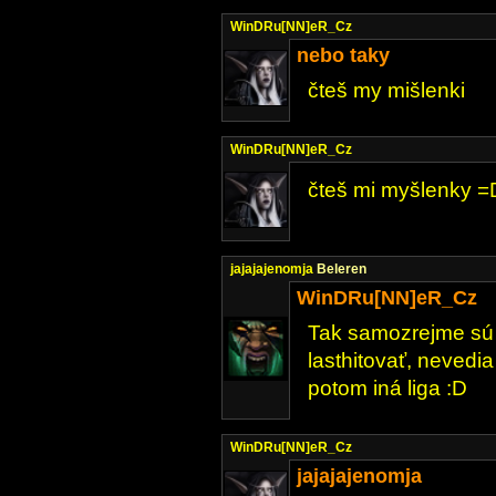
WinDRu[NN]eR_Cz
nebo taky
čteš my mišlenki
WinDRu[NN]eR_Cz
čteš mi myšlenky =
jajajajenomja
Beleren
WinDRu[NN]eR_Cz
Tak samozrejme sú a
lasthitovať, nevedia
potom iná liga :D
WinDRu[NN]eR_Cz
jajajajenomja