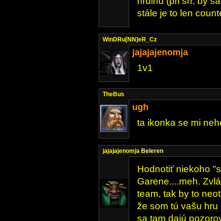
hrdinu (pri sh, by s
stále je to len coun
WinDRu[NN]eR_Cz
jajajajenomja
1v1
TheBus
ugh
ta ikonka se mi neho
jajajajenomja
Beleren
Hodnotiť niekoho "sk
Garene....meh. Zvlá
team, tak by to neot
že som tú vašu hru n
sa tam dajú pozoro