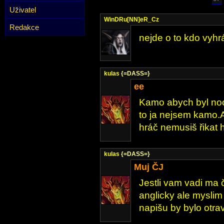
Uživatel
WinDRu[NN]eR_Cz
Redakce
nejde o to kdo vyhrál
kulas
{=DASS=}
ee
Kamo abych byl noo
to ja nejsem kamo.
hráč nemusiš řikat
kulas
{=DASS=}
Muj ČJ
Jestli vam vadi ma
anglicky ale myslim
napišu by bylo otra