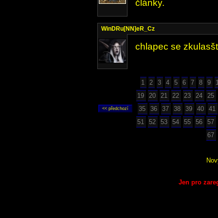
články.
WinDRu[NN]eR_Cz
chlapec se zkulasšť
1
2
3
4
5
6
7
8
9
19
20
21
22
23
24
25
35
36
37
38
39
40
41
51
52
53
54
55
56
57
67
Nov
Jen pro zare