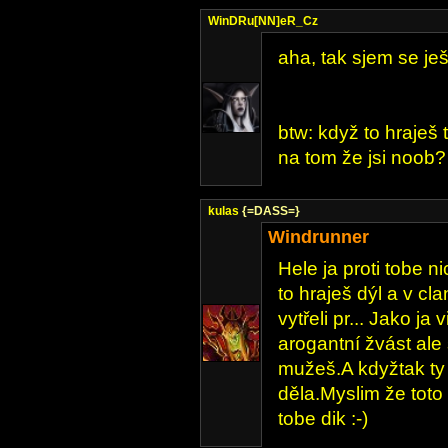
WinDRu[NN]eR_Cz
aha, tak sjem se je
btw: když to hraješ t
na tom že jsi noob?
kulas
{=DASS=}
Windrunner
Hele ja proti tobe 
to hraješ dýl a v cl
vytřeli pr... Jako j
arogantní žvást ale 
mužeš.A kdyžtak ty j
děla.Myslim že toto
tobe dik :-)