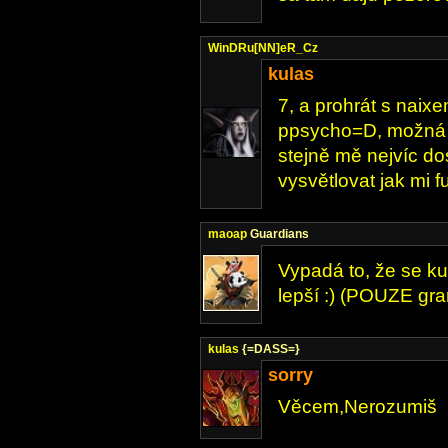
WinDRu[NN]eR_Cz
kulas
7, a prohrát s naixe
ppsycho=D, možná t
stejně mě nejvíc dos
vysvětlovat jak mi f
maoap
Guardians
Vypadá to, že se ku
lepší :) (POUZE gr
kulas
{=DASS=}
sorry
Věcem,Nerozumiš