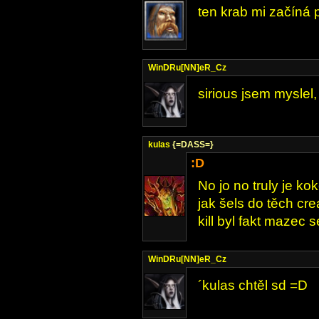
ten krab mi začíná 
WinDRu[NN]eR_Cz
sirious jsem mysle
kulas
{=DASS=}
:D
No jo no truly je ko
jak šels do těch crea
kill byl fakt mazec 
WinDRu[NN]eR_Cz
´kulas chtěl sd =D