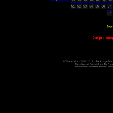
51
52
53
54
55
56
57
67
Nov
Jen pro zare
© Warcraft3.cz 2003-2017, všechna práv
Názvy Warcraft, Reign of Chaos, The Frozen
registrovanými obchodními znaekami spoleen