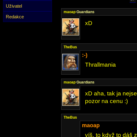
Uživatel
maoap
Guardians
Redakce
xD
TheBus
:-)
Thrallmania
maoap
Guardians
xD aha, tak ja nejs
pozor na cenu :)
TheBus
maoap
víš, to když to dáš 