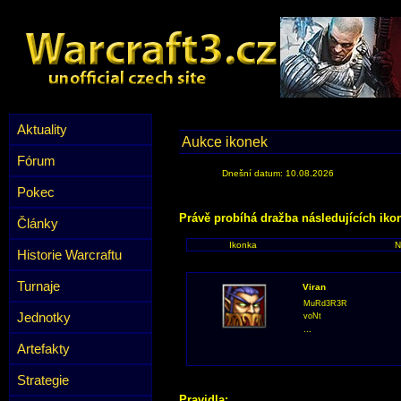
Aktuality
Aukce ikonek
Fórum
Dnešní datum: 10.08.2026
Pokec
Právě probíhá dražba následujících iko
Články
Ikonka
N
Historie Warcraftu
Turnaje
Viran
MuRd3R3R
Jednotky
voNt
...
Artefakty
Strategie
Pravidla: