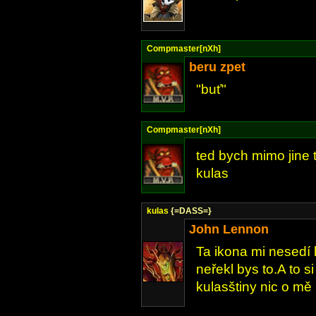
Compmaster[nXh]
beru zpet
"buť"
Compmaster[nXh]
ted bych mimo jine t
kulas
kulas
{=DASS=}
John Lennon
Ta ikona mi nesedí 
neřekl bys to.A to s
kulasštiny nic o mě 