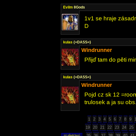
Evilm
8Gods
1v1 se hraje zásad
D
kulas
{=DASS=}
Windrunner
Přijď tam do pěti m
kulas
{=DASS=}
Windrunner
Pojd cz sk 12 =room 
trulosek a ja su obs
1
2
3
4
5
6
7
8
9
19
20
21
22
23
24
25
35
36
37
38
39
40
41