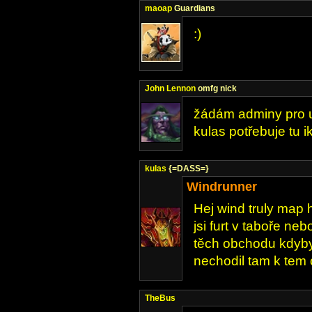
maoap
Guardians
:)
John Lennon
omfg nick
žádám adminy pro u
kulas potřebuje tu 
kulas
{=DASS=}
Windrunner
Hej wind truly map 
jsi furt v taboře ne
těch obchodu kdyby
nechodil tam k tem
TheBus