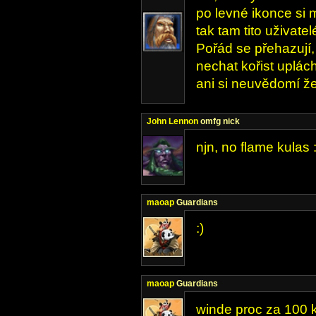
po levné ikonce si m
tak tam tito uživate
Pořád se přehazují,
nechat kořist uplách
ani si neuvědomí ž
John Lennon
omfg nick
njn, no flame kulas :
maoap
Guardians
:)
maoap
Guardians
winde proc za 100 