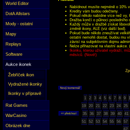
World Editor
Nabídnout musíte nejméně o 10% víc
Kredity vám budou odečteny.
DotA Allstars
Pokud někdo nabídne více než vy, k
Dražba končí o půlnoci posledního 
Mody - ostatní
Každý může v dražbě získat libovol
změně ikony, ALE (viz další bod).
Pokud bude někdo zneužívat velkého
Mapy
ostatní nemohli dostat, budou mu v
závisí na subjektivním dojmu admini
Replays
Nelze přihazovat na vlastní aukce. 
Ikonku, kterou uživatel vydraží, mů
Software
měsíců. (Nové!)
Aukce ikonek
Zp
Žebříček ikon
Vydražené ikonky
Nový komentář
Ikonky v přípravě
1
2
3
4
5
6
7
8
9
Rat Games
19
20
21
22
23
24
25
35
36
37
38
39
40
41
WarCasino
51
52
53
54
55
56
57
Obrázek dne
67