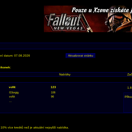
ní datum: 07.08.2026
 ikonek:
Nabídky
Zač
voNt
123
1.8
G3orgig
106
voNt
96
Přiho
...
0% více kreditů než je aktuální nejvyšší nabídka.