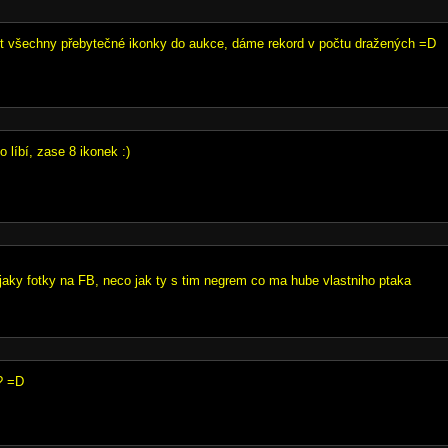
t všechny přebytečné ikonky do aukce, dáme rekord v počtu dražených =D
o líbí, zase 8 ikonek :)
jaky fotky na FB, neco jak ty s tim negrem co ma hube vlastniho ptaka
? =D