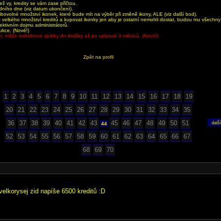
 vy, kredity se vám zase přičtou.
dního dne (viz datum ukončení).
bovolné množství ikonek, které bude mít na výběr při změně ikony, ALE (viz další bod).
velkého množství kreditů a kupovat ikonky jen aby je ostatní nemohli dostat, budou mu všechn
jektivním dojmu administrátorů.
ukce. (Nové!)
aží, může nabídnout zpátky do dražby až po uplynutí 3 měsíců. (Nové!)
Zpět na profil
1
2
3
4
5
6
7
8
9
10
11
12
13
14
15
16
17
18
19
20
21
22
23
24
25
26
27
28
29
30
31
32
33
34
35
36
37
38
39
40
41
42
43
45
46
47
48
49
50
51
44
52
53
54
55
56
57
58
59
60
61
62
63
64
65
66
67
68
69
70
velkorysej zid napíše 6500 kreditů :D