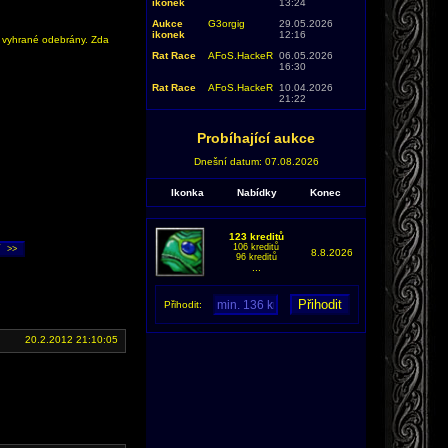
ikonek
13:24
Aukce
G3orgig
29.05.2026
ikonek
12:16
y vyhrané odebrány. Zda
Rat Race
AFoS.HackeR
06.05.2026
16:30
Rat Race
AFoS.HackeR
10.04.2026
21:22
Probíhající aukce
Dnešní datum: 07.08.2026
Ikonka
Nabídky
Konec
123 kreditů
106 kreditů
8.8.2026
96 kreditů
...
Přihodit:
20.2.2012 21:10:05