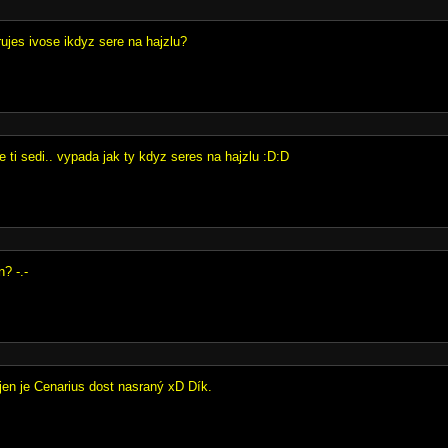
ujes ivose ikdyz sere na hajzlu?
 ti sedi.. vypada jak ty kdyz seres na hajzlu :D:D
? -.-
jen je Cenarius dost nasraný xD Dík.