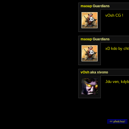
maoap
Guardians
vOsh CG !
maoap
Guardians
xD kdo by cht
vOsh
aka xivono
Jdu ven, kdyb