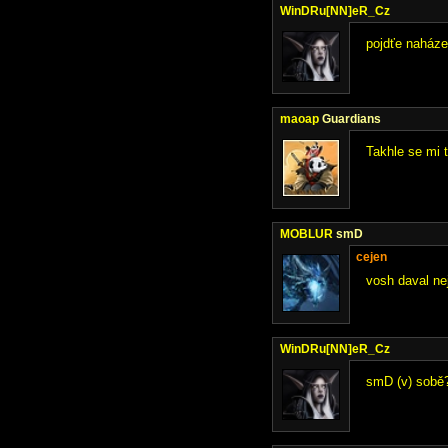
WinDRu[NN]eR_Cz
pojdťe naháze
maoap
Guardians
Takhle se mi t
MOBLUR
smD
cejen
vosh daval ne
WinDRu[NN]eR_Cz
smD (v) sobě