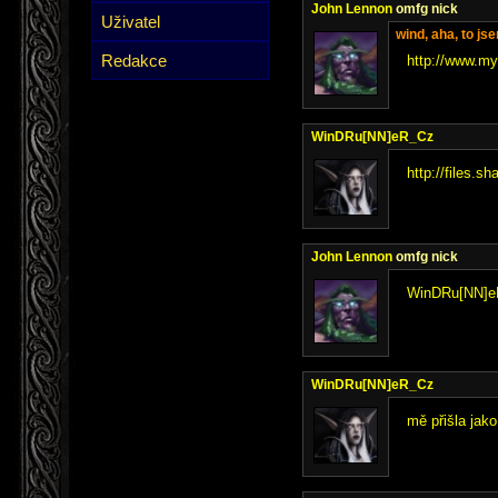
John Lennon
omfg nick
Uživatel
wind, aha, to j
Redakce
http://www.my
WinDRu[NN]eR_Cz
http://files.
John Lennon
omfg nick
WinDRu[NN]eR
WinDRu[NN]eR_Cz
mě přišla jak