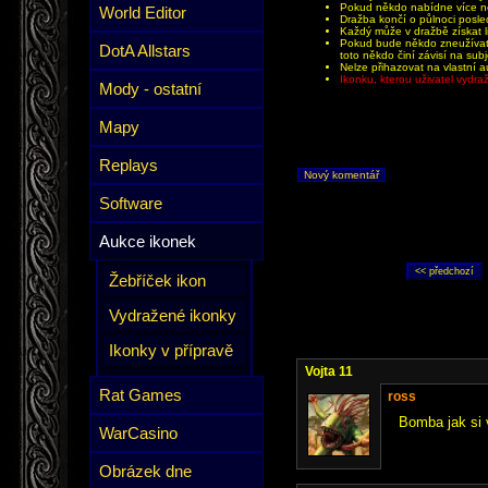
Pokud někdo nabídne více než
World Editor
Dražba končí o půlnoci posle
Každý může v dražbě získat li
Pokud bude někdo zneužívat 
DotA Allstars
toto někdo činí závisí na sub
Nelze přihazovat na vlastní a
Ikonku, kterou uživatel vydr
Mody - ostatní
Mapy
Replays
Nový komentář
Software
Aukce ikonek
Žebříček ikon
Vydražené ikonky
Ikonky v přípravě
Vojta 11
Rat Games
ross
Bomba jak si 
WarCasino
Obrázek dne