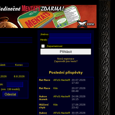
Jméno:
Heslo:
Zapamatovat
Přihlásit
Nová registrace
Zapomněli jste heslo?
átek
Konec
Poslední příspěvky
.2026
8.8.2026
Rat Race
AFoS.HackeR
20.07.2026
17:43
dit:
Rat Race
Kilo
20.07.2026
(min. 136 kreditů)
08:49
Aukce
AFoS.HackeR
24.06.2026
ikonek
16:15
Hlášení
Kilo
17.06.2026
chyb
23:42
Aukce
AFoS.HackeR
30.05.2026