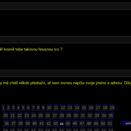
ěl kromě tebe takovou hnusnou ico ?
y mě chtěl někdo předražit, ať sem rovnou napíše svoje jméno a adresu. Dík
1
2
3
4
5
6
7
8
9
10
11
12
13
14
15
16
17
18
19
20
21
22
23
24
25
26
27
28
29
30
31
32
33
34
35
36
37
38
39
40
41
42
43
45
46
47
48
49
50
51
44