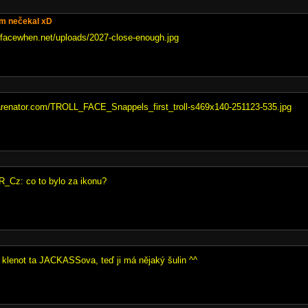
sem nečekal xD
facewhen.net/uploads/2027-close-enough.jpg
sharenator.com/TROLL_FACE_Snappels_first_troll-s469x140-251123-535.jpg
_Cz: co to bylo za ikonu?
o klenot ta JACKASSova, teď ji má nějaký šulin ^^