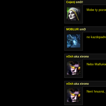
Cejen)
smD!
Mobe ty pozor
MOBLUR
smD
no kazdopadne
vOsh
aka xivono
Nebo Malfurion
vOsh
aka xivono
Není hnusná, 