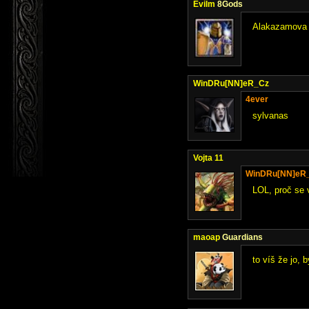
Evilm
8Gods
Alakazamova st
WinDRu[NN]eR_Cz
4ever
sylvanas
Vojta 11
WinDRu[NN]eR
LOL, proč se
maoap
Guardians
to víš že jo, 