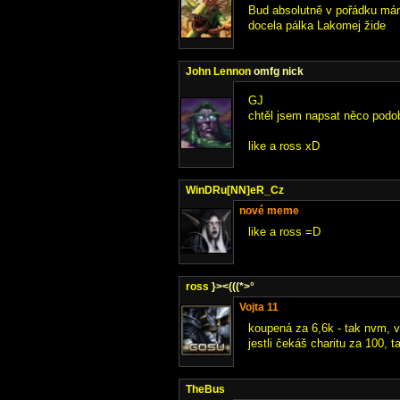
Bud absolutně v pořádku mám 
docela pálka Lakomej žide
John Lennon
omfg nick
GJ
chtěl jsem napsat něco podob
like a ross xD
WinDRu[NN]eR_Cz
nové meme
like a ross =D
ross
}><(((*>°
Vojta 11
koupená za 6,6k - tak nvm, 
jestli čekáš charitu za 100, t
TheBus