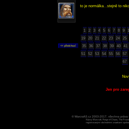
to je normálka...stejně to nik
1
2
3
4
5
6
7
8
9
19
20
21
22
23
24
25
35
36
37
38
39
40
41
51
52
53
54
55
56
57
67
Nov
Jen pro zare
© Warcraft3.cz 2003-2017, všechna práv
Názvy Warcraft, Reign of Chaos, The Frozen
registrovanými obchodními znaekami spoleen