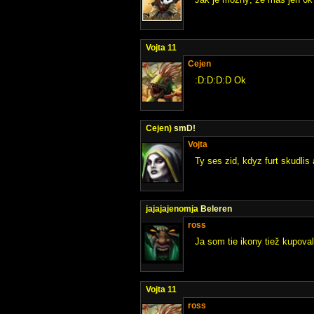
Vojta 11
Cejen
:D:D:D:D Ok
Cejen)
smD!
Vojta
Ty ses zid, kdyz furt skudlis
jajajajenomja
Beleren
ross
Ja som tie ikony tiež kupoval
Vojta 11
ross