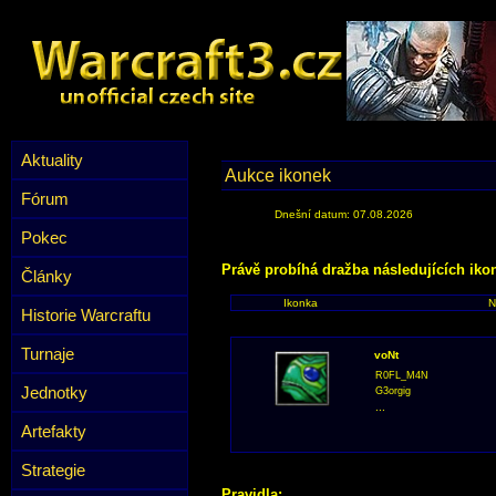
Aktuality
Aukce ikonek
Fórum
Dnešní datum: 07.08.2026
Pokec
Právě probíhá dražba následujících iko
Články
Ikonka
N
Historie Warcraftu
Turnaje
voNt
R0FL_M4N
Jednotky
G3orgig
...
Artefakty
Strategie
Pravidla: