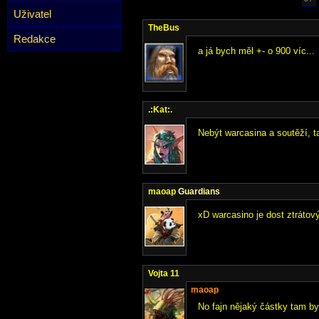
Uživatel
TheBus
Redakce
a já bych měl +- o 900 víc...
.:Kat:.
Nebýt warcasina a soutěží, 
maoap
Guardians
xD warcasino je dost ztrátový
Vojta 11
maoap
No fajn nějaký částky tam byl