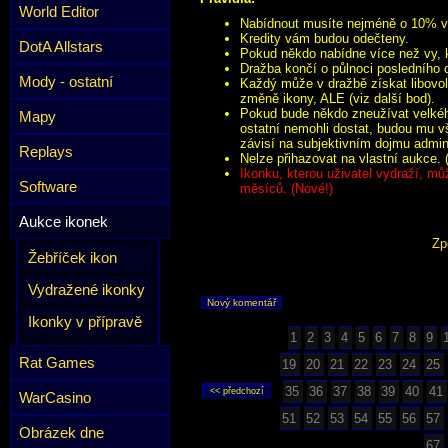
World Editor
Nabídnout musíte nejméně o 10% víc
Kredity vám budou odečteny.
DotA Allstars
Pokud někdo nabídne více než vy, k
Dražba končí o půlnoci posledního 
Mody - ostatní
Každý může v dražbě získat libovol
změně ikony, ALE (viz další bod).
Pokud bude někdo zneužívat velkého
Mapy
ostatní nemohli dostat, budou mu v
závisí na subjektivním dojmu admini
Replays
Nelze přihazovat na vlastní aukce. 
Ikonku, kterou uživatel vydraží, mů
Software
měsíců. (Nové!)
Aukce ikonek
Zp
Žebříček ikon
Vydražené ikonky
Nový komentář
Ikonky v přípravě
1
2
3
4
5
6
7
8
9
Rat Games
19
20
21
22
23
24
25
35
36
37
38
39
40
41
WarCasino
51
52
53
54
55
56
57
Obrázek dne
67