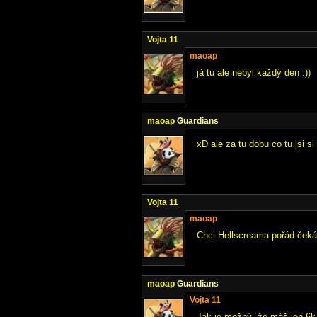
Vojta 11
maoap
já tu ale nebyl každý den :))
maoap
Guardians
xD ale za tu dobu co tu jsi s
Vojta 11
maoap
Chci Hellscreama pořád ček
maoap
Guardians
Vojta 11
Jak je možný, že máš jen 6k