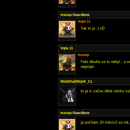
maoap
Guardians
Vojta 11
Tak to jo :) xD
Vojta 11
maoap
Fakt dlouho se tu nebyl.. a 
neprojel..
WinDRu[NN]eR_Cz
to já si začnu dělat sbírku s
maoap
Guardians
já počítám 10 měsíců za rok, 