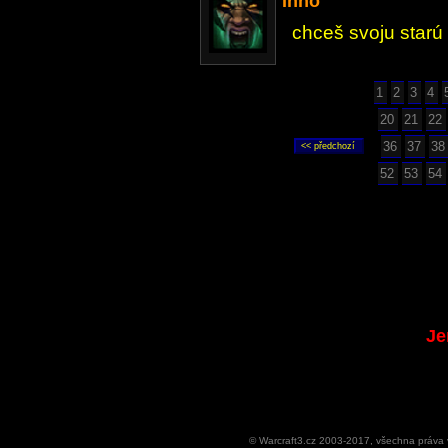
Inno
chceš svoju starú
1
2
3
4
20
21
22
36
37
38
52
53
54
Je
© Warcraft3.cz 2003-2017, všechna práv