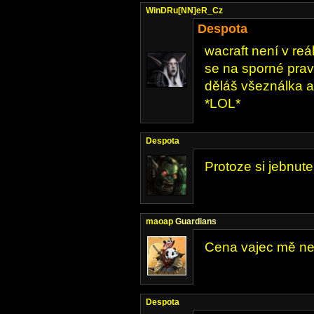
WinDRu[NN]eR_Cz
Despota
wacraft není v reá
se na sporné prav
děláš všeználka a 
*LOL*
Despota
Protoze si jebnut
maoap
Guardians
Cena vajec mě nez
Despota