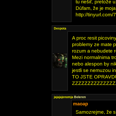
tu riešiť, pretože 
Dúfam, že je moj
http://tinyurl.com/
Despota
A proc resit picovi
problemy ze mate po
rozum a nebudete r
Mezi normalnima tro
nebo alespon by nik
jestli se nemuzou i
TO JSTE OPRAVDU
ZZZZZZZZZZZZZZZ
jajajajenomja
Beleren
maoap
Samozrejme, že s