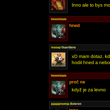
Inno ale to bys mo
Innominate
hned
maoap
Guardians
xD mam dotaz, kdy
hodit hned a nebo
Innominate
proč ne
když je za levno
jajajajenomja
Beleren