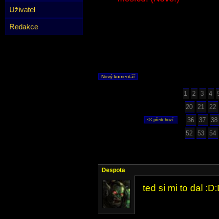
Uživatel
Redakce
Nový komentář
1
2
3
4
20
21
22
36
37
38
52
53
54
Despota
ted si mi to dal :D