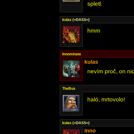
spletl.
kulas
{=DASS=}
hmm
Innominate
kulas
nevím proč, on ni
TheBus
haló, mrtovolo!
kulas
{=DASS=}
Inno