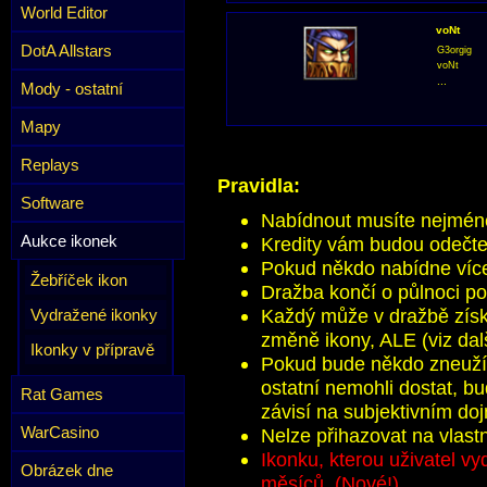
World Editor
voNt
DotA Allstars
G3orgig
voNt
...
Mody - ostatní
Mapy
Replays
Pravidla:
Software
Nabídnout musíte nejméně 
Aukce ikonek
Kredity vám budou odečte
Pokud někdo nabídne více 
Žebříček ikon
Dražba končí o půlnoci po
Každý může v dražbě získa
Vydražené ikonky
změně ikony, ALE (viz dal
Ikonky v přípravě
Pokud bude někdo zneužíva
ostatní nemohli dostat, b
Rat Games
závisí na subjektivním do
WarCasino
Nelze přihazovat na vlast
Ikonku, kterou uživatel v
Obrázek dne
měsíců. (Nové!)