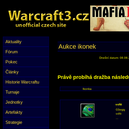
Aktuality
Aukce ikonek
Fórum
Dnešní datum: 08.08
Pokec
Články
Právě probíhá dražba následu
Historie Warcraftu
Ikonka
Turnaje
Jednotky
voNt
G3orgig
Artefakty
voNt
...
Strategie