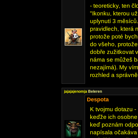
- teoreticky, ten č
"Ikonku, kterou u
uplynutí 3 měsíců
pravidlech, která
protože poté bych k
do všeho, protože
dobře zužitkovat v
náma se můžeš bav
nezajímá). My ví
rozhled a správně,
jajajajenomja
Beleren
Despota
K tvojmu dotazu -
keďže ich osobne
keď poznám odpov
napísala očakáva