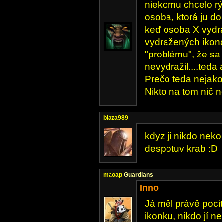
niekomu chcelo rý
osoba, ktorá ju do
keď osoba X vydra
vydražených ikon
"problému", že sa
nevydražil....teda
Prečo teda nejako
Nikto na tom nič ne
blaza989
kdyz ji nikdo neko
despotuv krab :D
maoap
Guardians
Inno
Já měl právě poci
ikonku, nikdo jí 