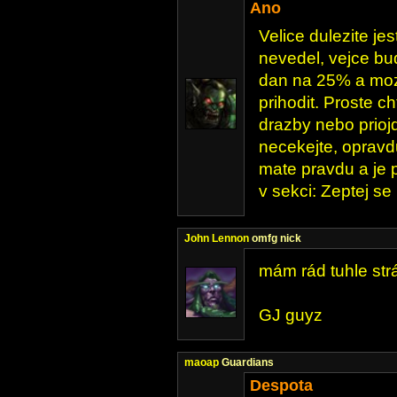
Ano
Velice dulezite je
nevedel, vejce bu
dan na 25% a moz
prihodit. Proste ch
drazby nebo priojd
necekejte, oprav
mate pravdu a je 
v sekci: Zeptej se
John Lennon
omfg nick
mám rád tuhle str
GJ guyz
maoap
Guardians
Despota