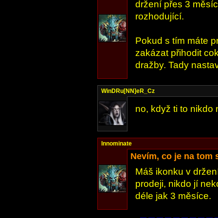
držení přes 3 měsíce
rozhodující.
Pokud s tím máte pr
zakázat přihodit cok
dražby. Tady nastav
WinDRu[NN]eR_Cz
no, když ti to nikdo 
Innominate
Nevím, co je na tom
Máš ikonku v držení
prodeji, nikdo jí ne
déle jak 3 měsíce.