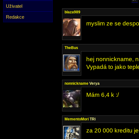
Uživatel
blaza989
Redakce
myslim ze se despo
TheBus
hej nonnickname, na
Vypadá to jako teple
nonnickname
Verya
Mám 6,4 k :/
MementoMori
TRi
za 20 000 kreditu je