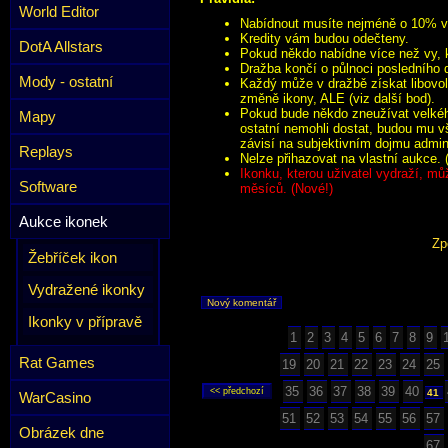
World Editor
Nabídnout musíte nejméně o 10% víc
Kredity vám budou odečteny.
DotA Allstars
Pokud někdo nabídne více než vy, k
Dražba končí o půlnoci posledního 
Mody - ostatní
Každý může v dražbě získat libovol
změně ikony, ALE (viz další bod).
Pokud bude někdo zneužívat velkého
Mapy
ostatní nemohli dostat, budou mu v
závisí na subjektivním dojmu admini
Replays
Nelze přihazovat na vlastní aukce. 
Ikonku, kterou uživatel vydraží, mů
Software
měsíců. (Nové!)
Aukce ikonek
Zp
Žebříček ikon
Vydražené ikonky
Nový komentář
Ikonky v přípravě
1
2
3
4
5
6
7
8
9
Rat Games
19
20
21
22
23
24
25
35
36
37
38
39
40
41
WarCasino
51
52
53
54
55
56
57
Obrázek dne
67