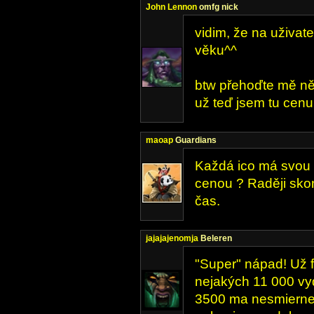
John Lennon
omfg nick
vidim, že na uživate
věku^^
btw přehoďte mě ně
už teď jsem tu cenu 
maoap
Guardians
Každá ico má svou 
cenou ? Raději skon
čas.
jajajajenomja
Beleren
"Super" nápad! Už f
nejakých 11 000 vy
3500 ma nesmierne 