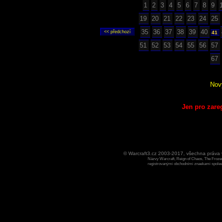
1
2
3
4
5
6
7
8
9
19
20
21
22
23
24
25
35
36
37
38
39
40
41
51
52
53
54
55
56
57
67
Nov
Jen pro zare
© Warcraft3.cz 2003-2017, všechna práv
Názvy Warcraft, Reign of Chaos, The Frozen
registrovanými obchodními znaekami spoleen