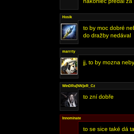
nakoniec predal za
Hosik
to by moc dobré neb
do dražby nedával
marrrty
jj, to by mozna neby
WinDRu[NN]eR_Cz
to zní dobře
Innominate
to se sice také dá ta