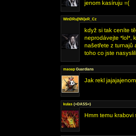
jenom kasíruju =(
WinDRu[NN]eR_Cz
když si tak ceníte t
neprodávejte *lol*, 
našetřete z turnajů 
toho co jste nasysli
maoap
Guardians
Jak rekl jajajajenom
kulas
{=DASS=}
Hmm temu krabovi s