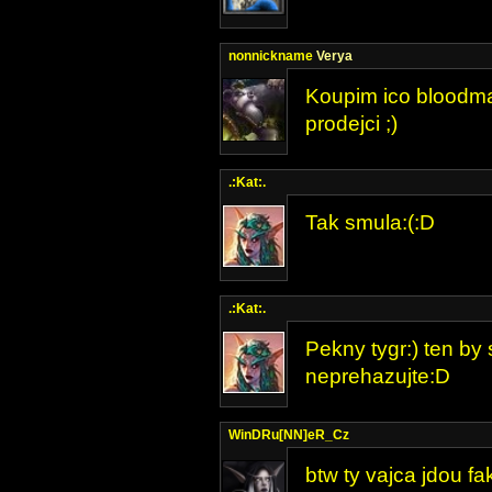
nonnickname
Verya
Koupim ico bloodma
prodejci ;)
.:Kat:.
Tak smula:(:D
.:Kat:.
Pekny tygr:) ten by
neprehazujte:D
WinDRu[NN]eR_Cz
btw ty vajca jdou fa