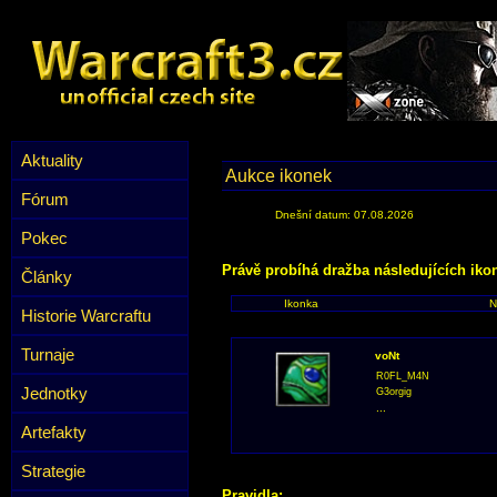
Aktuality
Aukce ikonek
Fórum
Dnešní datum: 07.08.2026
Pokec
Právě probíhá dražba následujících iko
Články
Ikonka
N
Historie Warcraftu
Turnaje
voNt
R0FL_M4N
Jednotky
G3orgig
...
Artefakty
Strategie
Pravidla: