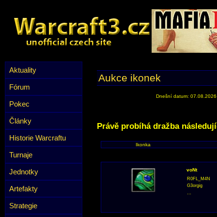
Aktuality
Aukce ikonek
Fórum
Dnešní datum: 07.08.2026
Pokec
Články
Právě probíhá dražba následují
Historie Warcraftu
Ikonka
Turnaje
voNt
Jednotky
R0FL_M4N
G3orgig
Artefakty
...
Strategie