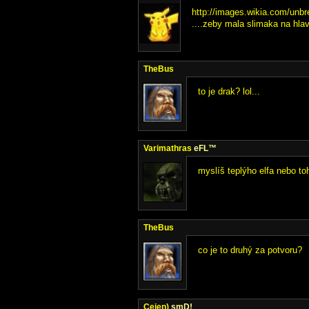
http://images.wikia.com/unb
....zeby mala slimaka na hlav
TheBus
to je drak? lol...
Varimathras
eFL™
myslíš teplýho elfa nebo t
TheBus
co je to druhý za potvoru?
Cejen)
smD!