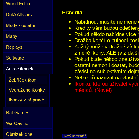
World Editor
Pravidla:
DotA Allstars
Nabídnout musíte nejméně o
Mody - ostatní
Kredity vám budou odečten
Pokud někdo nabídne více n
Mapy
Dražba končí o půlnoci pos
Každý může v dražbě získat
Replays
změně ikony, ALE (viz další
Software
Pokud bude někdo zneužívat
ostatní nemohli dostat, bu
Aukce ikonek
závisí na subjektivním dojm
Nelze přihazovat na vlastní
Žebříček ikon
Ikonku, kterou uživatel vyd
Vydražené ikonky
měsíců. (Nové!)
Ikonky v přípravě
Rat Games
WarCasino
Obrázek dne
Nový komentář