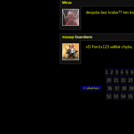
Mirus
despota bez kraba?? ten kon
maoap
Guardians
xD Fen1x123 udělal chybu, 
1
2
3
4
5
6
20
21
22
23
36
37
38
39
52
53
54
55