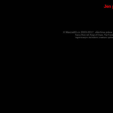
Jen 
© Warcraft3.cz 2003-2017, všechna práv
Názvy Warcraft, Reign of Chaos, The Frozen
registrovanými obchodními znaekami spoleen