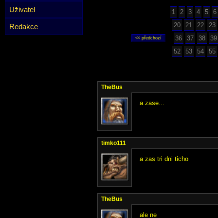
Uživatel
1
2
3
4
5
6
20
21
22
23
Redakce
36
37
38
39
52
53
54
55
TheBus
a zase...
timko111
a zas tri dni ticho
TheBus
ale ne