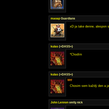
maoap
Guardians
xD ja take denne, alespon s
kulas
{=DASS=}
*Chodím
kulas
{=DASS=}
Wtf
Chosim sem každý den a jak
John Lennon
omfg nick