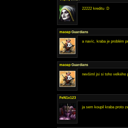
22222 kreditu :D
maoap
Guardians
a navíc, kraba je problém p
maoap
Guardians
nevšiml jsi si toho velkého 
FeN1x123
ja sem koupil kraba proto 