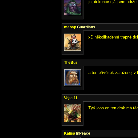
jn, dokonce i já jsem udržel
maoap
Guardians
xD několikadenní trapné tich
TheBus
a ten přívěsek zaraženej v
Vojta 11
Týý jooo on ten drak má těc
Kalisa
InPeace