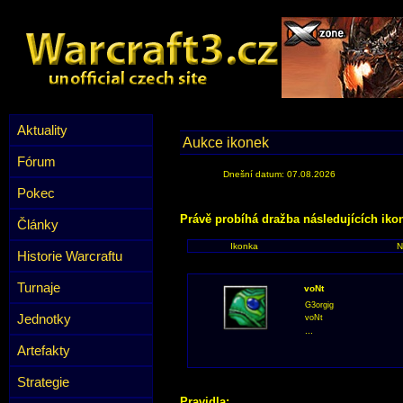
Aktuality
Aukce ikonek
Fórum
Dnešní datum: 07.08.2026
Pokec
Právě probíhá dražba následujících iko
Články
Ikonka
N
Historie Warcraftu
Turnaje
voNt
G3orgig
Jednotky
voNt
...
Artefakty
Strategie
Pravidla: