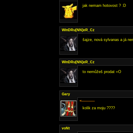
jak nemam hotovost ? :D
WinDRu[NN]eR_Cz
šajze, nová sylvanas a já 
WinDRu[NN]eR_Cz
to nemůžeš prodat =O
Gary
<-----------
kolik za moju ????
voNt