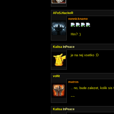
AFoS.HackeR
nonnickname
Hm? :)
Kalisa
InPeace
je na nej vsetko :D
voNt
matros
.. no, bude zalezet, kolik sis 
~~
Kalisa
InPeace