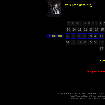
za kulase dám litr ;)
1
2
3
4
5
6
7
8
9
19
20
21
22
23
24
25
35
36
37
38
39
40
41
51
52
53
54
55
56
57
67
Nov
Jen pro zare
© Warcraft3.cz 2003-2017, všechna práv
Názvy Warcraft, Reign of Chaos, The Frozen
registrovanými obchodními znaekami spoleen