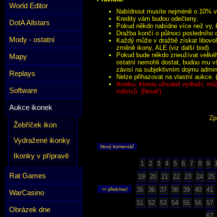
World Editor
Nabídnout musíte nejméně o 10% víc
Kredity vám budou odečteny.
DotA Allstars
Pokud někdo nabídne více než vy, k
Dražba končí o půlnoci posledního 
Mody - ostatní
Každý může v dražbě získat libovol
změně ikony, ALE (viz další bod).
Pokud bude někdo zneužívat velkého
Mapy
ostatní nemohli dostat, budou mu v
závisí na subjektivním dojmu admini
Replays
Nelze přihazovat na vlastní aukce. 
Ikonku, kterou uživatel vydraží, mů
Software
měsíců. (Nové!)
Aukce ikonek
Zp
Žebříček ikon
Vydražené ikonky
Nový komentář
Ikonky v přípravě
1
2
3
4
5
6
7
8
9
Rat Games
19
20
21
22
23
24
25
35
36
37
38
39
40
41
WarCasino
51
52
53
54
55
56
57
Obrázek dne
67