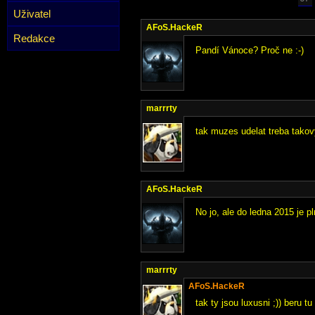
Uživatel
AFoS.HackeR
Redakce
Pandí Vánoce? Proč ne :-)
marrrty
tak muzes udelat treba takov
AFoS.HackeR
No jo, ale do ledna 2015 je pl
marrrty
AFoS.HackeR
tak ty jsou luxusni ;)) beru tu