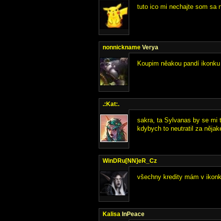
tuto ico mi nechajte som sa n
nonnickname
Verya
Koupim něakou pandí ikonku 
.:Kat:.
sakra, ta Sylvanas by se mi t
kdybych to neutratil za něja
WinDRu[NN]eR_Cz
všechny kredity mám v ikon
Kalisa
InPeace