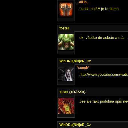
.. all in,
hands out! A je to doma.
foster
ok, všetko do aukcie a mám 
WinDRu[NN]eR_Cz
*cough*
http://www.youtube.com/wat
kulas
{=DASS=}
Jee ale fakt podobna spiš nev
WinDRu[NN]eR_Cz