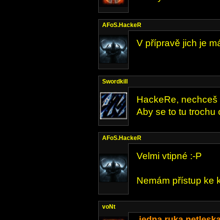
AFoS.HackeR
V přípravě jich je m
Swordkill
HackeRe, nechceš 
Aby se to tu trochu o
AFoS.HackeR
Velmi vtipné :-P
Nemám přístup ke 
voNt
.. jedna ruka netlesk