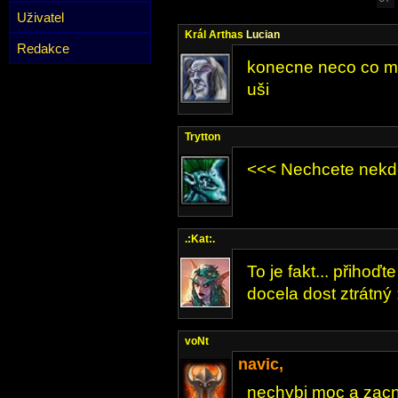
Uživatel
Král Arthas
Lucian
Redakce
konecne neco co mi 
uši
Trytton
<<< Nechcete nekd
.:Kat:.
To je fakt... přihoď
docela dost ztrátný 
voNt
navic,
nechybi moc a zacnou