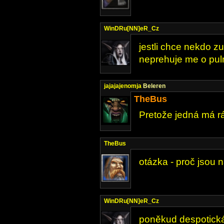
WinDRu[NN]eR_Cz
jestli chce nekdo zu
neprehuje me o pul
jajajajenomja
Beleren
TheBus
Pretože jedná má r
TheBus
otázka - proč jsou 
WinDRu[NN]eR_Cz
poněkud despotick