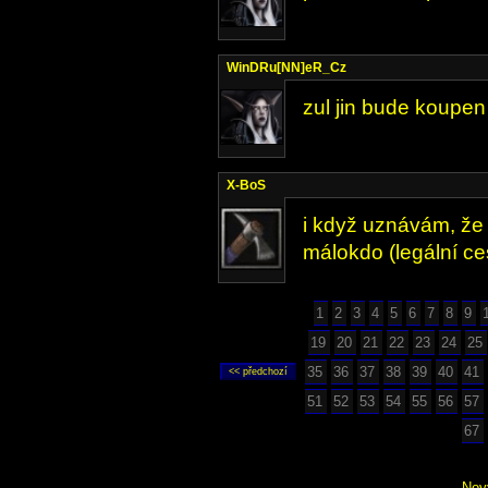
WinDRu[NN]eR_Cz
zul jin bude koupen
X-BoS
i když uznávám, že 
málokdo (legální ce
1
2
3
4
5
6
7
8
9
19
20
21
22
23
24
25
35
36
37
38
39
40
41
51
52
53
54
55
56
57
67
Nov