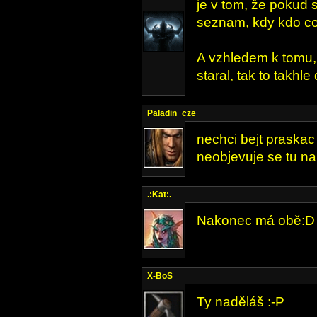
je v tom, že pokud 
seznam, kdy kdo co 
A vzhledem k tomu, 
staral, tak to takhle
Paladin_cze
nechci bejt praskac 
neobjevuje se tu na
.:Kat:.
Nakonec má obě:D
X-BoS
Ty naděláš :-P