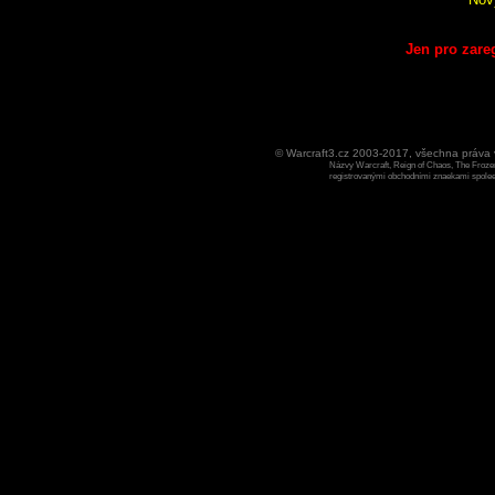
Jen pro zare
© Warcraft3.cz 2003-2017, všechna práv
Názvy Warcraft, Reign of Chaos, The Frozen
registrovanými obchodními znaekami spoleen