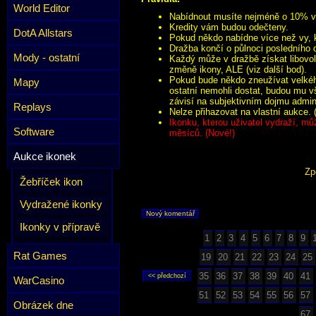
World Editor
Nabídnout musíte nejméně o 10% víc
Kredity vám budou odečteny.
DotA Allstars
Pokud někdo nabídne více než vy, k
Dražba končí o půlnoci posledního 
Mody - ostatní
Každý může v dražbě získat libovol
změně ikony, ALE (viz další bod).
Pokud bude někdo zneužívat velkého
Mapy
ostatní nemohli dostat, budou mu v
závisí na subjektivním dojmu admini
Replays
Nelze přihazovat na vlastní aukce. 
Ikonku, kterou uživatel vydraží, mů
Software
měsíců. (Nové!)
Aukce ikonek
Zp
Žebříček ikon
Vydražené ikonky
Nový komentář
Ikonky v přípravě
1
2
3
4
5
6
7
8
9
Rat Games
19
20
21
22
23
24
25
35
36
37
38
39
40
41
WarCasino
51
52
53
54
55
56
57
Obrázek dne
67