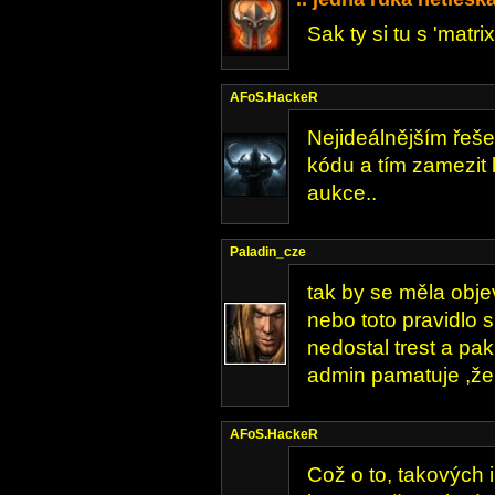
Sak ty si tu s 'matr
AFoS.HackeR
Nejideálnějším řeše
kódu a tím zamezit
aukce..
Paladin_cze
tak by se měla objev
nebo toto pravidlo
nedostal trest a pa
admin pamatuje ,že j
AFoS.HackeR
Což o to, takových i