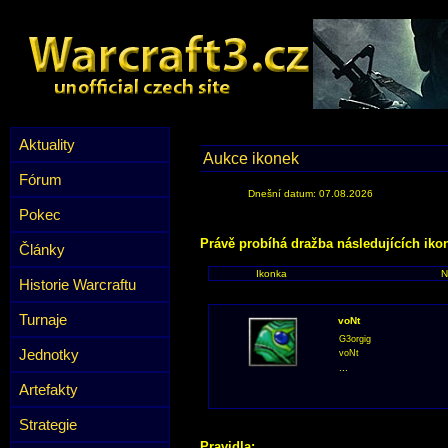
Aktuality
Aukce ikonek
Fórum
Dnešní datum: 07.08.2026
Pokec
Právě probíhá dražba následujících iko
Články
Ikonka
N
Historie Warcraftu
Turnaje
voNt
G3orgig
Jednotky
voNt
...
Artefakty
Strategie
Pravidla: