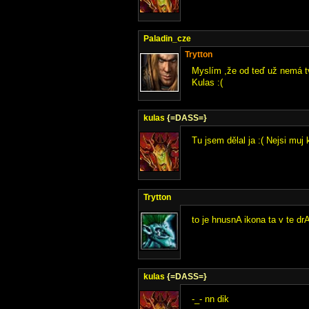
Paladin_cze
Trytton
Myslím ,že od teď už nemá t
Kulas :(
kulas
{=DASS=}
Tu jsem dělal ja :( Nejsi mu
Trytton
to je hnusnA ikona ta v te dr
kulas
{=DASS=}
-_- nn dik