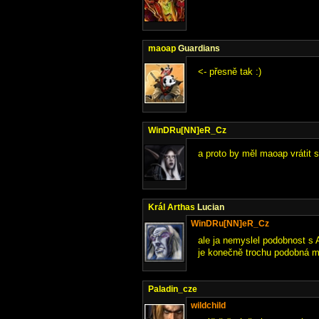
maoap
Guardians
<- přesně tak :)
WinDRu[NN]eR_Cz
a proto by měl maoap vrátit 
Král Arthas
Lucian
WinDRu[NN]eR_Cz
ale ja nemyslel podobnost s 
je konečně trochu podobná mě
Paladin_cze
wildchild