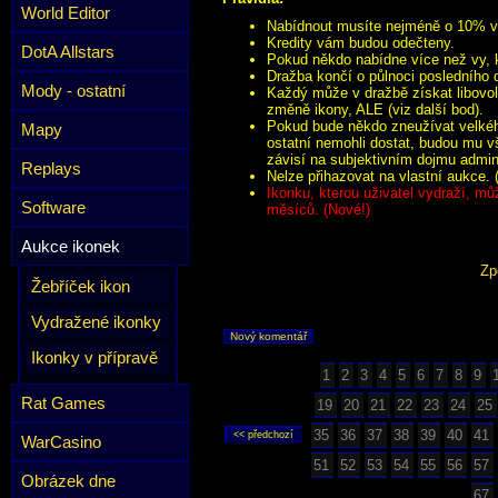
World Editor
Nabídnout musíte nejméně o 10% víc
Kredity vám budou odečteny.
DotA Allstars
Pokud někdo nabídne více než vy, k
Dražba končí o půlnoci posledního 
Mody - ostatní
Každý může v dražbě získat libovol
změně ikony, ALE (viz další bod).
Pokud bude někdo zneužívat velkého
Mapy
ostatní nemohli dostat, budou mu v
závisí na subjektivním dojmu admini
Replays
Nelze přihazovat na vlastní aukce. 
Ikonku, kterou uživatel vydraží, mů
Software
měsíců. (Nové!)
Aukce ikonek
Zp
Žebříček ikon
Vydražené ikonky
Nový komentář
Ikonky v přípravě
1
2
3
4
5
6
7
8
9
Rat Games
19
20
21
22
23
24
25
35
36
37
38
39
40
41
WarCasino
51
52
53
54
55
56
57
Obrázek dne
67