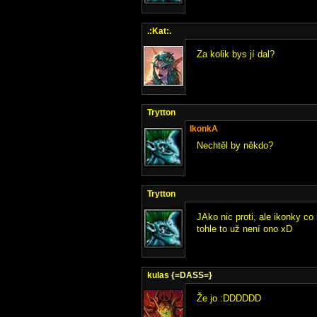
.:Kat:.
Za kolik bys jí dal?
Trytton
IkonkA
Nechtěl by někdo?
Trytton
JAko nic proti, ale ikonky co
tohle to už není ono xD
kulas
{=DASS=}
Že jo :DDDDDD