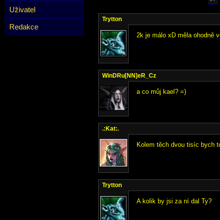
Uživatel
Trytton
Redakce
2k je málo xD měla ohodně vě
WinDRu[NN]eR_Cz
a co můj kael? =)
.:Kat:.
Kolem těch dvou tisíc bych to
Trytton
A kolik by jsi za ní dal Ty?