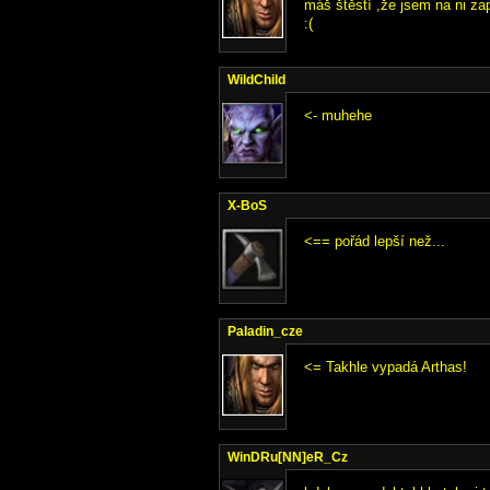
máš štěstí ,že jsem na ni zap
:(
WildChild
<- muhehe
X-BoS
<== pořád lepší než...
Paladin_cze
<= Takhle vypadá Arthas!
WinDRu[NN]eR_Cz