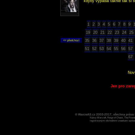
kdyby vypadal takhle tak si 
1
2
3
4
5
6
7
8
9
19
20
21
22
23
24
25
35
36
37
38
39
40
41
51
52
53
54
55
56
57
67
Nov
Jen pro zare
© Warcraft3.cz 2003-2017, všechna práv
Názvy Warcraft, Reign of Chaos, The Frozen
registrovanými obchodními znaekami spoleen