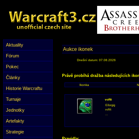
Aktuality
Aukce ikonek
Fórum
Dnešní datum: 07.08.2026
Pokec
Právě probíhá dražba následujících iko
Články
Ikonka
N
Historie Warcraftu
Turnaje
voNt
G3orgig
Jednotky
voNt
...
Artefakty
Strategie
Pravidla: