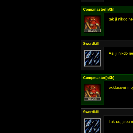
Compmaster[nXh]
tak ji nikdo ne
Swordkill
Asi ji nikdo 
Compmaster[nXh]
exklusivní moj
Swordkill
Tak co, jsou 