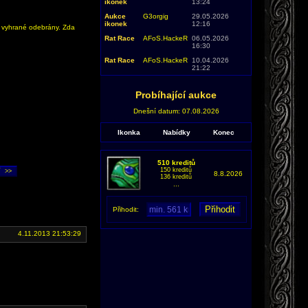
ikonek
13:24
Aukce
G3orgig
29.05.2026
ikonek
12:16
y vyhrané odebrány. Zda
Rat Race
AFoS.HackeR
06.05.2026
16:30
Rat Race
AFoS.HackeR
10.04.2026
21:22
Probíhající aukce
Dnešní datum: 07.08.2026
Ikonka
Nabídky
Konec
510 kreditů
150 kreditů
8.8.2026
136 kreditů
...
Přihodit:
4.11.2013 21:53:29