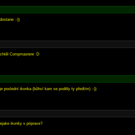
dostane :-))
nechtěl Compmastere :D
e poslední ikonka (bůhví kam se poděly ty předtím) :-))
nejake ikonky v priprave?