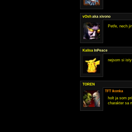
vOsh
aka xivono
Petře, nech j
Kalisa
InPeace
nejsom si isty
TOREN
TFT ikonka
holt ja som p
charakter sa n