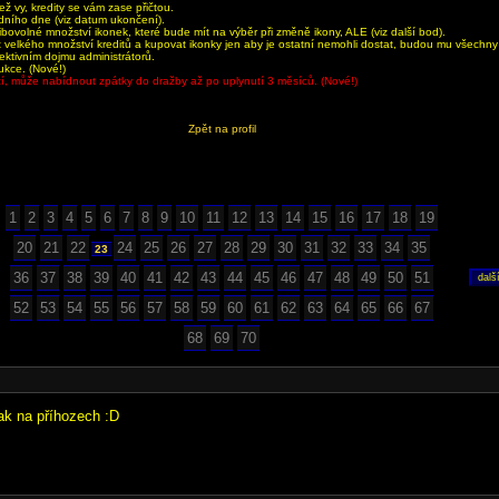
 vy, kredity se vám zase přičtou.
dního dne (viz datum ukončení).
bovolné množství ikonek, které bude mít na výběr při změně ikony, ALE (viz další bod).
velkého množství kreditů a kupovat ikonky jen aby je ostatní nemohli dostat, budou mu všechn
jektivním dojmu administrátorů.
ukce. (Nové!)
aží, může nabídnout zpátky do dražby až po uplynutí 3 měsíců. (Nové!)
Zpět na profil
1
2
3
4
5
6
7
8
9
10
11
12
13
14
15
16
17
18
19
20
21
22
24
25
26
27
28
29
30
31
32
33
34
35
23
36
37
38
39
40
41
42
43
44
45
46
47
48
49
50
51
52
53
54
55
56
57
58
59
60
61
62
63
64
65
66
67
68
69
70
ak na příhozech :D