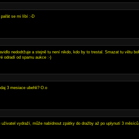
 pařát se mi líbí :-D
avidlo nedodržuje a stejně tu není nikdo, kdo by to trestal. Smazat tu větu b
eré odradí od spamu aukce :-)
daj 3 mesiace ubehli? O.o
u uživatel vydraží, může nabídnout zpátky do dražby až po uplynutí 3 měsíců