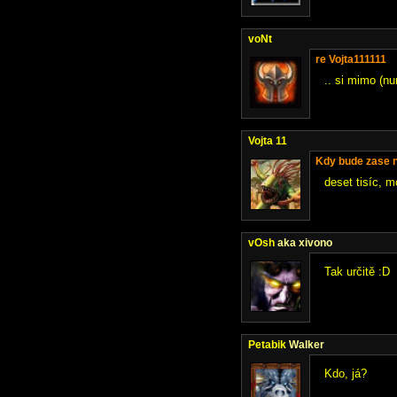
voNt
re Vojta111111
.. si mimo (n
Vojta 11
Kdy bude zase ně
deset tisíc, 
vOsh
aka xivono
Tak určitě :D
Petabik
Walker
Kdo, já?