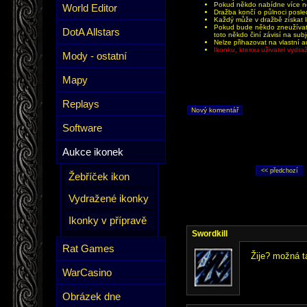
Pokud někdo nabídne více než
World Editor
Dražba končí o půlnoci posle
Každý může v dražbě získat li
Pokud bude někdo zneužívat 
DotA Allstars
toto někdo činí závisí na sub
Nelze přihazovat na vlastní a
Ikonku, kterou uživatel vydr
Mody - ostatní
Mapy
Replays
Nový komentář
Software
Aukce ikonek
Žebříček ikon
Vydražené ikonky
Ikonky v přípravě
Swordkill
Rat Games
Žije? možná t
WarCasino
Obrázek dne