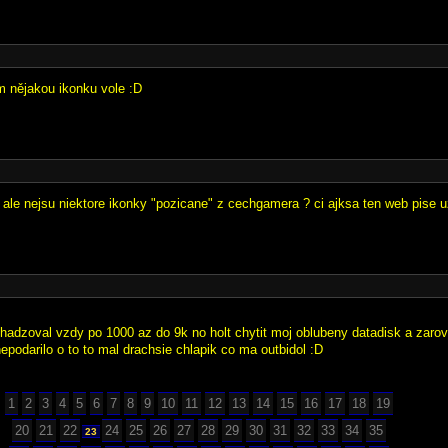
im nějakou ikonku vole :D
 ale nejsu niektore ikonky "pozicane" z cechgamera ? ci ajksa ten web pise u
rihadzoval vzdy po 1000 az do 9k no holt chytit moj oblubeny datadisk a zarov
epodarilo o to to mal drachsie chlapik co ma outbidol :D
1
2
3
4
5
6
7
8
9
10
11
12
13
14
15
16
17
18
19
20
21
22
24
25
26
27
28
29
30
31
32
33
34
35
23