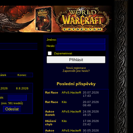
Jméno:
Heslo:
Zapamatovat
Přihlásit
Nová registrace
Zapomněli jste heslo?
átek
Konec
Poslední příspěvky
.2026
8.8.2026
Rat Race
AFoS.HackeR
20.07.2026
17:43
dit:
Rat Race
Kilo
20.07.2026
(min. 561 kreditů)
08:49
Aukce
AFoS.HackeR
24.06.2026
ikonek
16:15
Hlášení
Kilo
17.06.2026
chyb
23:42
Aukce
AFoS.HackeR
30.05.2026