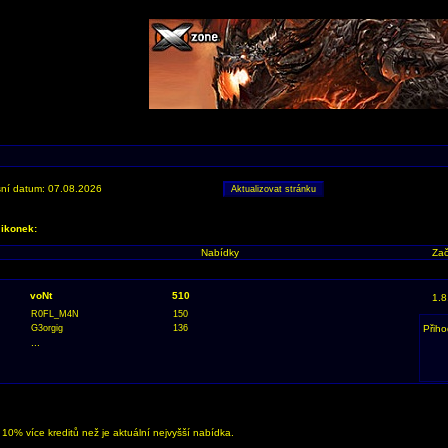
ní datum: 07.08.2026
 ikonek:
Nabídky
Zač
voNt
510
1.8
R0FL_M4N
150
G3orgig
136
Přiho
...
0% více kreditů než je aktuální nejvyšší nabídka.