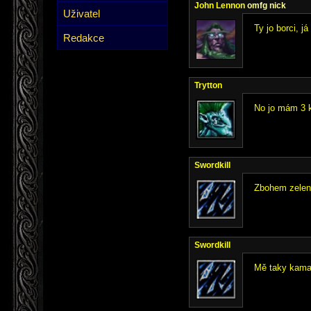
John Lennon
omfg nick
Uživatel
Ty jo borci, já
Redakce
Trytton
No jo mám 3 k
Swordkill
Zbohem zelený
Swordkill
Mě taky kamar