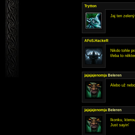
Trytton
Jaj ten zelený
AFoS.HackeR
Nikdo tohle pr
třeba to někt
jajajajenomja
Beleren
Alebo už nebo
jajajajenomja
Beleren
Ikonku, ktero
Just sayin'