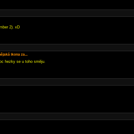
umber 2). xD
jaká ikona za...
moc hezky se u toho směju.