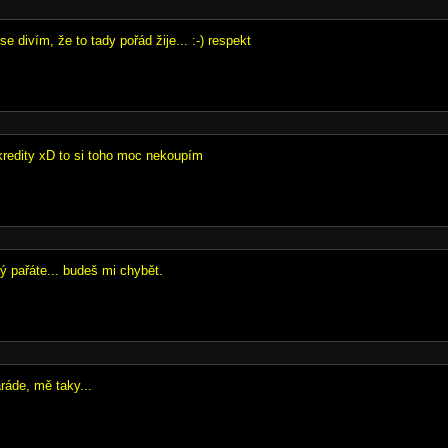
 se divím, že to tady pořád žije... :-) respekt
redity xD to si toho moc nekoupím
 pařáte... budeš mi chybět.
áde, mě taky...