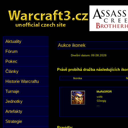
Aktuality
Aukce ikonek
Fórum
Dnešní datum: 09.08.2026
Pokec
Právě probíhá dražba následujících iko
Články
Ikonka
N
Historie Warcraftu
Turnaje
MuRd3R3R
voNt
Jednotky
G3orgig
...
Artefakty
Strategie
Pravidla: