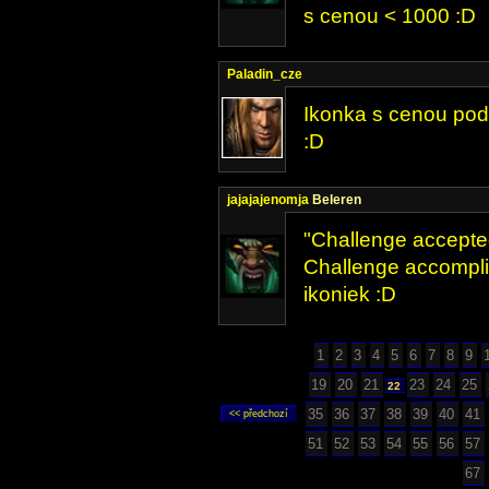
s cenou < 1000 :D
Paladin_cze
Ikonka s cenou pod
:D
jajajajenomja
Beleren
"Challenge accepted
Challenge accomplis
ikoniek :D
1
2
3
4
5
6
7
8
9
19
20
21
23
24
25
22
35
36
37
38
39
40
41
51
52
53
54
55
56
57
67