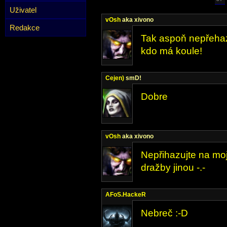
Uživatel
vOsh
aka xivono
Redakce
Tak aspoň nepřehazu
kdo má koule!
Cejen)
smD!
Dobre
vOsh
aka xivono
Nepřihazujte na moj
dražby jinou -.-
AFoS.HackeR
Nebreč :-D