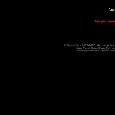
Nov
Jen pro zare
© Warcraft3.cz 2003-2017, všechna práv
Názvy Warcraft, Reign of Chaos, The Frozen
registrovanými obchodními znaekami spoleen