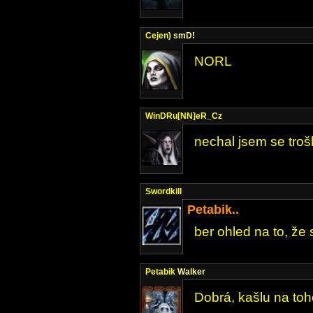
Cejen)
smD!
NORL
WinDRu[NN]eR_Cz
nechal jsem se tro
Swordkill
Petabik..
ber ohled na to, že 
Petabik
Walker
Dobrá, kašlu na toh