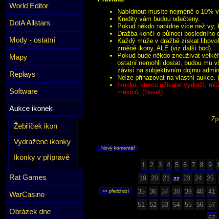
World Editor
Nabídnout musíte nejméně o 10% víc
Kredity vám budou odečteny.
DotA Allstars
Pokud někdo nabídne více než vy, k
Dražba končí o půlnoci posledního 
Mody - ostatní
Každý může v dražbě získat libovol
změně ikony, ALE (viz další bod).
Pokud bude někdo zneužívat velkého
Mapy
ostatní nemohli dostat, budou mu v
závisí na subjektivním dojmu admini
Replays
Nelze přihazovat na vlastní aukce. 
Ikonku, kterou uživatel vydraží, mů
Software
měsíců. (Nové!)
Aukce ikonek
Zp
Žebříček ikon
Vydražené ikonky
Nový komentář
Ikonky v přípravě
1
2
3
4
5
6
7
8
9
Rat Games
19
20
21
23
24
25
22
35
36
37
38
39
40
41
WarCasino
51
52
53
54
55
56
57
Obrázek dne
67