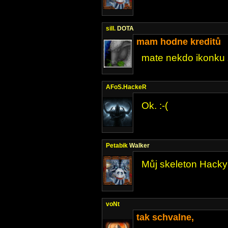
sill.
DOTA
mam hodne kreditů
mate nekdo ikonku 
AFoS.HackeR
Ok. :-(
Petabik
Walker
Můj skeleton Hacky
voNt
tak schvalne,