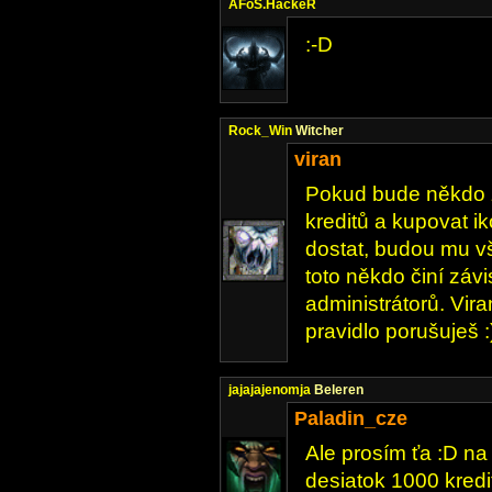
AFoS.HackeR
:-D
Rock_Win
Witcher
viran
Pokud bude někdo 
kreditů a kupovat ik
dostat, budou mu v
toto někdo činí záv
administrátorů. Vir
pravidlo porušuješ :
jajajajenomja
Beleren
Paladin_cze
Ale prosím ťa :D na
desiatok 1000 kredit