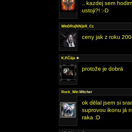
.. kazdej sem hodime
ustoji?! :-D
WinDRu[NN]eR_Cz
ceny jak z roku 200
K.P.Čája
★
protože je dobrá
Rock_Win
Witcher
ok dělal jsem si sr
suprovou ikonu já 
raka :D