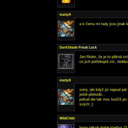
matty9
a k čemu mi tady jsou jinak k
DarkShade
Freak Luck
Jen říkám, že je to pěkná sv
co jich potřebuješ víc, nedáv
matty9
sorry, ale když jsi napsal pár
ještě přehodit...
pokud ale tak moc toužíš po 
svých ;)
WildChild
hmm pěkně drahé kladivo :D