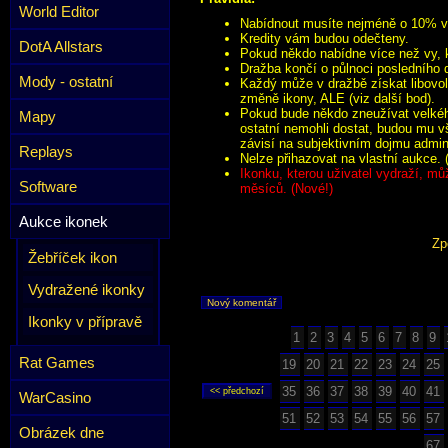
World Editor
Nabídnout musíte nejméně o 10% víc
Kredity vám budou odečteny.
DotA Allstars
Pokud někdo nabídne více než vy, k
Dražba končí o půlnoci posledního 
Mody - ostatní
Každý může v dražbě získat libovol
změně ikony, ALE (viz další bod).
Pokud bude někdo zneužívat velkého
Mapy
ostatní nemohli dostat, budou mu v
závisí na subjektivním dojmu admini
Replays
Nelze přihazovat na vlastní aukce. 
Ikonku, kterou uživatel vydraží, mů
Software
měsíců. (Nové!)
Aukce ikonek
Zp
Žebříček ikon
Vydražené ikonky
Nový komentář
Ikonky v přípravě
1
2
3
4
5
6
7
8
9
Rat Games
19
20
21
22
23
24
25
35
36
37
38
39
40
41
WarCasino
51
52
53
54
55
56
57
Obrázek dne
67