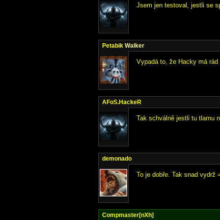
Jsem jen testoval, jestli se s
Petabik
Walker
Vypadá to, že Hacky má rád ř
AFoS.HackeR
Tak schválně jestli tu tlamu 
demonado
To je dobře. Tak snad vydrž 
Compmaster[nXh]