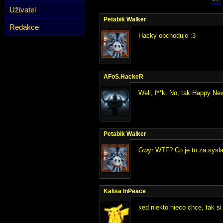
Uživatel
Petabik
Walker
Redakce
Hacky obchoduje :3
AFoS.HackeR
Well, f**k. No, tak Happy Ne
Petabik
Walker
Gwyr WTF? Co je to za sysl
Kalisa
InPeace
ked niekto nieco chce, tak si 