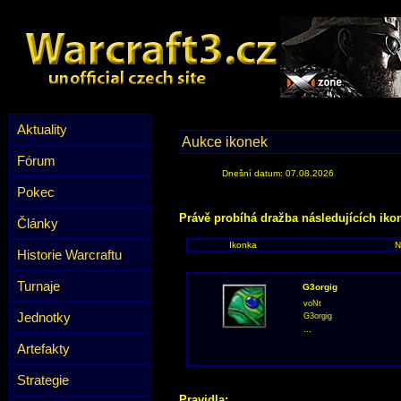
Aktuality
Aukce ikonek
Fórum
Dnešní datum: 07.08.2026
Pokec
Právě probíhá dražba následujících iko
Články
Ikonka
N
Historie Warcraftu
Turnaje
G3orgig
voNt
Jednotky
G3orgig
...
Artefakty
Strategie
Pravidla: