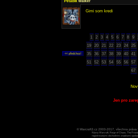
Petabik
Walker
Gimi som kredi
1
2
3
4
5
6
7
8
9
19
20
21
22
23
24
25
35
36
37
38
39
40
41
51
52
53
54
55
56
57
67
Nov
Jen pro zare
© Warcraft3.cz 2003-2017, všechna práv
Názvy Warcraft, Reign of Chaos, The Frozen
registrovanými obchodními znaekami spoleen