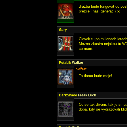
dražba bude fungovat do pos
přežije i naši generaci) :-)
Gary
Clovek tu po milionech letech
Mozna zkusim nejakou tu W2 i
co mam.
Petabik
Walker
Sežrat
Ta tlama bude moje!
DarkShade
Freak Luck
Co se tak dívám, tak je smut
doba, kdy se vydražovali kli