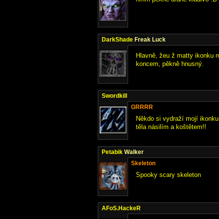
DarkShade
Freak Luck
Hlavně, žeu ž matty ikonku m
koncem, pěkně hnusný.
Swordkill
GRRRR
Někdo si vydraží mojí ikonk
těla násilím a koštětem!!
Petabik
Walker
Skeleton
Spooky scary skeleton
AFoS.HackeR