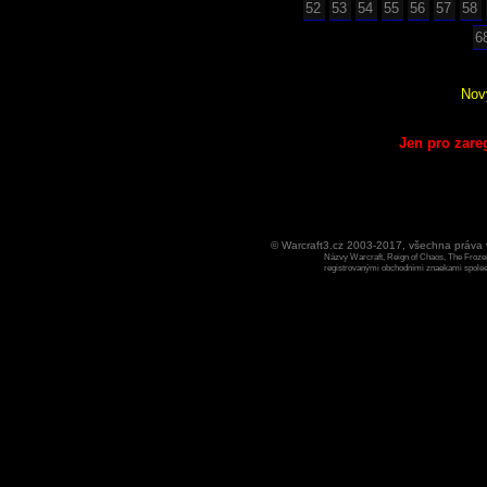
52
53
54
55
56
57
58
6
Nov
Jen pro zare
© Warcraft3.cz 2003-2017, všechna práv
Názvy Warcraft, Reign of Chaos, The Frozen
registrovanými obchodními znaekami spoleen