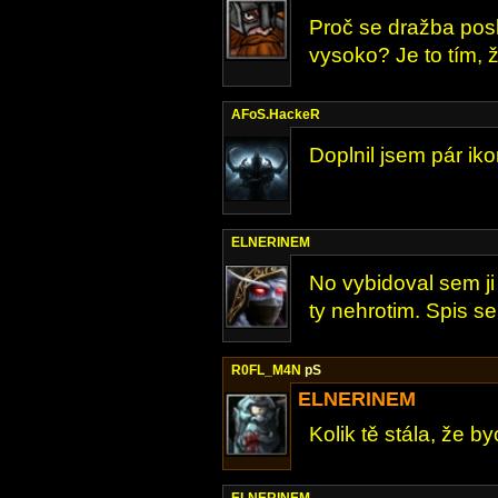
Proč se dražba posl
vysoko? Je to tím, 
AFoS.HackeR
Doplnil jsem pár ik
ELNERINEM
No vybidoval sem ji
ty nehrotim. Spis se
R0FL_M4N
pS
ELNERINEM
Kolik tě stála, že byc