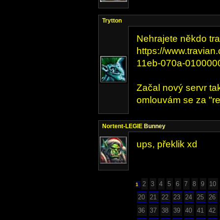
Trytton
Nehrajete někdo tr
https://www.travia
11eb-070a-010000
Začal nový servr ta
omlouvám se za "re
Nortent-LEGIE
Bunney
ups, překlik xd
2
3
4
5
6
7
8
9
10
1
20
21
22
23
24
25
26
36
37
38
39
40
41
42