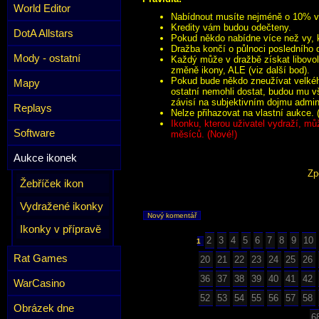
World Editor
Nabídnout musíte nejméně o 10% víc
Kredity vám budou odečteny.
DotA Allstars
Pokud někdo nabídne více než vy, k
Dražba končí o půlnoci posledního 
Mody - ostatní
Každý může v dražbě získat libovol
změně ikony, ALE (viz další bod).
Pokud bude někdo zneužívat velkého
Mapy
ostatní nemohli dostat, budou mu v
závisí na subjektivním dojmu admini
Replays
Nelze přihazovat na vlastní aukce. 
Ikonku, kterou uživatel vydraží, mů
Software
měsíců. (Nové!)
Aukce ikonek
Zp
Žebříček ikon
Vydražené ikonky
Nový komentář
Ikonky v přípravě
2
3
4
5
6
7
8
9
10
1
Rat Games
20
21
22
23
24
25
26
36
37
38
39
40
41
42
WarCasino
52
53
54
55
56
57
58
Obrázek dne
6