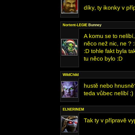
díky, ty ikonky v př
Nortent-LEGIE
Bunney
A komu se to nelíbí,
něco než nic, ne ?
:D tohle fakt byla t
tu něco bylo :D
WildChild
hustě nebo hnusně?
teda vůbec nelíbí :)
ELNERINEM
Tak ty v přípravě v