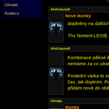
Uživatel
AFoS.HackeR
Redakce
Nové ikonky
doplněny na dalších
Thx Nortent-LEGIE
AFoS.HackeR
Kombinace pěkné ik
nemáme za co utrati
Poslední várka to 
čas, tak doplním. P
přidám nové do ob
G3orgig
Ikonka