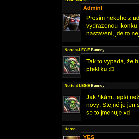
ELNERINEM
Admin!
Prosim nekoho z a
vydrazenou ikonku 
nastaveni, jde to nej
Nortent-LEGIE
Bunney
Tak to vypadá, že b
překliku :D
Nortent-LEGIE
Bunney
Jak říkám, lepší ne
nový. Stejně je jen
se to jmenuje xd
Heroo
YES