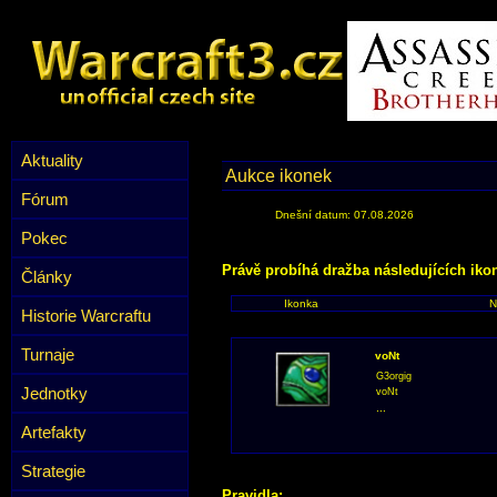
Aktuality
Aukce ikonek
Fórum
Dnešní datum: 07.08.2026
Pokec
Právě probíhá dražba následujících iko
Články
Ikonka
N
Historie Warcraftu
Turnaje
voNt
G3orgig
Jednotky
voNt
...
Artefakty
Strategie
Pravidla: