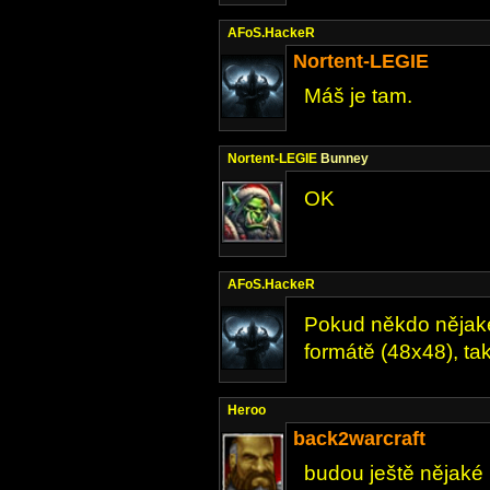
AFoS.HackeR
Nortent-LEGIE
Máš je tam.
Nortent-LEGIE
Bunney
OK
AFoS.HackeR
Pokud někdo nějaké
formátě (48x48), ta
Heroo
back2warcraft
budou ještě nějaké