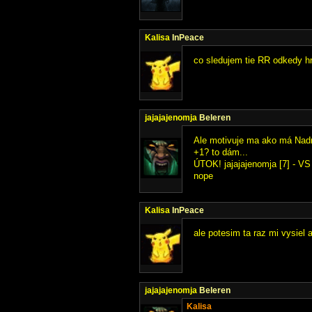
Kalisa
InPeace
co sledujem tie RR odkedy hr
jajajajenomja
Beleren
Ale motivuje ma ako má Nad
+1? to dám...
ÚTOK! jajajajenomja [7] - VS 
nope
Kalisa
InPeace
ale potesim ta raz mi vysiel a
jajajajenomja
Beleren
Kalisa