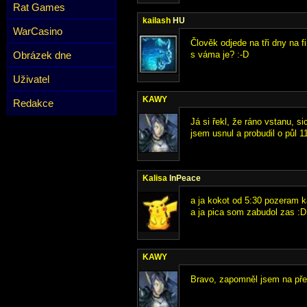
Rat Games
kailash
HU
WarCasino
Člověk odjede na tři dny na f
Obrázek dne
s váma je? :-D
Uživatel
KAWY
Redakce
Já si řekl, že ráno vstanu, si
jsem usnul a probudil o půl 11
Kalisa
InPeace
a ja kokot od 5:30 pozeram 
a ja pica som zabudol zas :D
KAWY
Bravo, zapomněl jsem na přes