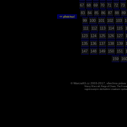
67
68
69
70
71
72
73
83
84
85
86
87
88
89
99
100
101
102
103
1
111
112
113
114
115
123
124
125
126
127
135
136
137
138
139
147
148
149
150
151
159
16
© Warcraft3.cz 2003-2017, všechna práv
Názvy Warcraft, Reign of Chaos, The Frozen
registrovanými obchodními znaekami spoleen