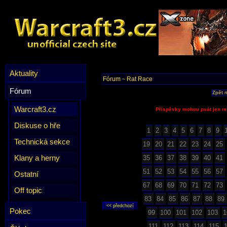
Aktuality
Fórum
Rat Race
~
Fórum
Zpět 
Warcraft3.cz
Příspěvky mohou psát jen re
Diskuse o hře
1
2
3
4
5
6
7
8
9
Technická sekce
19
20
21
22
23
24
25
Klany a herny
35
36
37
38
39
40
41
51
52
53
54
55
56
57
Ostatní
67
68
69
70
71
72
73
Off topic
83
84
85
86
87
88
89
Pokec
99
100
101
102
103
1
111
112
113
114
115