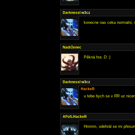
DarknessI
w3cz
konecne nas ceka normalni, s
Nadrženec
Pěkná hra :D :)
DarknessI
w3cz
HackeR
u tebe bych se v RR uz nicem
AFoS.HackeR
Hmmm, odehrál se mi přesun 