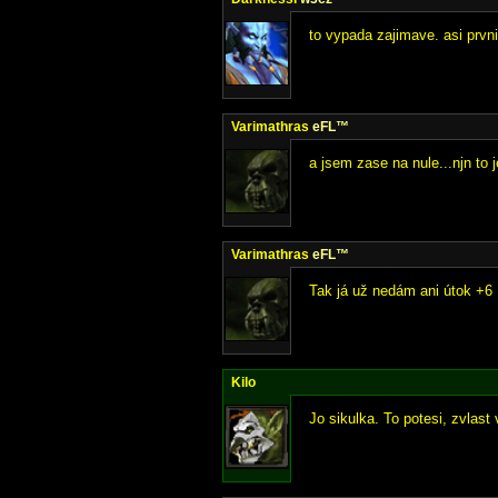
to vypada zajimave. asi prvn
Varimathras
eFL™
a jsem zase na nule...njn to 
Varimathras
eFL™
Tak já už nedám ani útok +6 
Kilo
Jo sikulka. To potesi, zvlast