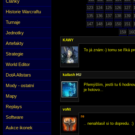
Články
123
124
125
126
127
Historie Warcraftu
135
136
137
138
139
Turnaje
147
148
149
150
151
159
16
Jednotky
KAWY
Artefakty
To já znám:-) tomu se říká 
Strategie
World Editor
DotA Allstars
kailash
HU
Přemýšlím, jestli tu 6 hodino
Mody - ostatní
je hotovo...
Mapy
Replays
voNt
re
Software
.. nenahlasil si to dopredu. :)
Aukce ikonek