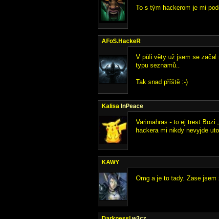
To s tým hackerom je mi po
AFoS.HackeR
V půli věty už jsem se začal
typu seznamů..
Tak snad příště :-)
Kalisa
InPeace
Varimahras - to ej trest Bozi
hackera mi nikdy nevyjde ut
KAWY
Omg a je to tady. Zase jse
DarknessI
w3cz