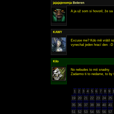
jajajajenomja
Beleren
A ja už som si hovoril, že s
KAWY
Excuse me? Kdo mě vrátil na 
vynechal jeden hrací den :-D
Kilo
No nebudes to mit snadny.
Zadarmo ti to nedame, to by 
1
2
3
4
5
6
7
8
9
19
20
21
22
23
24
25
35
36
37
38
39
40
41
51
52
53
54
55
56
57