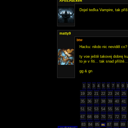
AFoS.HackeR
Dojel teďka Vampire, tak příšt
matty9
btw
Hacku: nikdo nic neviděl co?
ty voe ještě takovej dobrej ku
to je v řiti... tak snad příště...
gg & gn
1
2
3
4
5
6
7
8
9
19
20
21
22
23
24
25
35
36
37
38
39
40
41
51
52
53
54
55
56
57
67
68
69
70
71
72
73
83
84
85
87
88
89
86