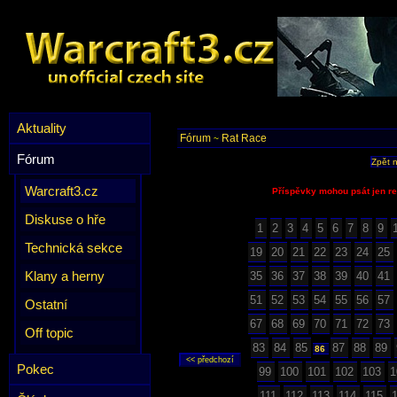
Aktuality
Fórum
Rat Race
~
Fórum
Zpět 
Warcraft3.cz
Příspěvky mohou psát jen re
Diskuse o hře
1
2
3
4
5
6
7
8
9
Technická sekce
19
20
21
22
23
24
25
Klany a herny
35
36
37
38
39
40
41
51
52
53
54
55
56
57
Ostatní
67
68
69
70
71
72
73
Off topic
83
84
85
87
88
89
86
Pokec
99
100
101
102
103
1
111
112
113
114
115