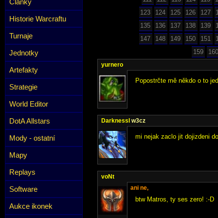
Články
123
124
125
126
127
Historie Warcraftu
135
136
137
138
139
Turnaje
147
148
149
150
151
159
16
Jednotky
yurnero
Artefakty
Popostrčte mě někdo o to jed
Strategie
World Editor
DotA Allstars
DarknessI
w3cz
mi nejak zaclo jit dojizdeni 
Mody - ostatní
Mapy
Replays
voNt
ani ne,
Software
btw Matros, ty ses zero! :-D
Aukce ikonek