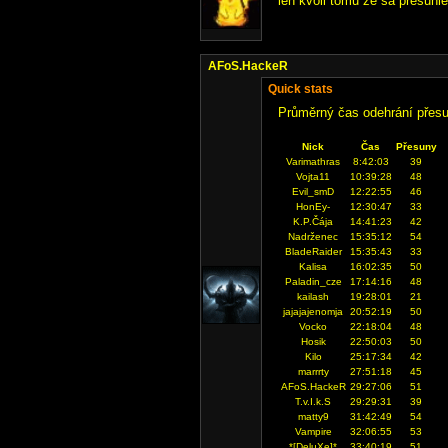
len kvoli tomu ze sa presuni
AFoS.HackeR
Quick stats
Průměrný čas odehrání přes
Nick
Čas
Přesuny
Varimathras
8:42:03
39
Vojta11
10:39:28
48
Evil_smD
12:22:55
46
HonEy-
12:30:47
33
K.P.Čája
14:41:23
42
Nadrženec
15:35:12
54
BladeRaider
15:35:43
33
Kalisa
16:02:35
50
Paladin_cze
17:14:16
48
kailash
19:28:01
21
jajajajenomja
20:52:19
50
Vocko
22:18:04
48
Hosik
22:50:03
50
Kilo
25:17:34
42
marrrty
27:51:18
45
AFoS.HackeR
29:27:06
51
T.v.I.k.S
29:29:31
39
matty9
31:42:49
54
Vampire
32:06:55
53
*[DeluXe]*
33:40:19
51