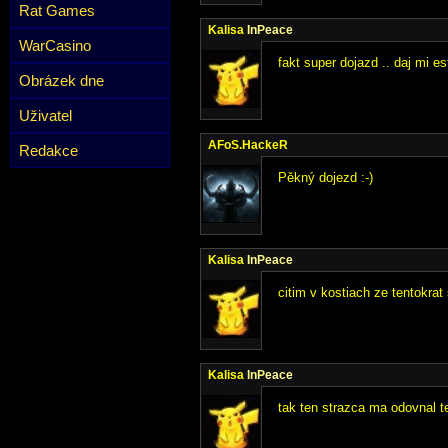
Rat Games
Kalisa
InPeace
WarCasino
fakt super dojazd .. daj mi es
Obrázek dne
Uživatel
AFoS.HackeR
Redakce
Pěkný dojezd :-)
Kalisa
InPeace
citim v kostiach ze tentokrat
Kalisa
InPeace
tak ten strazca ma odovnal t