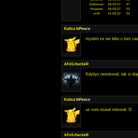
DarknessI
34:45:07
47
Yeaaaah
36:09:37
53
voNt
41:00:02
54
Kalisa
InPeace
myslim ze nie lebo o tom cas
AFoS.HackeR
Kdybys neriskoval, tak si doje
Kalisa
InPeace
uz som musel riskovat :D
AFoS.HackeR