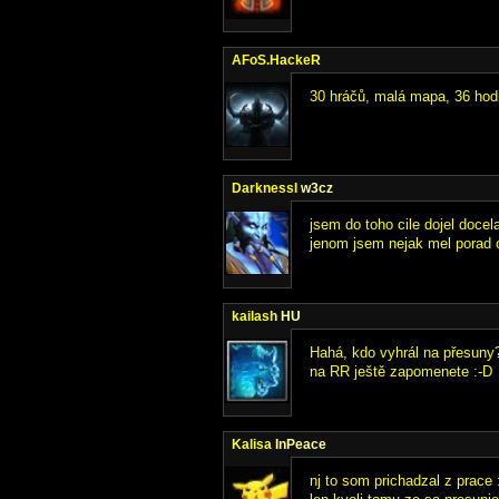
AFoS.HackeR
30 hráčů, malá mapa, 36 hodi
DarknessI
w3cz
jsem do toho cile dojel docela
jenom jsem nejak mel porad 
kailash
HU
Hahá, kdo vyhrál na přesuny
na RR ještě zapomenete :-D
Kalisa
InPeace
nj to som prichadzal z prace