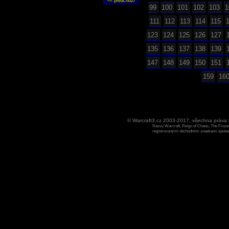
99
100
101
102
103
1
111
112
113
114
115
123
124
125
126
127
135
136
137
138
139
147
148
149
150
151
159
16
© Warcraft3.cz 2003-2017, všechna práv
Názvy Warcraft, Reign of Chaos, The Frozen
registrovanými obchodními znaekami spoleen