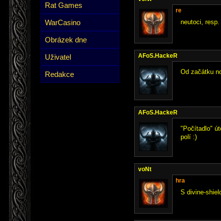
Rat Games
re
WarCasino
neutoci, resp.
Obrázek dne
AFoS.HackeR
Uživatel
Od začátku no
Redakce
AFoS.HackeR
"Počítadlo" út
polí :)
voNt
hra
S divine-shiel