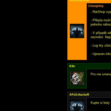
AFoS.HackeR
Changelog
- RatShop vypn
- Přibyla mož
jednoho náhod
- V případě o
nezmění. Nepl
- Log hry zůs
- Upraven inf
Kilo
Pro me smenar
AFoS.HackeR
Kupte si boty