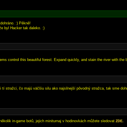
 dohráno. :) Pěkně!
e byl Hacker tak daleko. :)
ems control this beautiful forest. Expand quickly, and stain the river with the 
 tí stražci, čo majú väčšiu silu ako najsilnejší pôvodný stražca, tak sme dohr
 několik in-game botů, jejich miniturnaj v hodinovkách můžete sledovat
ZDE.