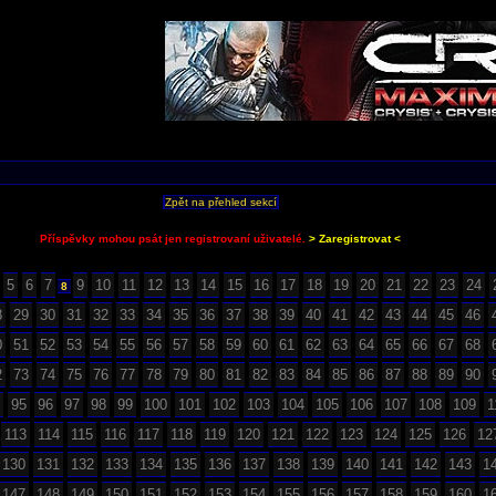
Zpět na přehled sekcí
Příspěvky mohou psát jen registrovaní uživatelé.
> Zaregistrovat <
5
6
7
9
10
11
12
13
14
15
16
17
18
19
20
21
22
23
24
8
8
29
30
31
32
33
34
35
36
37
38
39
40
41
42
43
44
45
46
0
51
52
53
54
55
56
57
58
59
60
61
62
63
64
65
66
67
68
2
73
74
75
76
77
78
79
80
81
82
83
84
85
86
87
88
89
90
95
96
97
98
99
100
101
102
103
104
105
106
107
108
109
1
113
114
115
116
117
118
119
120
121
122
123
124
125
126
12
130
131
132
133
134
135
136
137
138
139
140
141
142
143
1
147
148
149
150
151
152
153
154
155
156
157
158
159
160
1