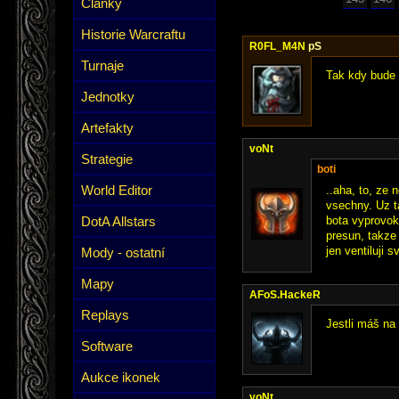
Články
Historie Warcraftu
R0FL_M4N
pS
Turnaje
Tak kdy bude 
Jednotky
Artefakty
voNt
Strategie
boti
World Editor
..aha, to, ze 
vsechny. Uz t
DotA Allstars
bota vyprovoku
presun, takze 
jen ventiluji s
Mody - ostatní
Mapy
AFoS.HackeR
Replays
Jestli máš na
Software
Aukce ikonek
voNt