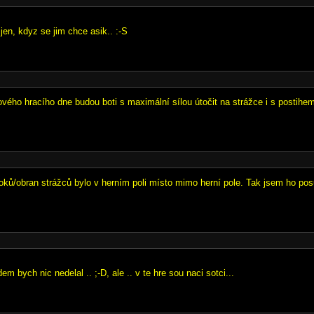
 jen, kdyz se jim chce asik.. :-S
vého hracího dne budou boti s maximální sílou útočit na strážce i s postihe
oků/obran strážců bylo v herním poli místo mimo herní pole. Tak jsem ho posu
dem bych nic nedelal .. ;-D, ale .. v te hre sou naci sotci...