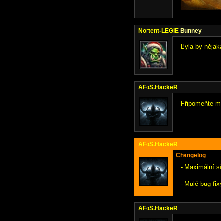
Nortent-LEGIE
Bunney
Byla by nějak
AFoS.HackeR
Připomeňte mi,
AFoS.HackeR
Changelog
- Maximální sí
- Malé bug fix
AFoS.HackeR