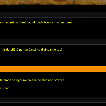
á znázorněná příručka, jak vede trasa v molten core?
 ať do příště nerfnu šanci na divine shield. :)
la hráče se nyní rovná síle nejslabšího strážce.
y u botů.