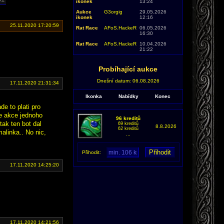
ikonek
13:24
Aukce
G3orgig
29.05.2026
ikonek
12:16
25.11.2020 17:20:59
Rat Race
AFoS.HackeR
06.05.2026
16:30
Rat Race
AFoS.HackeR
10.04.2026
21:22
Probíhající aukce
Dnešní datum: 06.08.2026
17.11.2020 21:31:34
Ikonka
Nabídky
Konec
de to plati pro
ze akce jednoho
96 kreditů
tak ten bot dal
69 kreditů
8.8.2026
62 kreditů
alinka.. No nic,
...
Přihodit:
17.11.2020 14:25:20
17.11.2020 14:21:56