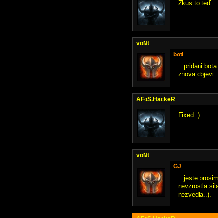
Zkus to teď.
voNt
boti
.. pridani bot
znova objevi .
AFoS.HackeR
Fixed :)
voNt
GJ
.. jeste pros
nevzrostla sil
nezvedla..).