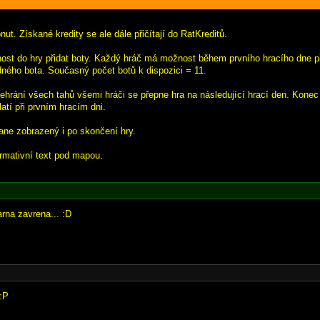
ut. Získané kredity se ale dále přičítají do RatKreditů.
nost do hry přidat boty. Každý hráč má možnost během prvního hracího dne př
ného bota. Současný počet botů k dispozici = 11.
dehrání všech tahů všemi hráči se přepne hra na následující hrací den. Konec
atí při prvním hracím dni.
tane zobrazený i po skončení hry.
ormativní text pod mapou.
na zavrena... :D
 :P