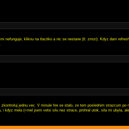
a mi nefunguje, kliknu na tlacitko a nic se nestane (tl. zmizi). Kdyz dam refres
.
im zkontroluj jednu vec. V minule hre se stalo, ze tem poslednim strazcum p
a, i kdyz mela (=mel jsem vetsi silu nez strace, prohral utok, sila mi ubyla, al