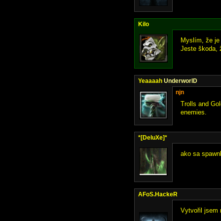
Kilo
Myslím, že je
Jeste škoda, ž
Yeaaaah
UnderworlD
njn
Trolls and Gol
enemies.
*[DeluXe]*
ako sa spawnli
AFoS.HackeR
Vytvořil jsem