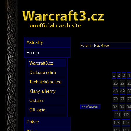
Aktuality
Fórum
Rat Race
~
Fórum
Warcraft3.cz
Diskuse o hře
1
2
3
4
Technická sekce
26
27
2
Klany a herny
48
49
5
70
71
7
Ostatní
92
93
94
Off topic
111
112
Pokec
128
129
145
146