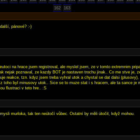
162
163
další, pánové? :-)
neutoci na hrace jsem registroval, ale myslel jsem, ze v tomto extremnim pripa
ak nejak poznaval, ze kazdy BOT je nastaven trochu jinak.. Co me stve je, 
je reakce, tzn. kdyz jsem treba vyhral utok a chystal se dat dalsi (plusovy), 
z toho byl minusovy utok.. Sice se to muze stat i s hracem, ale ta sance je m
vou flustraci v teto hre.. :S
 mysli murloka, tak ten neútočí vůbec. Ostatní by měli útočit, když mohou.