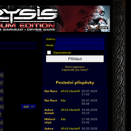
Jméno:
Heslo:
Zapamatovat
Přihlásit
Nová registrace
Zapomněli jste heslo?
25
Poslední příspěvky
47
69
Rat Race
AFoS.HackeR
20.07.2026
17:43
91
Rat Race
Kilo
20.07.2026
08:49
10
Aukce
AFoS.HackeR
24.06.2026
ikonek
16:15
7
Hlášení
Kilo
17.06.2026
44
chyb
23:42
Aukce
AFoS.HackeR
30.05.2026
61