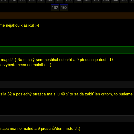
162
163
me nějakou klasiku! :-)
í mapu? :) Na minulý sem nestihal odehrát a 9 přesunu je dost. :D
do vyberte neco normálního. :)
sila 32 a posledný stražca ma silu 49 :( to sa dá zabiť len critom, to budeme
mapa než normálně a 9 přesunů/den místo 3 :)