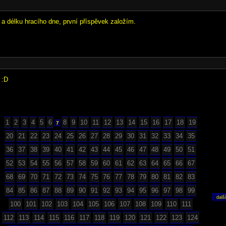
a délku hracího dne, první příspěvek založím.
 :D
1
2
3
4
5
6
8
9
10
11
12
13
14
15
16
17
18
19
7
20
21
22
23
24
25
26
27
28
29
30
31
32
33
34
35
36
37
38
39
40
41
42
43
44
45
46
47
48
49
50
51
52
53
54
55
56
57
58
59
60
61
62
63
64
65
66
67
68
69
70
71
72
73
74
75
76
77
78
79
80
81
82
83
84
85
86
87
88
89
90
91
92
93
94
95
96
97
98
99
100
101
102
103
104
105
106
107
108
109
110
111
112
113
114
115
116
117
118
119
120
121
122
123
124