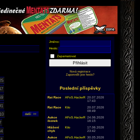
Jméno:
Heslo:
Zapamatovat
Přihlásit
Nová registrace
Zapomněli jste heslo?
25
Poslední příspěvky
47
69
Rat Race
AFoS.HackeR
20.07.2026
17:43
91
Rat Race
Kilo
20.07.2026
08:49
10
Aukce
AFoS.HackeR
24.06.2026
ikonek
16:15
7
Hlášení
Kilo
17.06.2026
44
chyb
23:42
Aukce
AFoS.HackeR
30.05.2026
61