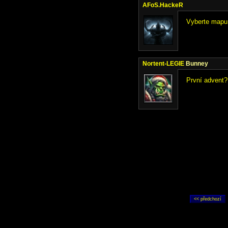
AFoS.HackeR
Vyberte mapu 
Nortent-LEGIE
Bunney
První advent?