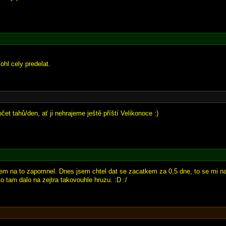
ohl cely predelat.
čet tahů/den, ať ji nehrajeme ještě příští Velikonoce :)
em na to zapomnel. Dnes jsem chtel dat se zacatkem za 0,5 dne, to se mi n
o tam dalo na zejtra takovouhle hruzu. :D :/