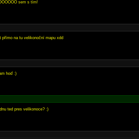
OOOO sem s tím!
t přímo na tu velikonoční mapu xdd
am hoď :)
dnu ted pres velikonoce? :)