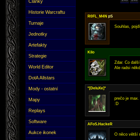
Články
Historie Warcraftu
R0FL_M4N
pS
Turnaje
Souhlas, pojď
Jednotky
Artefakty
Kilo
Strategie
Zdar. Co dalš
World Editor
Ale radsi něk
DotA Allstars
Mody - ostatní
*[DeluXe]*
prečo je max. 
Mapy
:D
Replays
Software
AFoS.HackeR
Aukce ikonek
O něco větší 