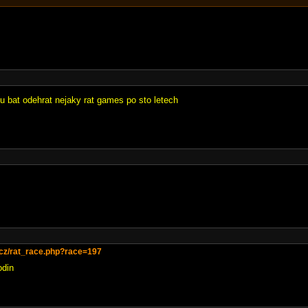
u bat odehrat nejaky rat games po sto letech
3.cz/rat_race.php?race=197
odin