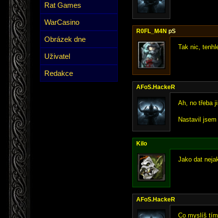
Rat Games
WarCasino
R0FL_M4N
pS
Obrázek dne
Tak nic, tenhl
Uživatel
Redakce
AFoS.HackeR
Ah, no třeba ji
Nastavil jsem
Kilo
Jako dat nejak
AFoS.HackeR
Co myslíš tím