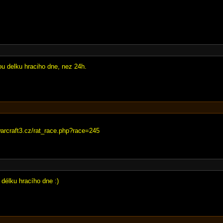
nou delku hraciho dne, nez 24h.
warcraft3.cz/rat_race.php?race=245
délku hracího dne :)