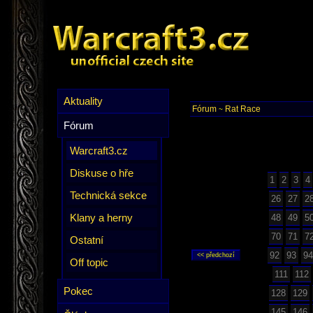
Aktuality
Fórum
Rat Race
~
Fórum
Warcraft3.cz
Diskuse o hře
1
2
3
4
Technická sekce
26
27
2
Klany a herny
48
49
5
70
71
7
Ostatní
92
93
94
Off topic
111
112
Pokec
128
129
145
146