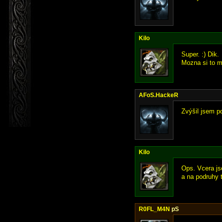
Kilo
Super. :) Dik.
Mozna si to m
AFoS.HackeR
Zvýšil jsem po
Kilo
Ops. Vcera js
a na podruhy t
R0FL_M4N
pS