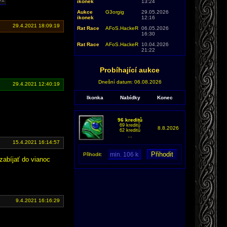
ikonek
13:24
Aukce
G3orgig
29.05.2026
ikonek
12:16
29.4.2021 18:09:19
Rat Race
AFoS.HackeR
06.05.2026
16:30
Rat Race
AFoS.HackeR
10.04.2026
21:22
Probíhající aukce
Dnešní datum: 06.08.2026
29.4.2021 12:40:19
Ikonka
Nabídky
Konec
96 kreditů
69 kreditů
8.8.2026
62 kreditů
...
15.4.2021 16:14:57
Přihodit:
 zabíjať do vianoc
9.4.2021 16:16:29