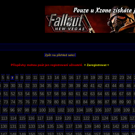
Zpět na přehled sekcí
Příspěvky mohou psát jen registrovaní uživatelé.
> Zaregistrovat <
5
6
8
9
10
11
12
13
14
15
16
17
18
19
20
21
22
23
24
7
8
29
30
31
32
33
34
35
36
37
38
39
40
41
42
43
44
45
46
0
51
52
53
54
55
56
57
58
59
60
61
62
63
64
65
66
67
68
2
73
74
75
76
77
78
79
80
81
82
83
84
85
86
87
88
89
90
95
96
97
98
99
100
101
102
103
104
105
106
107
108
109
1
113
114
115
116
117
118
119
120
121
122
123
124
125
126
12
130
131
132
133
134
135
136
137
138
139
140
141
142
143
1
147
148
149
150
151
152
153
154
155
156
157
158
159
160
1