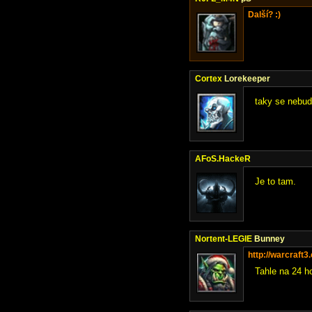
Další? :)
Cortex
Lorekeeper
taky se nebud
AFoS.HackeR
Je to tam.
Nortent-LEGIE
Bunney
http://warcraft
Tahle na 24 h