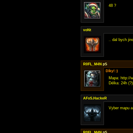
48 ?
voNt
.. dal bych ji
R0FL_M4N
pS
Díky! :)
Mapa: http://
Délka: 24h (?)
AFoS.HackeR
Vyber mapu a 
R0FL_M4N
pS