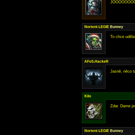
JOOOOOOOOO
Nortent-LEGIE
Bunney
To chce uděla
AFoS.HackeR
Jasně, něco t
Kilo
Zdar. Dame je
Nortent-LEGIE
Bunney