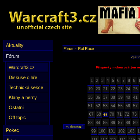
Aktuality
Fórum
Rat Race
~
Fórum
Zpět 
Warcraft3.cz
Příspěvky mohou psát jen re
Diskuse o hře
1
2
3
4
5
6
7
8
9
Technická sekce
19
20
21
22
23
24
25
Klany a herny
35
36
37
38
39
40
41
51
52
53
54
55
56
57
Ostatní
67
68
70
71
72
73
69
Off topic
83
84
85
86
87
88
89
Pokec
99
100
101
102
103
1
111
112
113
114
115