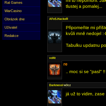
mi to nepomohl. Jak
Rat Games
tlustej a pomalej...
WarCasino
Obrázek dne
AFoS.HackeR
Připomeňte mi příšt
Uživatel
kvůli mně nedojel :
Redakce
Tabulku updatnu po
voNt
re
.. moc si se "pasl" !
DarknessI
w3cz
já už to vidim, zase