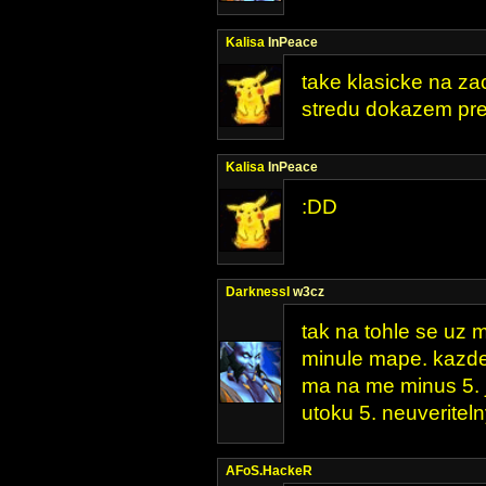
Kalisa
InPeace
take klasicke na zac
stredu dokazem pre
Kalisa
InPeace
:DD
DarknessI
w3cz
tak na tohle se uz m
minule mape. kazde
ma na me minus 5. 
utoku 5. neuveritelny
AFoS.HackeR