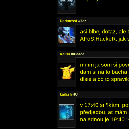
DarknessI
w3cz
asi blbej dotaz, ale 
AFoS.HackeR, jak s
Kalisa
InPeace
mmm ja som si pove
dam si na to bacha 
dlsie a co to spravilo
kailash
HU
v 17:40 si říkám, p
předjedou, ať mám 
najednou je 19:40 :