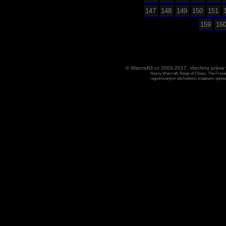
147
148
149
150
151
159
16
© Warcraft3.cz 2003-2017, všechna práv
Názvy Warcraft, Reign of Chaos, The Frozen
registrovanými obchodními znaekami spoleen