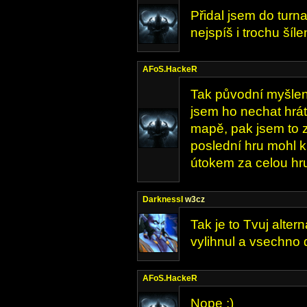
Přidal jsem do turn
nejspíš i trochu šílen
AFoS.HackeR
Tak původní myšlen
jsem ho nechat hrát
mapě, pak jsem to za
poslední hru mohl k
útokem za celou hru
DarknessI
w3cz
Tak je to Tvuj altern
vylihnul a vsechno d
AFoS.HackeR
Nope :)