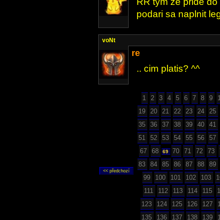
RR tym ze pride do 
podari sa naplnit le
voNt
re
.. cim platis? ^^
1
2
3
4
5
6
7
8
9
19
20
21
22
23
24
25
35
36
37
38
39
40
41
51
52
53
54
55
56
57
67
68
70
71
72
73
69
83
84
85
86
87
88
89
99
100
101
102
103
1
111
112
113
114
115
123
124
125
126
127
135
136
137
138
139