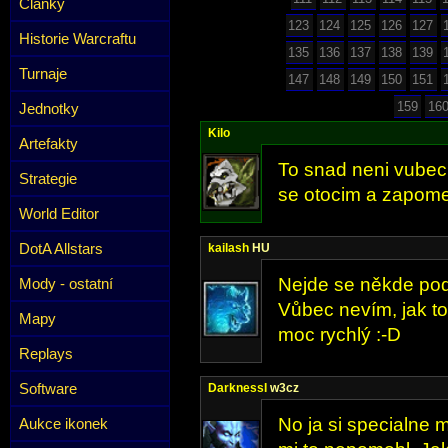
Články
123
124
125
126
127
Historie Warcraftu
135
136
137
138
139
Turnaje
147
148
149
150
151
159
16
Jednotky
Kilo
Artefakty
To snad neni vubec
Strategie
se otocim a zapom
World Editor
DotA Allstars
kailash
HU
Nejde se někde pod
Mody - ostatní
Vůbec nevím, jak to 
Mapy
moc rychlý :-D
Replays
Software
DarknessI
w3cz
No ja si specialne m
Aukce ikonek