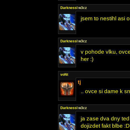
DarknessI
w3cz
jsem to nestihl asi o
DarknessI
w3cz
v pohode vlku, ovce
her :)
voNt
tj
.. ovce si dame k sn
DarknessI
w3cz
ja zase dva dny ted
dojizdet fakt blbe :D