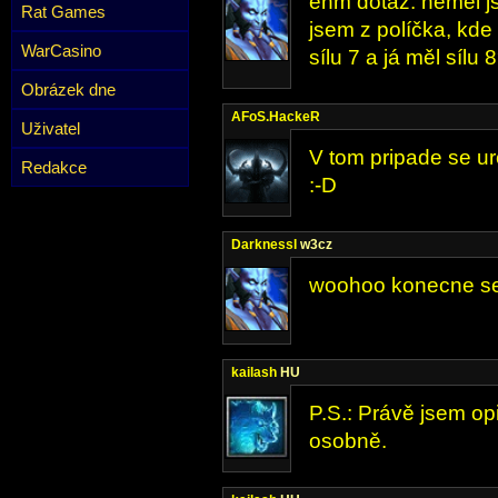
ehm dotaz. neměl j
Rat Games
jsem z políčka, kde
WarCasino
sílu 7 a já měl sílu 
Obrázek dne
AFoS.HackeR
Uživatel
V tom pripade se ur
Redakce
:-D
DarknessI
w3cz
woohoo konecne se
kailash
HU
P.S.: Právě jsem op
osobně.