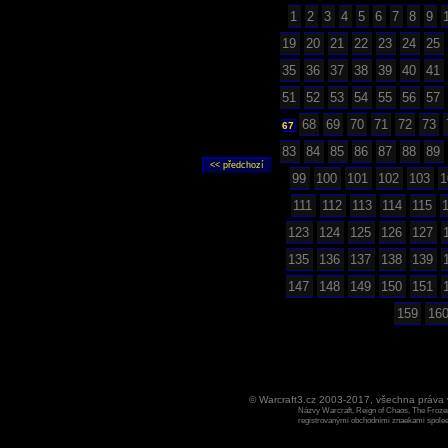
1
2
3
4
5
6
7
8
9
19
20
21
22
23
24
25
35
36
37
38
39
40
41
51
52
53
54
55
56
57
68
69
70
71
72
73
67
83
84
85
86
87
88
89
99
100
101
102
103
1
111
112
113
114
115
123
124
125
126
127
135
136
137
138
139
147
148
149
150
151
159
16
© Warcraft3.cz 2003-2017, všechna práv
Názvy Warcraft, Reign of Chaos, The Frozen
registrovanými obchodními znaekami spoleen