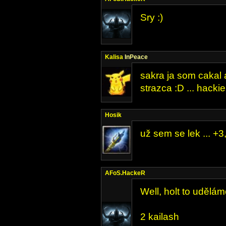
Sry :)
Kalisa
InPeace
sakra ja som cakal
strazca :D ... hacki
Hosik
už sem se lek ... +3
AFoS.HackeR
Well, holt to udělá
2 kailash