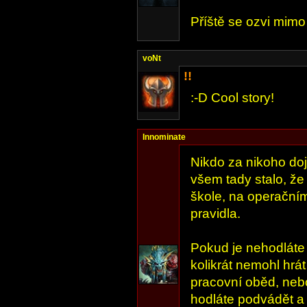
Příště se ozvi mimo
voNt
!!
:-D Cool story!
Innominate
Nikdo za nikoho doj
všem tady stalo, že 
škole, na operačním
pravidla.
Pokud je nehodláte 
kolikrát nemohl hrát
pracovní oběd, neb
hodláte podvádět a h