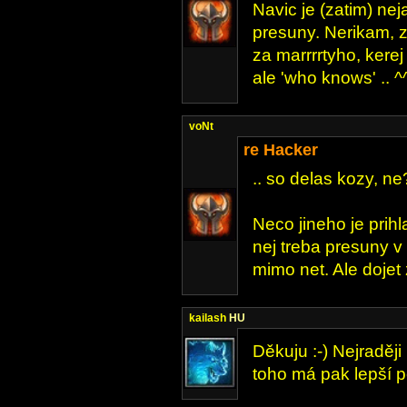
Navic je (zatim) nej
presuny. Nerikam, z
za marrrrtyho, kerej
ale 'who knows' .. ^
voNt
re Hacker
.. so delas kozy, ne
Neco jineho je prihl
nej treba presuny v
mimo net. Ale dojet z
kailash
HU
Děkuju :-) Nejraději
toho má pak lepší po