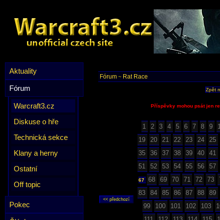
Aktuality
Fórum
Rat Race
~
Fórum
Zpět 
Warcraft3.cz
Příspěvky mohou psát jen re
Diskuse o hře
1
2
3
4
5
6
7
8
9
Technická sekce
19
20
21
22
23
24
25
Klany a herny
35
36
37
38
39
40
41
51
52
53
54
55
56
57
Ostatní
68
69
70
71
72
73
67
Off topic
83
84
85
86
87
88
89
Pokec
99
100
101
102
103
1
111
112
113
114
115