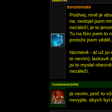
kailash
HU
Innominate
Podívej, mně je abs
ne, nedojel jsem m
nezáleží, je to jeno
Tu na fóru jsem to 
protože jsem věděl, 
Nicméně - ať už jsi 
to nevím), laskavě 
jsi to myslel obecn
nezáleží.
Compmaster[nXh]
já nevím, proč to vů
nevyjde, abych byl 