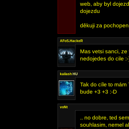
web, aby byl dojezd
dojezdu
děkuji za pochopen
AFoS.HackeR
Mas vetsi sanci, ze 
nedojedes do cile :-
kailash
HU
Tak do cíle to mám 
bude +3 +3 :-D
voNt
.. no dobre, ted sem
souhlasim, nemel aby