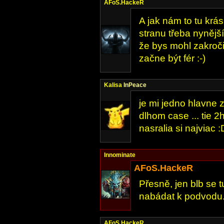
AFoS.HackeR
A jak nám to tu krá
stranu třeba nynějš
že bys mohl zakroči
začne být fér :-)
Kalisa
InPeace
je mi jedno hlavne 
dlhom case ... tie 
nasralia si najviac :
Innominate
AFoS.HackeR
Přesně, jen blb se 
nabádat k podvodu. 
AFoS.HackeR