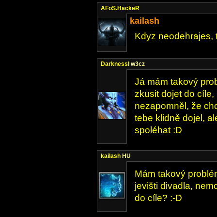
AFoS.HackeR
kailash
Kdyz neodehrajes, t
DarknessI
w3cz
Já mám takový prob
zkusit dojet do cíl
nezapomněl, že chc
tebe klidně dojel, a
spoléhat :D
kailash
HU
Mám takový problém,
jevišti divadla, ne
do cíle? :-D