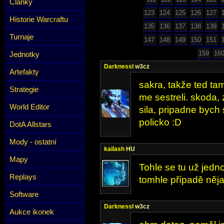
Články
123
124
125
126
127
Historie Warcraftu
135
136
137
138
139
Turnaje
147
148
149
150
151
159
16
Jednotky
DarknessI
w3cz
Artefakty
sakra, takže ted ta
Strategie
me sestreli. skoda,
World Editor
sila, pripadne bych 
policko :D
DotA Allstars
Mody - ostatní
kailash
HU
Mapy
Tohle se tu už jedno
Replays
tomhle případě nějak
Software
DarknessI
w3cz
Aukce ikonek