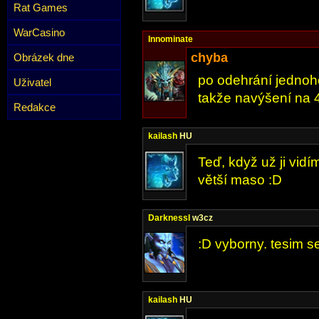
Rat Games
WarCasino
Innominate
chyba
Obrázek dne
po odehrání jednoho
Uživatel
takže navýšení na 
Redakce
kailash
HU
Teď, když už ji vidí
větší maso :D
DarknessI
w3cz
:D vyborny. tesim se
kailash
HU