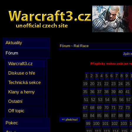
Aktuality
Fórum
Rat Race
~
Fórum
Zpět 
Warcraft3.cz
Příspěvky mohou psát jen re
Diskuse o hře
1
2
3
4
5
6
7
8
9
Technická sekce
19
20
21
22
23
24
25
Klany a herny
35
36
37
38
39
40
41
51
52
53
54
55
56
57
Ostatní
67
68
69
70
71
72
73
Off topic
83
84
85
86
87
88
89
Pokec
99
100
101
102
103
1
111
112
113
114
115