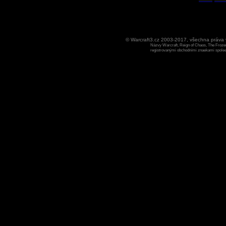
© Warcraft3.cz 2003-2017, všechna práv
Názvy Warcraft, Reign of Chaos, The Frozen
registrovanými obchodními znaekami spoleen