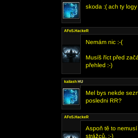
skoda :( ach ty logy 
AFoS.HackeR
Nemám nic :-(
Musíš říct před zač
přehled :-)
kailash
HU
Mel bys nekde sez
posledni RR?
AFoS.HackeR
Aspoň tě to nemusí 
strážců. :-)