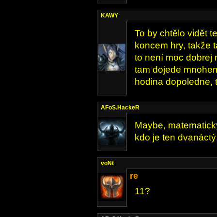
KAWY
To by chtělo vidět t
koncem hry, takže t
to není moc dobrej 
tam dojede mnohem 
hodina dopoledne, t
AFoS.HackeR
Maybe, matematicky 
kdo je ten dvanáctý,
voNt
re
11?