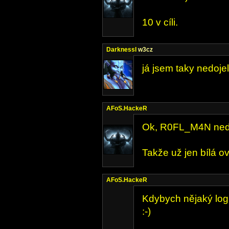
10 v cíli.
DarknessI
w3cz
já jsem taky nedojel
AFoS.HackeR
Ok, R0FL_M4N nedo
Takže už jen bílá ov
AFoS.HackeR
Kdybych nějaký log 
:-)