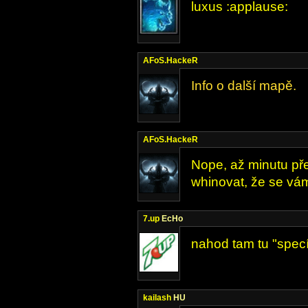
luxus :applause:
AFoS.HackeR
Info o další mapě.
AFoS.HackeR
Nope, až minutu př
whinovat, že se vám
7.up
EcHo
nahod tam tu "specí
kailash
HU