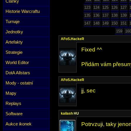
Články
123
124
125
126
127
Historie Warcraftu
135
136
137
138
139
Turnaje
147
148
149
150
151
159
16
Jednotky
AFoS.HackeR
Artefakty
Fixed ^^
Strategie
World Editor
Přidám vám přesun
DotA Allstars
AFoS.HackeR
Mody - ostatní
jj, sec
Mapy
Replays
Software
kailash
HU
Potrvzuji, taky jeno
Aukce ikonek