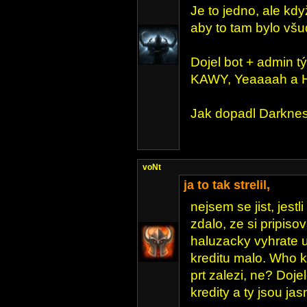
Je to jedno, ale kdy
aby to tam bylo všu
Dojel bot + admin t
KAWY, Yeaaaah a Ho
Jak dopadl Darkne
voNt
ja to tak strelil,
nejsem se jist, jest
zdalo, ze si pripiso
haluzacky vyhrate u
kreditu malo. Who k
prt zalezi, ne? Dojelo
kredity a ty jsou jas