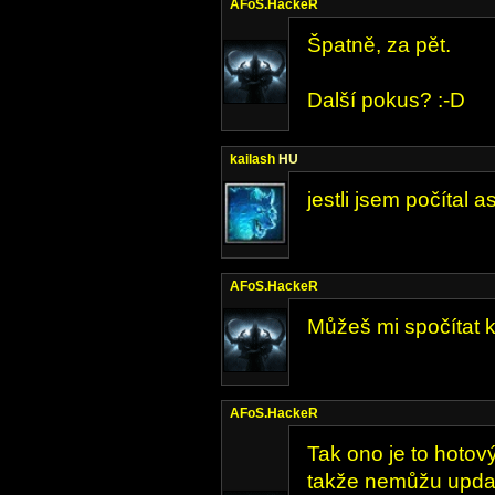
AFoS.HackeR
Špatně, za pět.
Další pokus? :-D
kailash
HU
jestli jsem počítal 
AFoS.HackeR
Můžeš mi spočítat kol
AFoS.HackeR
Tak ono je to hotový
takže nemůžu updat