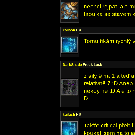
nechci rejpat, ale m
tabulka se stavem k
kailash
HU
Tomu říkám rychlý v
DarkShade
Freak Luck
z síly 9 na 1 a teď
relativně 7 :D Aneb
někdy ne :D Ale to 
D
kailash
HU
Takže critical přebi
koukal jsem na to ja