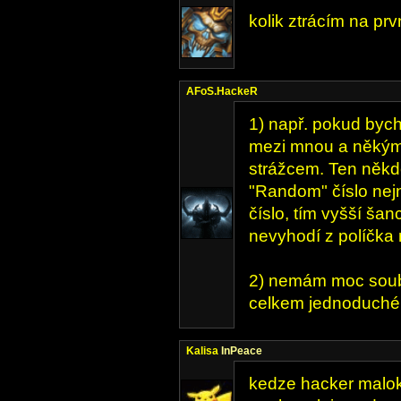
kolik ztrácím na pr
AFoS.HackeR
1) např. pokud bych
mezi mnou a někým z 
strážcem. Ten někdo
"Random" číslo nej
číslo, tím vyšší ša
nevyhodí z políčka 
2) nemám moc soubo
celkem jednoduché 
Kalisa
InPeace
kedze hacker maloke