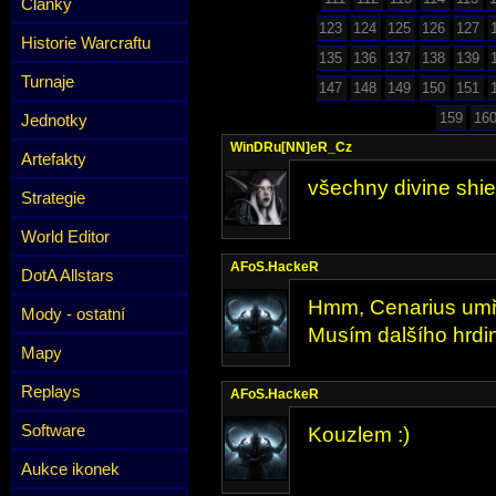
Články
123
124
125
126
127
Historie Warcraftu
135
136
137
138
139
Turnaje
147
148
149
150
151
159
16
Jednotky
WinDRu[NN]eR_Cz
Artefakty
všechny divine shiel
Strategie
World Editor
AFoS.HackeR
DotA Allstars
Hmm, Cenarius umře
Mody - ostatní
Musím dalšího hrdin
Mapy
Replays
AFoS.HackeR
Software
Kouzlem :)
Aukce ikonek