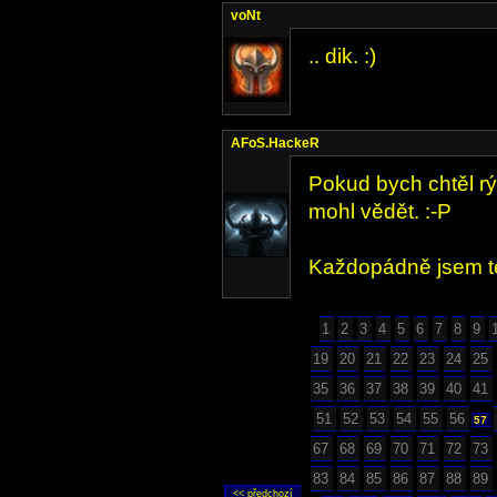
voNt
.. dik. :)
AFoS.HackeR
Pokud bych chtěl rý
mohl vědět. :-P
Každopádně jsem te
1
2
3
4
5
6
7
8
9
19
20
21
22
23
24
25
35
36
37
38
39
40
41
51
52
53
54
55
56
57
67
68
69
70
71
72
73
83
84
85
86
87
88
89