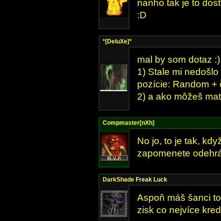
nanho tak je to do
:D
*[DeluXe]*
mal by som dotaz :)
1) Stale mi nedošlo
pozície: Random + 
2) a ako môžeš mať
Compmaster[nXh]
No jo, to je tak, k
zapomenete odehrát
DarkShade
Freak Luck
Aspoň máš šanci to 
zisk co nejvíce kred