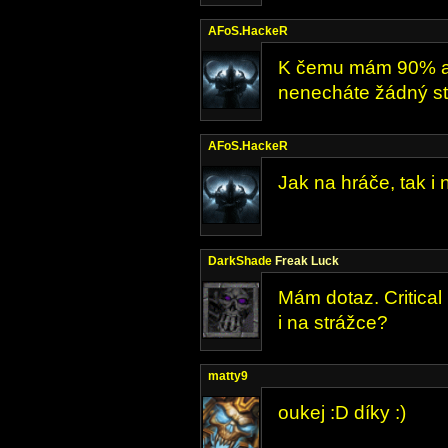
AFoS.HackeR
K čemu mám 90% a n
nenecháte žádný st
AFoS.HackeR
Jak na hráče, tak i 
DarkShade
Freak Luck
Mám dotaz. Critical
i na strážce?
matty9
oukej :D díky :)