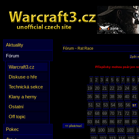
Aktuality
Fórum
Rat Race
~
Fórum
Zpět 
Warcraft3.cz
Příspěvky mohou psát jen re
Diskuse o hře
1
2
3
4
5
6
7
8
9
Technická sekce
19
20
21
22
23
24
25
Klany a herny
35
36
37
38
39
40
41
51
52
53
54
55
56
57
Ostatní
67
68
69
70
71
72
73
Off topic
83
84
85
86
87
88
89
Pokec
99
100
101
102
103
1
111
112
113
114
115