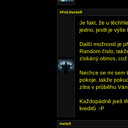
AFoS.HackeR
Je fakt, že u těchhle
jedno, jestli je vý
Další možností je př
Random číslo, takže
získáný obnos, což 
Nechce se mi sem t
pokoje, takže pokud
zítra v průběhu Ván
Každopádně jseš tře
kreditů :-P
matty9