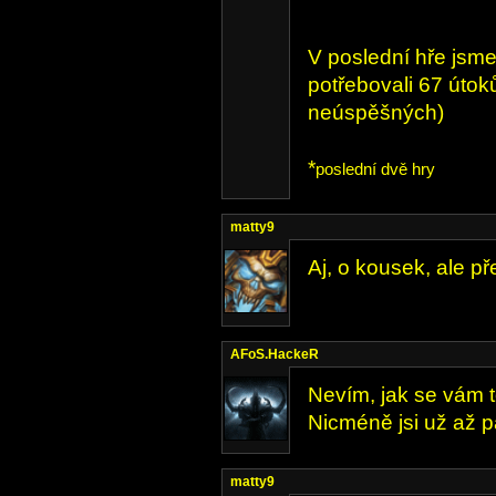
V poslední hře jsm
potřebovali 67 útok
neúspěšných)
*
poslední dvě hry
matty9
Aj, o kousek, ale př
AFoS.HackeR
Nevím, jak se vám t
Nicméně jsi už až p
matty9