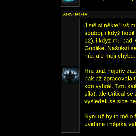
AFoS.HackeR
Jistě si někteří všim
souboj, i když hodi
12), i když mu padl
Godlike. Naštěstí 
hře, ale mojí chybu.
Hra totiž nejdřív za
pak až zpracovala Cr
kdo vyhrál. Tzn. kai
síla), ale Critical 
výsledek se sice ne
Nyní už by to mělo
uvidíme i nějaká vel