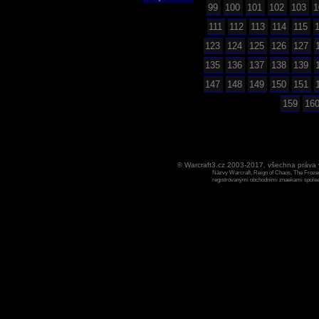
99
100
101
102
103
1
111
112
113
114
115
123
124
125
126
127
135
136
137
138
139
147
148
149
150
151
159
16
© Warcraft3.cz 2003-2017, všechna práv
Názvy Warcraft, Reign of Chaos, The Frozen
registrovanými obchodními znaekami spoleen