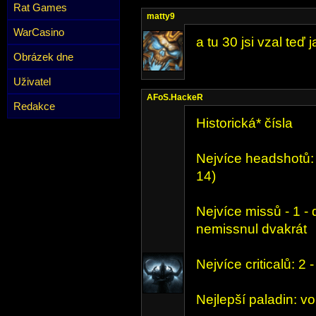
Rat Games
matty9
WarCasino
a tu 30 jsi vzal teď
Obrázek dne
Uživatel
AFoS.HackeR
Redakce
Historická* čísla
Nejvíce headshotů: 
14)
Nejvíce missů - 1 -
nemissnul dvakrát
Nejvíce criticalů: 2 
Nejlepší paladin: vo