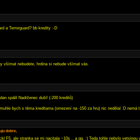
d a Terrorguard? bb kredity :-D
ny všímat nebudete, hrdina si nebude všímat vás.
dan spálil Nadrženec duši! (-200 kreditů)
omuhle bych s těma kreditama (omezení na -150 za hru) nic nedělal :D nemá ta
uju dobre,
ckl F5, ale stranka se mi nacitala ~10s .. a gg. :) Teda tohle nebylo vetsinou 