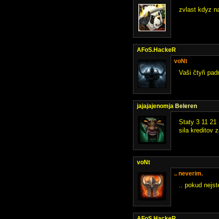
zvlast kdyz na
AFoS.HackeR
voNt
Vaši čtyři pad
jajajajenomja
Beleren
Staty 3 11 21 
sila kreditov 
voNt
.. neverim.
.. pokud nejste
AFoS.HackeR