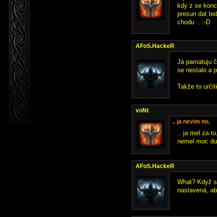
kdy z se konci
presun dat ted
chodu .. :-D
AFoS.HackeR
Já pamatuju č
se nestalo a p
Takže to určit
voNt
.. ja nevim no,
.. ja mel za t
nemel moc duv
AFoS.HackeR
What? Když st
nastavená, ab