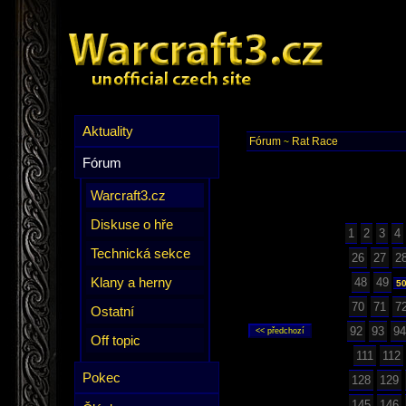
Aktuality
Fórum
Rat Race
~
Fórum
Warcraft3.cz
Diskuse o hře
1
2
3
4
Technická sekce
26
27
2
Klany a herny
48
49
5
70
71
7
Ostatní
92
93
94
Off topic
111
112
Pokec
128
129
145
146