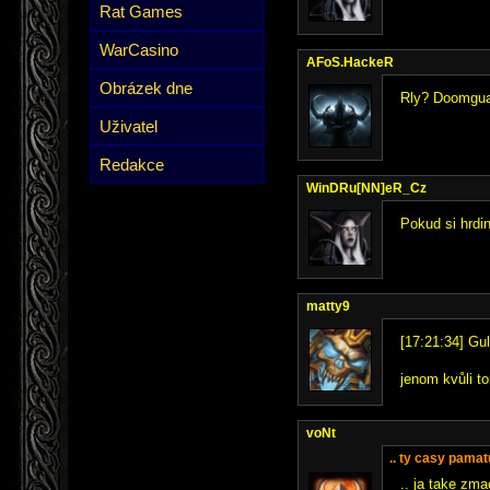
Rat Games
WarCasino
AFoS.HackeR
Obrázek dne
Rly? Doomguar
Uživatel
Redakce
WinDRu[NN]eR_Cz
Pokud si hrdi
matty9
[17:21:34] Gul
jenom kvůli t
voNt
.. ty casy pamat
.. ja take zma