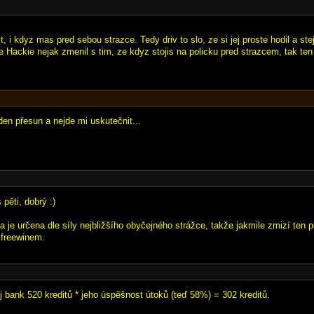
jit, i kdyz mas pred sebou strazce. Tedy driv to slo, ze si jej proste hodil a s
e Hackie nejak zmenil s tim, ze kdyz stojis na policku pred strazcem, tak ten
en přesun a nejde mi uskutečnit...
pěti, dobrý :)
a je určena dle síly nejbližšího obyčejného strážce, takže jakmile zmizí ten p
 freewinem.
 bank 520 kreditů * jeho úspěšnost útoků (teď 58%) = 302 kreditů.