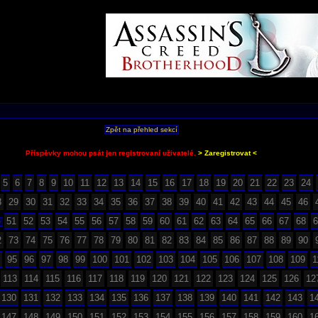
Zpět na přehled sekcí
Příspěvky mohou psát jen registrovaní uživatelé.
> Zaregistrovat <
5
6
7
8
9
10
11
12
13
14
15
16
17
18
19
20
21
22
23
24
8
29
30
31
32
33
34
35
36
37
38
39
40
41
42
43
44
45
46
51
52
53
54
55
56
57
58
59
60
61
62
63
64
65
66
67
68
6
0
2
73
74
75
76
77
78
79
80
81
82
83
84
85
86
87
88
89
90
95
96
97
98
99
100
101
102
103
104
105
106
107
108
109
1
113
114
115
116
117
118
119
120
121
122
123
124
125
126
12
130
131
132
133
134
135
136
137
138
139
140
141
142
143
1
147
148
149
150
151
152
153
154
155
156
157
158
159
160
1