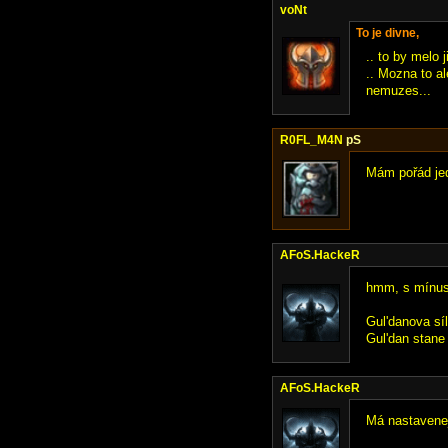
voNt
To je divne,
.. to by melo 
.. Mozna to al
nemuzes...
R0FL_M4N
pS
Mám pořád jed
AFoS.HackeR
hmm, s mínus 
Gul'danova síl
Gul'dan stane
AFoS.HackeR
Má nastavenej