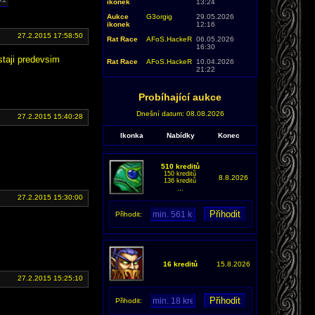
ikonek
13:24
Aukce
G3orgig
29.05.2026
ikonek
12:16
27.2.2015 17:58:50
Rat Race
AFoS.HackeR
06.05.2026
16:30
estaji predevsim
Rat Race
AFoS.HackeR
10.04.2026
21:22
Probíhající aukce
Dnešní datum: 08.08.2026
27.2.2015 15:40:28
Ikonka
Nabídky
Konec
510 kreditů
150 kreditů
8.8.2026
136 kreditů
...
27.2.2015 15:30:00
Přihodit:
16 kreditů
15.8.2026
27.2.2015 15:25:10
Přihodit: