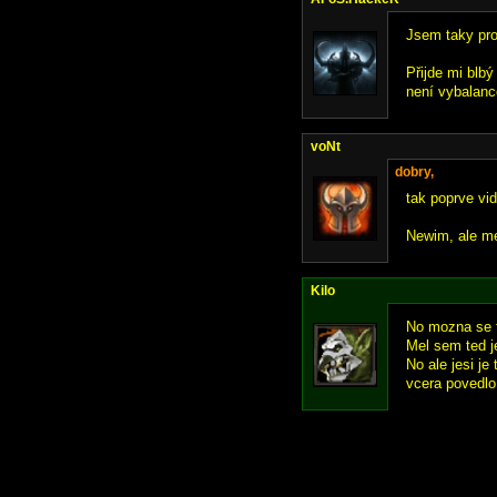
Jsem taky prot
Přijde mi blbý
není vybalanc
voNt
dobry,
tak poprve vid
Newim, ale men
Kilo
No mozna se t
Mel sem ted je
No ale jesi je
vcera povedlo