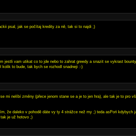
kii psal, jak se počítaj kredity za ně, tak si to najdi ;)
m jestli vam utikat co to jde nebo to zahrat greedy a snazit se vykrast bount
kolik to bude, tak bych se rozhodl snadneji :-)
 se mi nelíbí změny (přece jenom stane se a je to jen hra), ale tak je to pro v
lím, že daleko v pohodě dáte vy ty 4 strážce než my ;) teda asPoń kdybych j
tak je už hotovo ;)