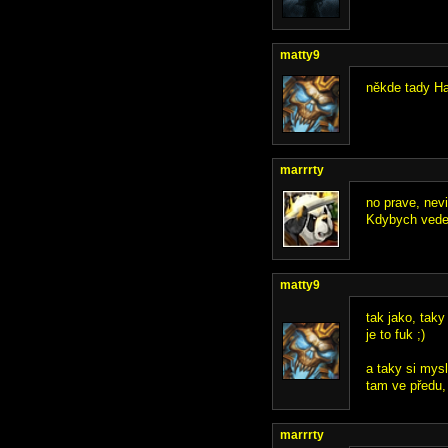
matty9
někde tady Hac
marrrty
no prave, nevi
Kdybych vedel 
matty9
tak jako, taky
je to fuk ;)
a taky si mys
tam ve předu, 
marrrty