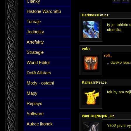
Články
Historie Warcraftu
DarknessI
w3cz
Turnaje
ty jo. tohleto
utocnika.
Jednotky
Artefakty
voNt
Strategie
rofl ..
World Editor
.. daleko leps
DotA Allstars
Mody - ostatní
Kalisa
InPeace
tak by am zaj
Mapy
Replays
Software
WinDRu[NN]eR_Cz
Aukce ikonek
YES! první vy