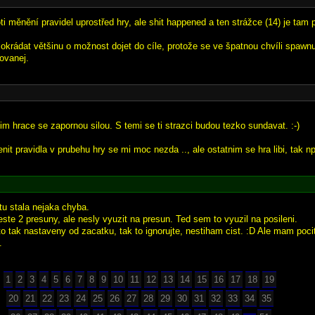
i měnění pravidel uprostřed hry, ale shit happened a ten strážce (14) je tam 
 okrádat většinu o možnost dojet do cíle, protože se ve špatnou chvíli spawnul
ovanej.
im hrace se zapornou silou. S temi se ti strazci budou tezko sundavat. :-)
it pravidla v prubehu hry se mi moc nezda .., ale ostatnim se hra libi, tak np
u stala nejaka chyba.
ste 2 presuny, ale nesly vyuzit na presun. Ted sem to vyuzil na posileni.
 to tak nastaveny od zacatku, tak to ignorujte, nestiham cist. :D Ale mam poci
.
1
2
3
4
5
6
7
8
9
10
11
12
13
14
15
16
17
18
19
20
21
22
23
24
25
26
27
28
29
30
31
32
33
34
35