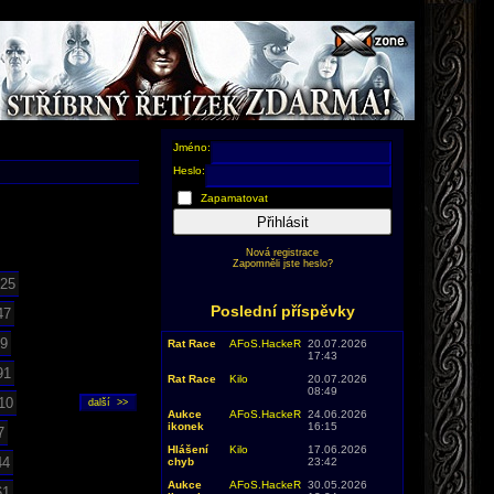
Jméno:
Heslo:
Zapamatovat
Přihlásit
Nová registrace
Zapomněli jste heslo?
25
Poslední příspěvky
47
9
Rat Race
AFoS.HackeR
20.07.2026
17:43
91
Rat Race
Kilo
20.07.2026
08:49
10
Aukce
AFoS.HackeR
24.06.2026
ikonek
16:15
7
Hlášení
Kilo
17.06.2026
44
chyb
23:42
Aukce
AFoS.HackeR
30.05.2026
61