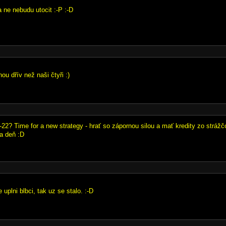
 ne nebudu utocit :-P :-D
nou dřív než naši čtyři :)
-22? Time for a new strategy - hrať so zápornou silou a mať kredity zo strážč
za deň :D
 uplni blbci, tak uz se stalo. :-D