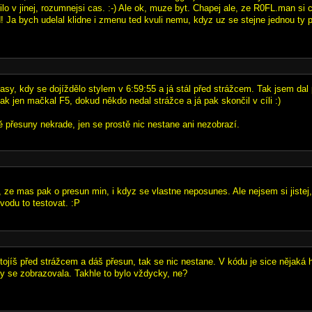
lo v jinej, rozumnejsi cas. :-) Ale ok, muze byt. Chapej ale, ze R0FL.man si 
! Ja bych udelal klidne i zmenu ted kvuli nemu, kdyz uz se stejne jednou ty p
asy, kdy se dojíždělo stylem v 6:59:55 a já stál před strážcem. Tak jsem dal 
ak jen mačkal F5, dokud někdo nedal strážce a já pak skončil v cíli :)
ě přesuny nekrade, jen se prostě nic nestane ani nezobrazí.
o, ze mas pak o presun min, i kdyz se vlastne neposunes. Ale nejsem si jistej
odu to testovat. :P
ojíš před strážcem a dáš přesun, tak se nic nestane. V kódu je sice nějaká h
y se zobrazovala. Takhle to bylo vždycky, ne?