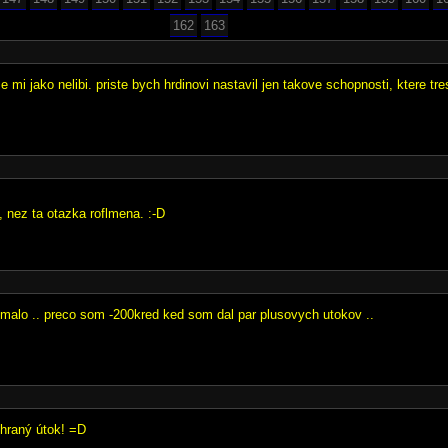
162
163
 se mi jako nelibi. priste bych hrdinovi nastavil jen takove schopnosti, ktere tr
i, nez ta otazka roflmena. :-D
imalo .. preco som -200kred ked som dal par plusovych utokov ..
hraný útok! =D