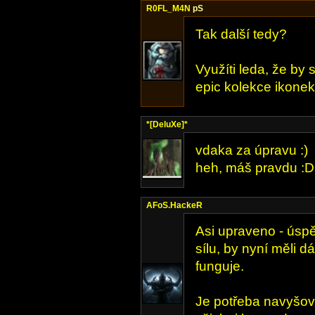
R0FL_M4N
pS
Tak další tedy?
Využíti leda, že by
epic kolekce ikonek.
*[DeluXe]*
vdaka za úpravu :)
heh, máš pravdu :D ni
AFoS.HackeR
Asi upraveno - úspě
sílu, by nyní měli dá
funguje.
Je potřeba navyšova