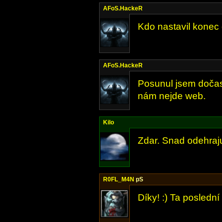
AFoS.HackeR
Kdo nastavil konec d
AFoS.HackeR
Posunul jsem dočas
nám nejde web.
Kilo
Zdar. Snad odehraju
R0FL_M4N
pS
Díky! :) Ta poslední