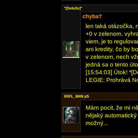
*[DeluXe]*
chyba?
len taká otázočka, 
+0 v zelenom, vyhral
viem, je to regulova
ani kredity, čo by b
v zelenom, nech vž
jedná sa o tento úto
[15:54:03] Útok! *[De
LEGIE: Prohrává No
R0FL_M4N
pS
Mám pocit, že mi ně
nějaký automatický 
možný...