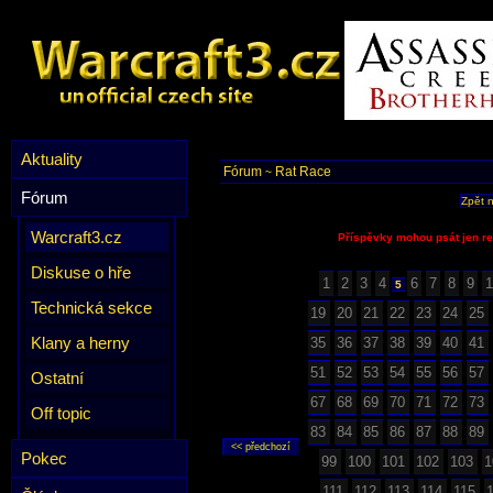
Aktuality
Fórum
Rat Race
~
Fórum
Zpět 
Warcraft3.cz
Příspěvky mohou psát jen re
Diskuse o hře
1
2
3
4
6
7
8
9
1
5
Technická sekce
19
20
21
22
23
24
25
Klany a herny
35
36
37
38
39
40
41
51
52
53
54
55
56
57
Ostatní
67
68
69
70
71
72
73
Off topic
83
84
85
86
87
88
89
Pokec
99
100
101
102
103
1
111
112
113
114
115