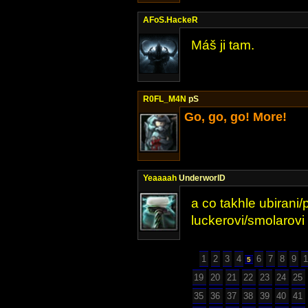
AFoS.HackeR
Máš ji tam.
R0FL_M4N
pS
Go, go, go! More!
Yeaaaah
UnderworlD
a co takhle ubirani/
luckerovi/smolarovi 
1
2
3
4
6
7
8
9
1
5
19
20
21
22
23
24
25
35
36
37
38
39
40
41