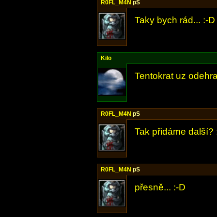
R0FL_M4N
pS
Taky bych rád... :-D
Kilo
Tentokrat uz odehra
R0FL_M4N
pS
Tak přidáme další? :
R0FL_M4N
pS
přesně... :-D