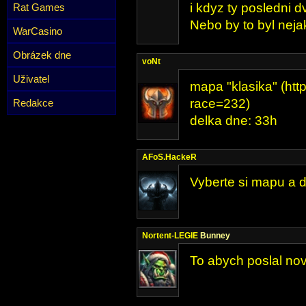
i kdyz ty posledni 
Rat Games
Nebo by to byl neja
WarCasino
Obrázek dne
voNt
Uživatel
mapa "klasika" (http
race=232)
Redakce
delka dne: 33h
AFoS.HackeR
Vyberte si mapu a d
Nortent-LEGIE
Bunney
To abych poslal no