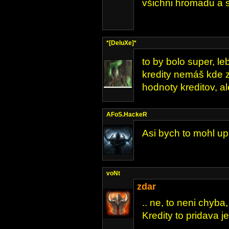
všichni hromadu a st
*[DeluXe]*
to by bolo super, le
kredity nemáš kde z
hodnoty kreditov, al
AFoS.HackeR
Asi bych to mohl up
voNt
zdar
.. ne, to neni chyba
Kredity to pridava je