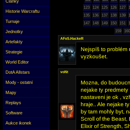
Články
123
124
125
126
127
Historie Warcraftu
135
136
137
138
139
Turnaje
147
148
149
150
151
159
16
Jednotky
AFoS.HackeR
Artefakty
Nejspíš to problém 
Strategie
vyzkoušet.
World Editor
DotA Allstars
voNt
Mozna, do budoucna
Mody - ostatní
nejake ty predmety 
Mapy
nastaveni je ok , vz
Replays
hraje.. Ale nejake 
by tam mohly byt, na
Software
Scroll of the Beast, 
Aukce ikonek
Elixir of Strength,