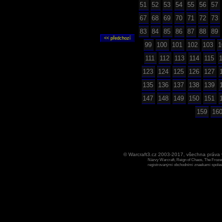
51
52
53
54
55
56
57
67
68
69
70
71
72
73
83
84
85
86
87
88
89
99
100
101
102
103
1
111
112
113
114
115
123
124
125
126
127
135
136
137
138
139
147
148
149
150
151
159
16
© Warcraft3.cz 2003-2017, všechna práv
Názvy Warcraft, Reign of Chaos, The Frozen
registrovanými obchodními znaekami spoleen