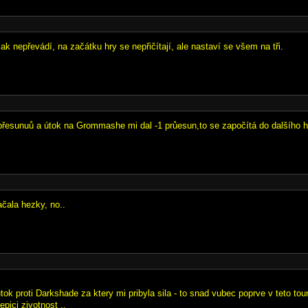
ak nepřevádí, na začátku hry se nepřičítají, ale nastaví se všem na tři.
esunuů a útok na Grommashe mi dal -1 průesun,to se započítá do dalšího h
začala hezky, no..
utok proti Darkshade za ktery mi pribyla sila - to snad vubec poprve v teto tou
epici zivotnost ..