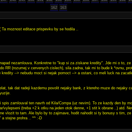
162
163
-( Ta moznost editace prispevku by se hodila ..
 napad nezamlouva. Konkretne to "kup si za ziskane kredity". Jde mi o to, ze
t do RR (rozumej v cervenych cislech), sila zadna, tak mi to bude k *ovnu, pr
 kredity --> nebudu moct si nejak pomoct --> a ostani, co meli luck na zacat
lat, tak dat radeji kazdemu povolit nejaky bank, z ktereho muze do nejaky ca
yuzije.
i spis zamlouval ten navrh od Kila/Compa (uz nevim). To ze kazdy den by moh
ar/vylepseni (treba +2 k otku na jeden otok denne, +1 stit k obrane ..) atd. Ne
e vlozit to tam. Ale bylo by to zajimave, hodit nahodit si ty bonusy s tim, z
 a stejne prohra .. ^^ :-D