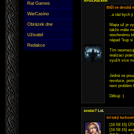
AFoS.HackeR
Rat Games
Blíží se desátá 
WarCasino
..a rád bych j
Obrázek dne
Mapa už je vy
takže máte mo
Uživatel
otevřenému té
nápad "kup si 
Redakce
Tím neomezuji
realizaci pra
využít více m
Jedná se pouz
revoluce, pro
není problém h
Děkuji :)
avatar7
LoL
tvl taký luckso
[16:59:15] Ú
[16:59:15] ava