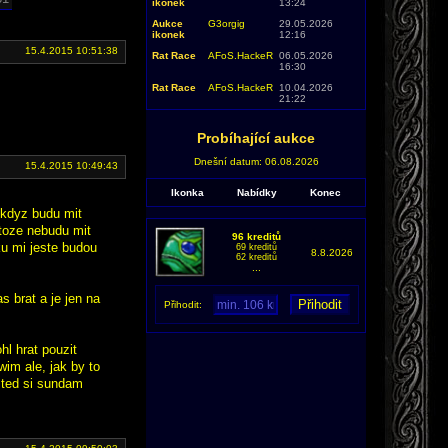
ikonek
13:24
Aukce
G3orgig
29.05.2026
ikonek
12:16
15.4.2015 10:51:38
Rat Race
AFoS.HackeR
06.05.2026
16:30
Rat Race
AFoS.HackeR
10.04.2026
21:22
Probíhající aukce
Dnešní datum: 06.08.2026
15.4.2015 10:49:43
Ikonka
Nabídky
Konec
 kdyz budu mit
otoze nebudu mit
96 kreditů
ku mi jeste budou
69 kreditů
8.8.2026
62 kreditů
...
s brat a je jen na
Přihodit:
l hrat pouzit
wim ale, jak by to
e ted si sundam