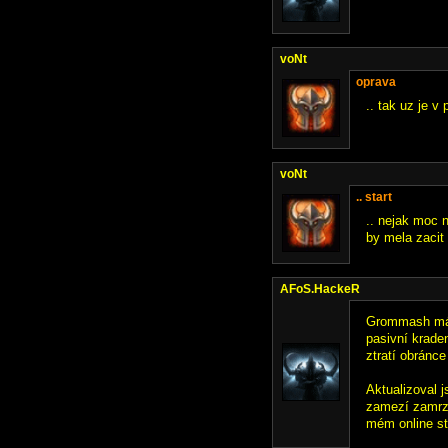
voNt
oprava
.. tak uz je v 
voNt
.. start
.. nejak moc 
by mela zacit 
AFoS.HackeR
Grommash má d
pasivní krade
ztratí obránce
Aktualizoval 
zamezí zamrzn
mém online st