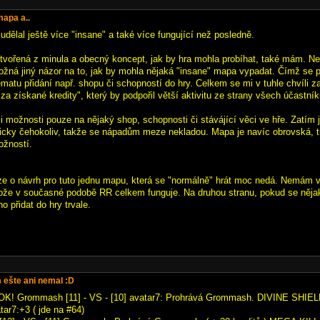
mapa a..
i udělal ještě více "insane" a také více fungující než posledně.
tvořená z minula a obecný koncept, jak by hra mohla probíhat, také mám. Nehr
žná jiný názor na to, jak by mohla nějaká "insane" mapa vypadat. Čímž se 
matu přidání např. shopu či schopností do hry. Celkem se mi v tuhle chvíli 
za získané kredity", který by podpořil větší aktivitu ze strany všech účastník
 možnosti pouze na nějaký shop, schopnosti či stávájící věci ve hře. Zatím j
kticky čehokoliv, takže se nápadům meze nekladou. Mapa je navíc obrovská, 
ožností.
e o návrh pro tuto jednu mapu, která se "normálně" hrát moc nedá. Nemám v
tože v současné podobě RR celkem funguje. Na druhou stranu, pokud se něja
o přidat do hry trvale.
m ešte ani nemal :D
TOK! Grommash [11] - VS - [10] avatar7: Prohrává Grommash. DIVINE SHIEL
tar7:+3 ( jde na #64)