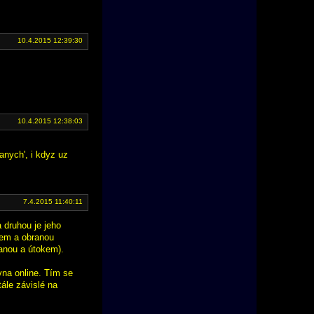
10.4.2015 12:39:30
10.4.2015 12:38:03
anych', i kdyz uz
7.4.2015 11:40:11
 druhou je jeho
kem a obranou
ranou a útokem).
vna online. Tím se
ále závislé na