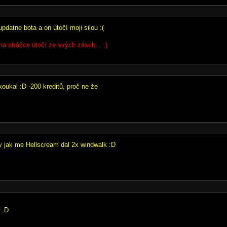
pdatne bota a on útočí moji silou :(
na strážce útočí ze svých zásob... :)
oukal :D -200 kreditů, proč ne že
y jak me Hellscream dal 2x windwalk :D
y :D