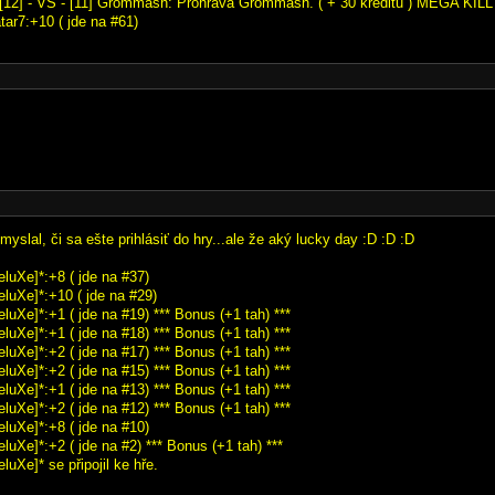
[12] - VS - [11] Grommash: Prohrává Grommash. ( + 30 kreditů ) MEGA KILL
tar7:+10 ( jde na #61)
zmyslal, či sa ešte prihlásiť do hry...ale že aký lucky day :D :D :D
eluXe]*:+8 ( jde na #37)
eluXe]*:+10 ( jde na #29)
eluXe]*:+1 ( jde na #19) *** Bonus (+1 tah) ***
eluXe]*:+1 ( jde na #18) *** Bonus (+1 tah) ***
eluXe]*:+2 ( jde na #17) *** Bonus (+1 tah) ***
eluXe]*:+2 ( jde na #15) *** Bonus (+1 tah) ***
eluXe]*:+1 ( jde na #13) *** Bonus (+1 tah) ***
eluXe]*:+2 ( jde na #12) *** Bonus (+1 tah) ***
eluXe]*:+8 ( jde na #10)
eluXe]*:+2 ( jde na #2) *** Bonus (+1 tah) ***
eluXe]* se připojil ke hře.