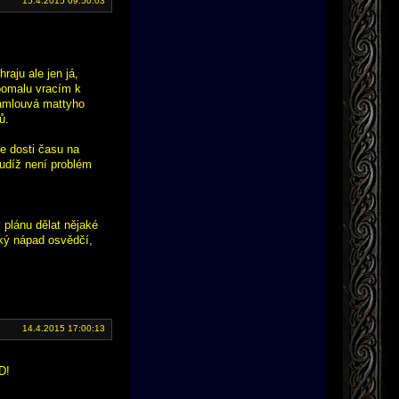
15.4.2015 09:50:03
aju ale jen já,
pomalu vracím k
zamlouvá mattyho
ů.
e dosti času na
tudíž není problém
 plánu dělat nějaké
ký nápad osvědčí,
14.4.2015 17:00:13
D!