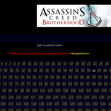
Zpět na přehled sekcí
Příspěvky mohou psát jen registrovaní uživatelé.
> Zaregistrovat <
5
6
7
8
9
10
11
12
13
14
15
16
17
18
19
20
21
22
23
24
8
29
30
31
32
33
34
35
36
37
38
39
40
41
42
43
45
46
4
44
0
51
52
53
54
55
56
57
58
59
60
61
62
63
64
65
66
67
68
2
73
74
75
76
77
78
79
80
81
82
83
84
85
86
87
88
89
90
95
96
97
98
99
100
101
102
103
104
105
106
107
108
109
1
113
114
115
116
117
118
119
120
121
122
123
124
125
126
12
130
131
132
133
134
135
136
137
138
139
140
141
142
143
1
147
148
149
150
151
152
153
154
155
156
157
158
159
160
1