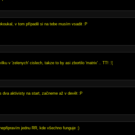
ekoukal, v tom případě si na tebe musím vsadit :P
ilku v 'zelenych' cislech, takze to by asi zbortilo 'matrix' .. TT! :'(
s dva aktivisty na start, začneme až v devět :P
 nepřipravím jednu RR, kde všechno funguje :)