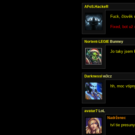
AFoS.HackeR
Fuck, člověk u
Fixed, bot už 
Nortent-LEGIE
Bunney
Jo taky jsem k
DarknessI
w3cz
hh, moc vtipn
avatar7
LoL
Nadrženec
tvl tie presun