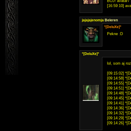
BOJ! avatar7 
[16:59:10] ava
jajajajenomja
Beleren
*[DeluXe]*
Pekne :D
*[DeluXe]*
lol, som aj ro
[09:15:02] *[D
[09:14:58] *[D
[09:14:55] *[D
[09:14:51] *[D
[09:14:48] *[D
[09:14:45] *[D
[09:14:41] *[D
[09:14:36] *[D
[09:14:32] *[D
[09:14:29] *[D
[09:14:26] *[D