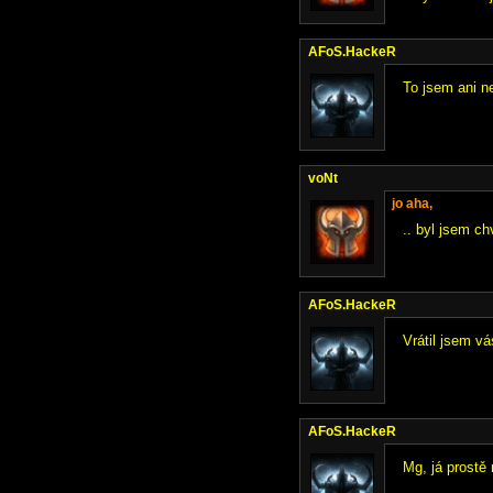
AFoS.HackeR
To jsem ani n
voNt
jo aha,
.. byl jsem chv
AFoS.HackeR
Vrátil jsem vá
AFoS.HackeR
Mg, já prostě