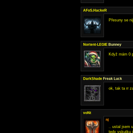
AFoS.HackeR
Přesuny se nij
Nortent-LEGIE
Bunney
Když mám 0 př
DarkShade
Freak Luck
ok, tak ta rr 
voNt
nj
.. ustal jsem 
tedy vskutku j