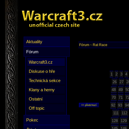
Aktuality
Fórum
Rat Race
~
Fórum
Warcraft3.cz
Diskuse o hře
1
2
3
4
Technická sekce
26
27
2
Klany a herny
48
49
5
70
71
7
Ostatní
92
93
94
Off topic
111
112
Pokec
128
129
145
146