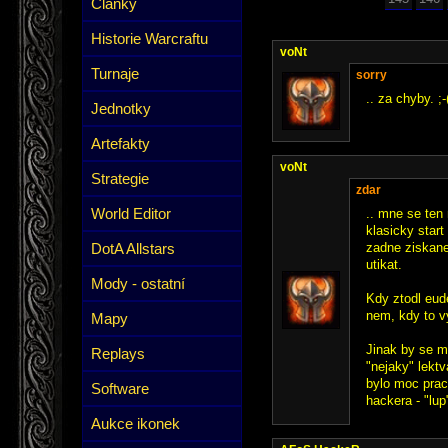
Články
Historie Warcraftu
voNt
Turnaje
sorry
.. za chyby. ;
Jednotky
Artefakty
voNt
Strategie
zdar
World Editor
.. mne se ten
klasicky star
DotA Allstars
zadne ziskane
utikat.
Mody - ostatní
Kdy ztodl eude
nem, kdy to v
Mapy
Jinak by se m
Replays
"nejaky" lektv
bylo moc pracn
Software
hackera - "lup"
Aukce ikonek