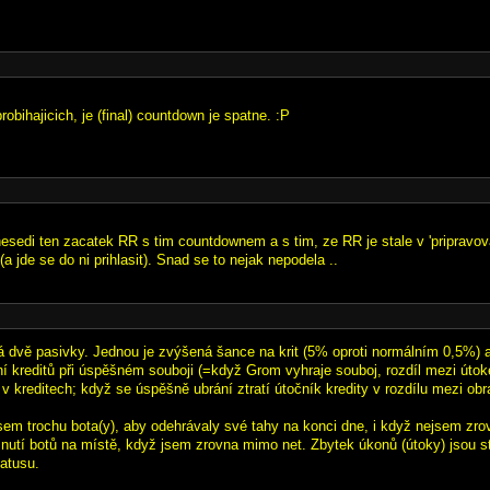
probihajicich, je (final) countdown je spatne. :P
nesedi ten zacatek RR s tim countdownem a s tim, ze RR je stale v 'pripravov
(a jde se do ni prihlasit). Snad se to nejak nepodela ..
vě pasivky. Jednou je zvýšená šance na krit (5% oproti normálním 0,5%) a
ní kreditů při úspěšném souboji (=když Grom vyhraje souboj, rozdíl mezi úto
 v kreditech; když se úspěšně ubrání ztratí útočník kredity v rozdílu mezi ob
jsem trochu bota(y), aby odehrávaly své tahy na konci dne, i když nejsem zro
utí botů na místě, když jsem zrovna mimo net. Zbytek úkonů (útoky) jsou st
atusu.