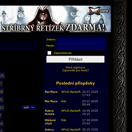
Jméno:
Heslo:
Zapamatovat
Přihlásit
Nová registrace
Zapomněli jste heslo?
25
Poslední příspěvky
7
69
Rat Race
AFoS.HackeR
20.07.2026
17:43
91
Rat Race
Kilo
20.07.2026
08:49
10
Aukce
AFoS.HackeR
24.06.2026
ikonek
16:15
7
Hlášení
Kilo
17.06.2026
44
chyb
23:42
Aukce
AFoS.HackeR
30.05.2026
61