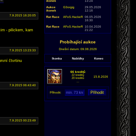
ikonek
13:24
Aukce
G3orgig
29.05.2026
ikonek
12:16
7.9.2015 16:20:05
Rat Race
AFoS.HackeR
06.05.2026
16:30
Rat Race
AFoS.HackeR
10.04.2026
cim - pilickem, kam
21:22
Probíhající aukce
Dnešní datum: 09.08.2026
7.9.2015 13:23:33
Ikonka
Nabídky
Konec
rvní čtvrtinu
66 kreditů
22 kreditů
15.8.2026
20 kreditů
...
7.9.2015 06:43:40
Přihodit:
7.9.2015 00:23:49