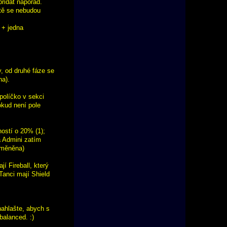
řidat napořád.
itě se nebudou
 + jedna
y, od druhé fáze se
na).
políčko v sekci
okud není pole
ostí o 20% (1);
a Admini zatím
změněna)
 Fireball, který
Tanci mají Shield
nahlašte, abych s
balanced. :)