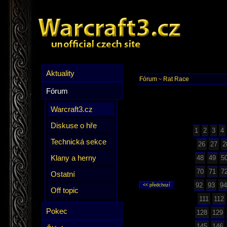
Aktuality
Fórum
Rat Race
~
Fórum
Warcraft3.cz
Diskuse o hře
1
2
3
4
Technická sekce
26
27
2
Klany a herny
48
49
5
70
71
7
Ostatní
92
93
94
Off topic
111
112
Pokec
128
129
145
146