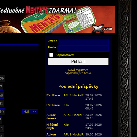
Jméno:
Heslo:
Zapamatovat
Přihlásit
Nová registrace
Zapomněli jste heslo?
25
Poslední příspěvky
7
69
Rat Race
AFoS.HackeR
20.07.2026
17:43
91
Rat Race
Kilo
20.07.2026
08:49
10
Aukce
AFoS.HackeR
24.06.2026
ikonek
16:15
7
Hlášení
Kilo
17.06.2026
44
chyb
23:42
Aukce
AFoS.HackeR
30.05.2026
61