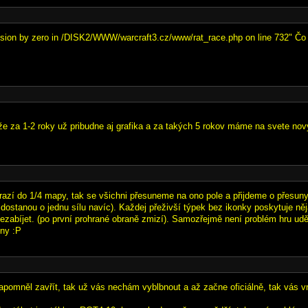
ision by zero in /DISK2/WWW/warcraft3.cz/www/rat_race.php on line 732" Čo 
 že za 1-2 roky už pribudne aj grafika a za takých 5 rokov máme na svete n
razí do 1/4 mapy, tak se všichni přesuneme na ono pole a přijdeme o přesuny 
 dostanou o jednu sílu navíc). Každej přeživší týpek bez ikonky poskytuje ně
 nezabíjet. (po první prohrané obraně zmizí). Samozřejmě není problém hru udě
hny :P
pomněl zavřít, tak už vás nechám vyblbnout a až začne oficiálně, tak vás vrá