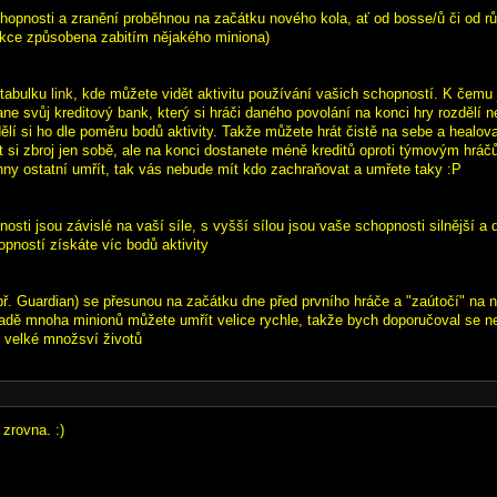
hopnosti a zranění proběhnou na začátku nového kola, ať od bosse/ů či od r
akce způsobena zabitím nějakého miniona)
 tabulku
link
, kde můžete vidět aktivitu používání vašich schopností. K čemu
ne svůj kreditový bank, který si hráči daného povolání na konci hry rozdělí n
dělí si ho dle poměru bodů aktivity. Takže můžete hrát čistě na sebe a healova
 si zbroj jen sobě, ale na konci dostanete méně kreditů oproti týmovým hrá
ny ostatní umřít, tak vás nebude mít kdo zachraňovat a umřete taky :P
osti jsou závislé na vaší síle, s vyšší sílou jsou vaše schopnosti silnější a
opností získáte víc bodů aktivity
př. Guardian) se přesunou na začátku dne před prvního hráče a "zaútočí" na ně
ípadě mnoha minionů můžete umřít velice rychle, takže bych doporučoval se n
 velké množsví životů
zrovna. :)