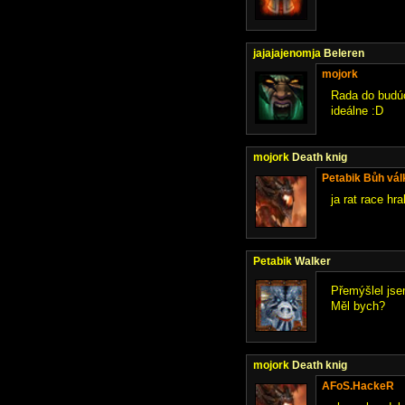
jajajajenomja
Beleren
mojork
Rada do budúc
ideálne :D
mojork
Death knig
Petabik Bůh vál
ja rat race hr
Petabik
Walker
Přemýšlel jse
Měl bych?
mojork
Death knig
AFoS.HackeR