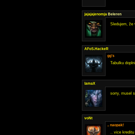
jajajajenomja
Beleren
Sledujem, že 
AFoS.HackeR
gg's
Tabulku dopln
lamaX
sorry, musel 
voNt
.. naopak!
.. vice kredit