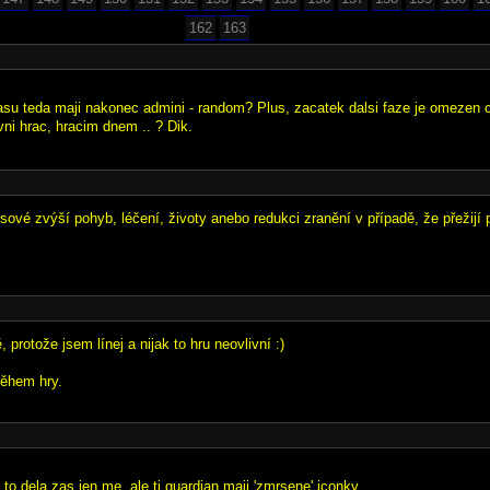
162
163
 rasu teda maji nakonec admini - random? Plus, zacatek dalsi faze je omezen 
vni hrac, hracim dnem .. ? Dik.
ssové zvýší pohyb, léčení, životy anebo redukci zranění v případě, že přežijí p
, protože jsem línej a nijak to hru neovlivní :)
během hry.
li to dela zas jen me, ale ti guardian maji 'zmrsene' iconky.