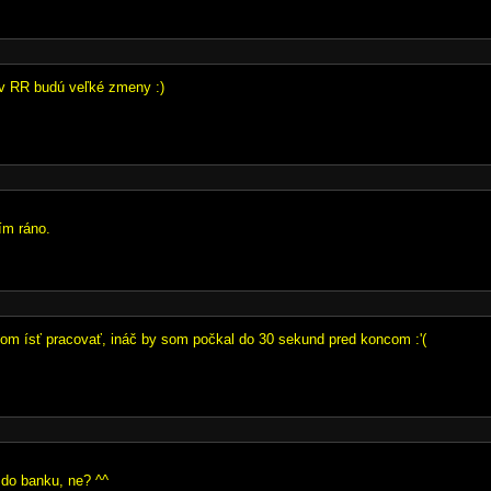
v RR budú veľké zmeny :)
ím ráno.
som ísť pracovať, ináč by som počkal do 30 sekund pred koncom :'(
u do banku, ne? ^^