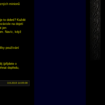
ůzných minionů
 je to dobré? Každé
ezávisle na dojetí
t jen
čům. Navíc, když
 díky používání
j (přijdete o
ehnat dopředu,
3.9.2015 14:05:08