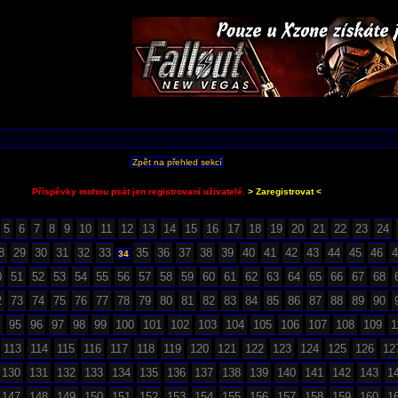
Zpět na přehled sekcí
Příspěvky mohou psát jen registrovaní uživatelé.
> Zaregistrovat <
5
6
7
8
9
10
11
12
13
14
15
16
17
18
19
20
21
22
23
24
8
29
30
31
32
33
35
36
37
38
39
40
41
42
43
44
45
46
4
34
0
51
52
53
54
55
56
57
58
59
60
61
62
63
64
65
66
67
68
2
73
74
75
76
77
78
79
80
81
82
83
84
85
86
87
88
89
90
95
96
97
98
99
100
101
102
103
104
105
106
107
108
109
1
113
114
115
116
117
118
119
120
121
122
123
124
125
126
12
130
131
132
133
134
135
136
137
138
139
140
141
142
143
1
147
148
149
150
151
152
153
154
155
156
157
158
159
160
1