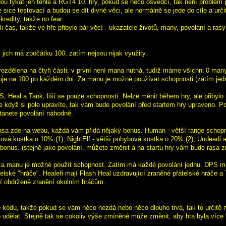
u týkat jen téhle a RGT4 10. hry, pokud se něco osvědčí, tak není problém p
 sice testovací a budou se dít divné věci, ale normálně se jede do cíle a urč
kredity, takže no fear.
i čas, takže ve hře přibylo pár věcí - ukazatele životů, many, povolání a rasy
 jich má zpočátku 100, zatím nejsou nijak využity.
 rozdělena na čtyři části, v první není mana nutná, tudíž máme všichni 0 man
je na 100 po každém dni. Za manu je možné používat schopnosti (zatím jed
S, Heal a Tank, liší se pouze schopností. Nelze měnit během hry, ale přibylo 
že když si pole upravíte, tak vám bude povolání před startem hry upraveno. P
tanete povolání náhodně.
asa zde na webu, každá vám přidá nějaký bonus. Human - větší range schopn
ojová kostka o 10% (1); NightElf - větší pohybová kostka o 20% (2); Undeadi 
bonus. (stejně jako povolání, můžete změnit a na startu hry vám bude rasa 
za manu je možné použít schopnost. Zatím má každé povolání jednu. DPS mají
elské "hráče". Healeři mají Flash Heal uzdravující zraněné přátelské hráče a 
cí obdržené zranění okolním hráčům.
 kódu, takže pokud se vám něco nezdá nebo něco dlouho trvá, tak to určitě 
 udělat. Stejně tak se cokoliv výše zmíněné může změnit, aby hra byla více 