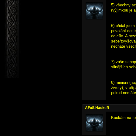
5) všechny sc
(výjimkou je 
6) přidal jsem
povolání dosta
do cíle. A roz
sebe/zvyšovat
necháte všech
7) vaše schopn
silnějších sch
8) minioni (na
životy), v př
pokud nemáte
AFoS.HackeR
Koukám na to 