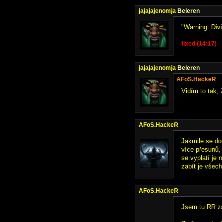
jajajajenomja
Beleren
"Warning: Div
fixed (14:17)
jajajajenomja
Beleren
AFoS.HackeR
Vidím to tak,
AFoS.HackeR
Jakmile se do
více přesunů,
se vyplatí je
zabít je všec
AFoS.HackeR
Jsem tu RR za