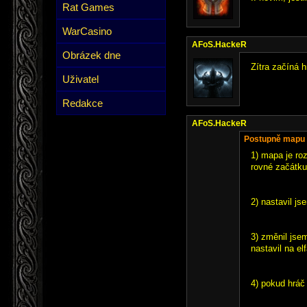
Rat Games
WarCasino
AFoS.HackeR
Obrázek dne
Zítra začíná h
Uživatel
Redakce
AFoS.HackeR
Postupně mapu ak
1) mapa je roz
rovné začátku
2) nastavil js
3) změnil jse
nastavil na el
4) pokud hráč