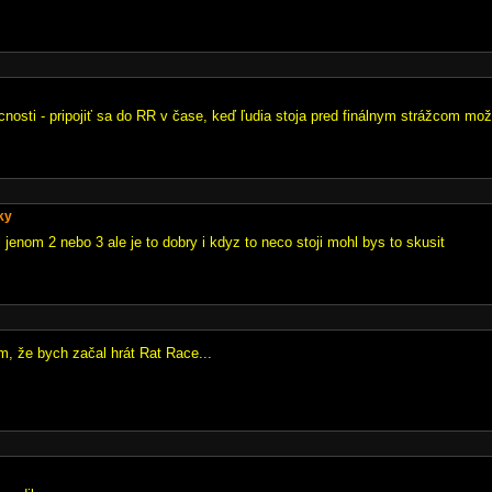
nosti - pripojiť sa do RR v čase, keď ľudia stoja pred finálnym strážcom mož
ky
al jenom 2 nebo 3 ale je to dobry i kdyz to neco stoji mohl bys to skusit
m, že bych začal hrát Rat Race...