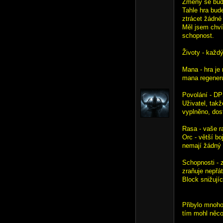
Změny se budo
Tahle hra bude
ztrácet žádné 
Měl jsem chvíl
schopnost.
Životy - každý
Mana - hra je
mana regeneru
Povolání - DP
Uživatel, tak
vyplněno, dos
Rasa - vaše r
Orc - větší b
nemají žádný 
Schopnosti - 
zraňuje nepřát
Block snižují
Přibylo mnoho
tím mohl něco