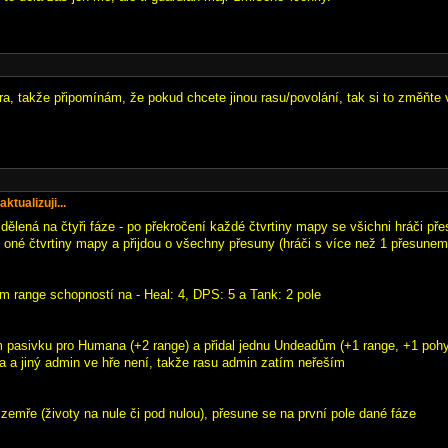
ra, takže připomínám, že pokud chcete jinou rasu/povolání, tak si to změňte v
tualizuji...
dělená na čtyři fáze - po překročení každé čtvrtiny mapy se všichni hráči př
 oné čtvrtiny mapy a přijdou o všechny přesuny (hráči s více než 1 přesunem 
em range schopností na - Heal: 4, DPS: 5 a Tank: 2 pole
m pasivku pro Humana (+2 range) a přidal jednu Undeadům (+1 range, +1 pohy
fa a jiný admin ve hře není, takže rasu admin zatím neřeším
 zemře (životy na nule či pod nulou), přesune se na první pole dané fáze