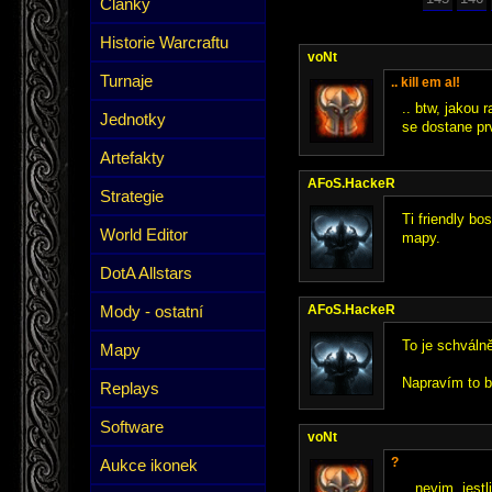
Články
Historie Warcraftu
voNt
Turnaje
.. kill em al!
.. btw, jakou
Jednotky
se dostane pr
Artefakty
AFoS.HackeR
Strategie
Ti friendly bo
World Editor
mapy.
DotA Allstars
Mody - ostatní
AFoS.HackeR
To je schválně
Mapy
Napravím to 
Replays
Software
voNt
?
Aukce ikonek
.. nevim, jest