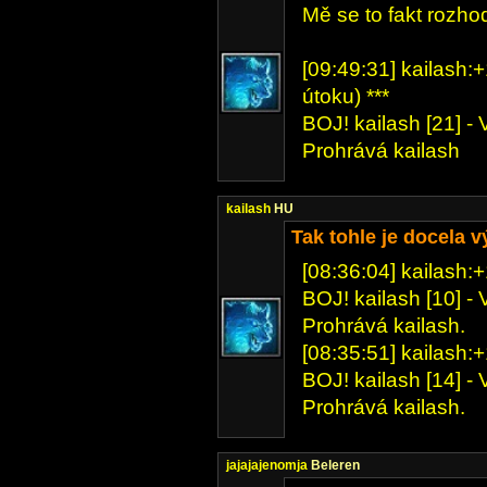
Mě se to fakt rozho
[09:49:31] kailash:+
útoku) ***
BOJ! kailash [21] - 
Prohrává kailash
kailash
HU
Tak tohle je docela v
[08:36:04] kailash:+
BOJ! kailash [10] - 
Prohrává kailash.
[08:35:51] kailash:+
BOJ! kailash [14] - 
Prohrává kailash.
jajajajenomja
Beleren