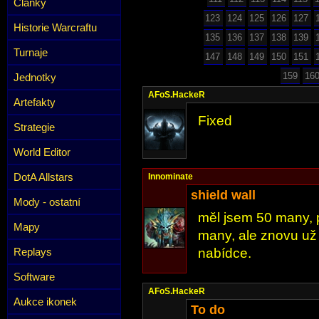
Články
123
124
125
126
127
Historie Warcraftu
135
136
137
138
139
Turnaje
147
148
149
150
151
159
16
Jednotky
AFoS.HackeR
Artefakty
Fixed
Strategie
World Editor
DotA Allstars
Innominate
shield wall
Mody - ostatní
měl jsem 50 many, 
Mapy
many, ale znovu už
Replays
nabídce.
Software
AFoS.HackeR
Aukce ikonek
To do