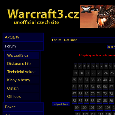
Aktuality
Fórum
Rat Race
~
Fórum
Zpět 
Warcraft3.cz
Příspěvky mohou psát jen re
Diskuse o hře
1
2
3
4
5
6
7
8
9
Technická sekce
19
20
21
22
23
24
25
Klany a herny
35
36
37
38
39
40
41
51
52
53
54
55
56
57
Ostatní
67
68
69
70
71
72
73
Off topic
83
84
85
86
87
88
89
Pokec
99
100
101
102
103
1
111
112
113
114
115