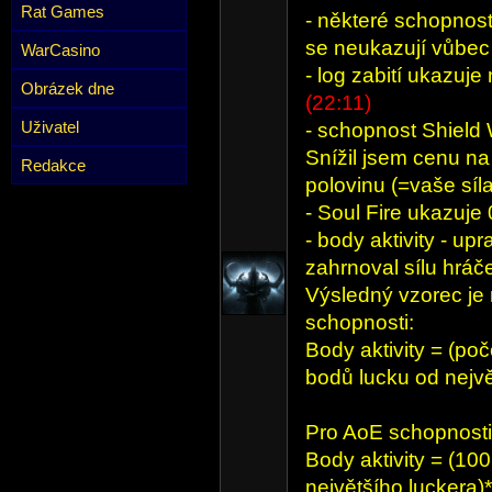
Rat Games
- některé schopnost
se neukazují vůbe
WarCasino
- log zabití ukazuje
Obrázek dne
(22:11)
Uživatel
- schopnost Shield
Snížil jsem cenu na
Redakce
polovinu (=vaše síla
- Soul Fire ukazuje
- body aktivity - up
zahrnoval sílu hráč
Výsledný vzorec je 
schopnosti:
Body aktivity = (po
bodů lucku od nejvě
Pro AoE schopnosti 
Body aktivity = (100
největšího luckera)*