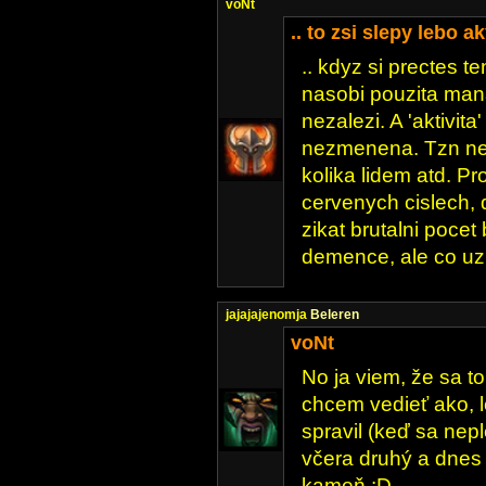
voNt
.. to zsi slepy lebo a
.. kdyz si prectes t
nasobi pouzita mana
nezalezi. A 'aktivita
nezmenena. Tzn nez
kolika lidem atd. Pr
cervenych cislech,
zikat brutalni pocet
demence, ale co uz 
jajajajenomja
Beleren
voNt
No ja viem, že sa to
chcem vedieť ako, 
spravil (keď sa nep
včera druhý a dnes
kameň :D