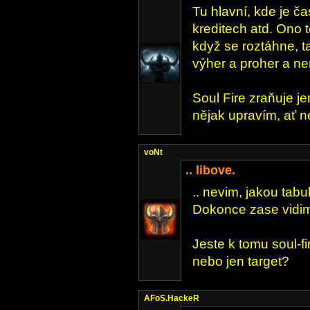
Tu hlavní, kde je ča
kreditech atd. Ono t
když se roztáhne, t
výher a proher a ne
Soul Fire zraňuje je
nějak upravím, ať n
voNt
.. libove.
.. nevim, jakou tabu
Dokonce zase vidim 
Jeste k tomu soul-fi
nebo jen target?
AFoS.HackeR