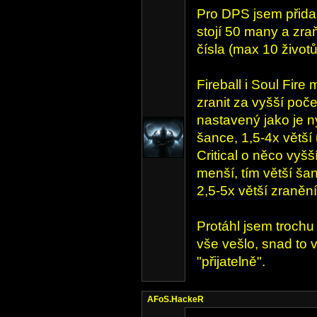
Pro DPS jsem přidal
stojí 50 many a zr
čísla (max 10 životů
Fireball i Soul Fire
zranit za vyšší počet
nastavený jako je n
šance, 1,5-4x větší 
Critical o něco vyš
menší, tím větší ša
2,5-5x větší zranění
Protáhl jsem trochu
vše vešlo, snad to 
"přijatelně".
AFoS.HackeR