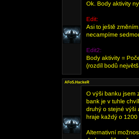
Ok. Body aktivity n
Edit:
Asi to ještě změním,
necampíme sedmou
Edit2:
Body aktivity = Poč
(rozdíl bodů největ
AFoS.HackeR
O výši banku jsem z
bank je v tuhle chví
druhý o stejné výši 
hraje každý o 1200 k
Alternativní možnost