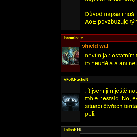
Důvod napsali hoši 
AoE povzbuzuje tý
Innominate
shield wall
nevím jak ostatním 
to neudělá a ani n
AFoS.HackeR
:-) jsem jim ještě 
tohle nestalo. No, 
situaci čtyřech ten
poli.
kailash
HU