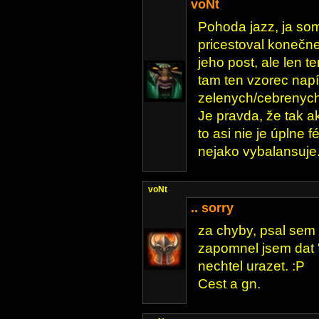
voNt
Pohoda jazz, ja so
pricestoval konečne
jeho post, ale len te
tam ten vzorec napís
zelenych/cebrenych
Je pravda, že tak 
to asi nie je úplne 
nejako vybalansuje
voNt
.. sorry
za chyby, psal sem r
zapomnel jsem dat '
nechtel urazet. :P
Cest a gn.