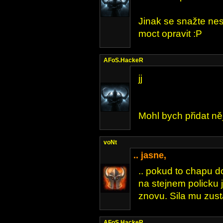
Jinak se snažte nes
moct opravit :P
AFoS.HackeR
jj
Mohl bych přidat něj
voNt
.. jasne,
.. pokud to chapu d
na stejnem policku j
znovu. Sila mu zust
AFoS.HackeR