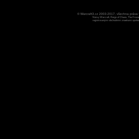
© Warcraft3.cz 2003-2017, všechna práv
Názvy Warcraft, Reign of Chaos, The Frozen
registrovanými obchodními znaekami spoleen