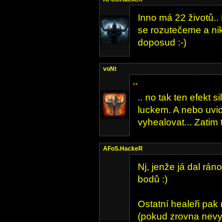
Inno má 22 životů.
se rozutečeme a ni
doposud :-)
voNt
..
.. no tak ten efekt s
luckem. A nebo uvid
vyhealovat... Zatim 
AFoS.HackeR
Nj, jenže já dal rá
bodů :)
Ostatní healeři pak
(pokud zrovna nevy