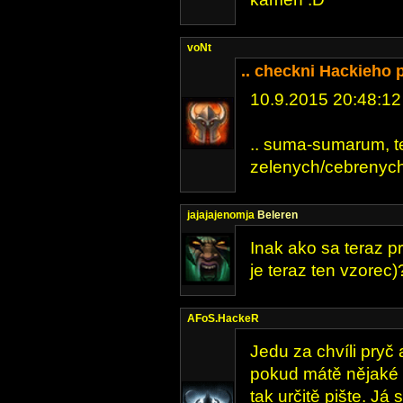
voNt
.. checkni Hackieho 
10.9.2015 20:48:12
.. suma-sumarum, ted
zelenych/cebrenych 
jajajajenomja
Beleren
Inak ako sa teraz pr
je teraz ten vzorec)
AFoS.HackeR
Jedu za chvíli pryč 
pokud mátě nějaké 
tak určitě pište. Já