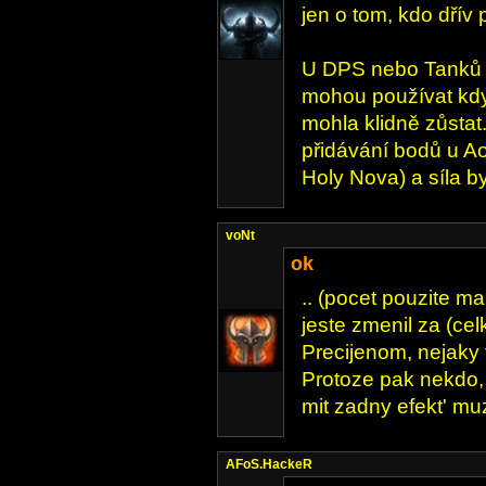
jen o tom, kdo dřív
U DPS nebo Tanků je
mohou používat kdyk
mohla klidně zůstat.
přidávání bodů u Ao
Holy Nova) a síla by
voNt
ok
.. (pocet pouzite 
jeste zmenil za (cel
Precijenom, nejaky t
Protoze pak nekdo,
mit zadny efekt' muz
AFoS.HackeR