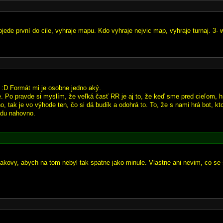
jede první do cile, vyhraje mapu. Kdo vyhraje nejvic map, vyhraje turnaj. 3- 
? :D Formát mi je osobne jedno aký.
e. Po pravde si myslím, že veľká časť RR je aj to, že keď sme pred cieľom, h
no, tak je vo výhode ten, čo si dá budík a odohrá to. To, že s nami hrá bot, kt
adu nahovno.
takovy, abych na tom nebyl tak spatne jako minule. Vlastne ani nevim, co se 