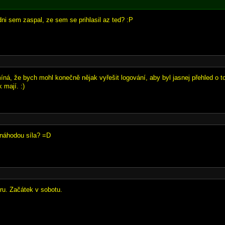
dni sem zaspal, ze sem se prihlasil az ted? :P
íná, že bych mohl konečně nějak vyřešit logování, aby byl jasnej přehled o t
k mají. :)
 náhodou síla? =D
ru. Začátek v sobotu.