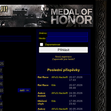
Jméno:
Heslo:
Zapamatovat
Přihlásit
Nová registrace
Zapomněli jste heslo?
25
Poslední příspěvky
7
69
Rat Race
AFoS.HackeR
20.07.2026
17:43
91
Rat Race
Kilo
20.07.2026
08:49
10
Aukce
AFoS.HackeR
24.06.2026
ikonek
16:15
7
Hlášení
Kilo
17.06.2026
44
chyb
23:42
Aukce
AFoS.HackeR
30.05.2026
61