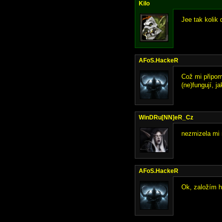
Kilo
Jee tak kolik 
AFoS.HackeR
Což mi připom
(ne)fungují, ja
WinDRu[NN]eR_Cz
nezmizela mi
AFoS.HackeR
Ok, založím h