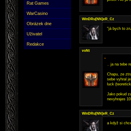
Rat Games
WarCasino
WinDRu[NN]eR_Cz
Obrázek dne
"já bych to zr
Uživatel
Redakce
voNt
..
.. ja na tebe 
Chapu, ze ztra
sebe vyhral je
luck (teoretic
Jako pokud za 
nevyhrajes 10
WinDRu[NN]eR_Cz
a když si chc