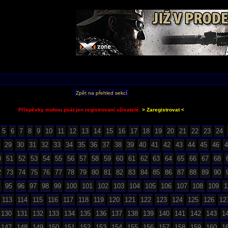
Zpět na přehled sekcí
Příspěvky mohou psát jen registrovaní uživatelé.
> Zaregistrovat <
5
6
7
8
9
10
11
12
13
14
15
16
17
18
19
20
21
22
23
24
29
30
31
32
33
34
35
36
37
38
39
40
41
42
43
44
45
46
4
0
51
52
53
54
55
56
57
58
59
60
61
62
63
64
65
66
67
68
2
73
74
75
76
77
78
79
80
81
82
83
84
85
86
87
88
89
90
95
96
97
98
99
100
101
102
103
104
105
106
107
108
109
1
113
114
115
116
117
118
119
120
121
122
123
124
125
126
12
130
131
132
133
134
135
136
137
138
139
140
141
142
143
1
147
148
149
150
151
152
153
154
155
156
157
158
159
160
1