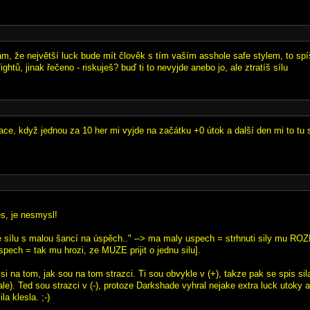
m, že největší luck bude mít člověk s tím vaším asshole safe stylem, to spí
fightů, jinak řečeno - riskuješ? buď ti to nevyjde anebo jo, ale ztratíš sílu
ace, když jednou za 10 her mi vyjde na začátku +0 útok a další den mi to tu s
es, je nesmysl!
e sílu s malou šancí na úspěch.." --> ma maly uspech = strhnuti sily mu RO
pech = tak mu hrozi, ze MUZE prijit o jednu silu].
si na tom, jak sou na tom strazci. Ti sou obvykle v (+), takze pak se spis sil
ale). Ted sou strazci v (-), protoze Darkshade vyhral nejake extra luck utoky 
la klesla. ;-)