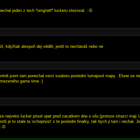
spechal jeden z tech *omg/wtf* luckeru stezovat. :-D
šil, kdyžtak alespoň dej vědět, jestli to necháváš nebo ne
entně jsem tam ponechal verzi souboru poslední turnajové mapy.. Elune se n
omezeného game time :)
ze nejvetsi lucker prisel opet pred zacatkem dne o silu (protoze strazci maji 'u
tli je to stale ta 'schopnost' z te posledni finalky, tak bych ji tam i nechal. 
 :-D