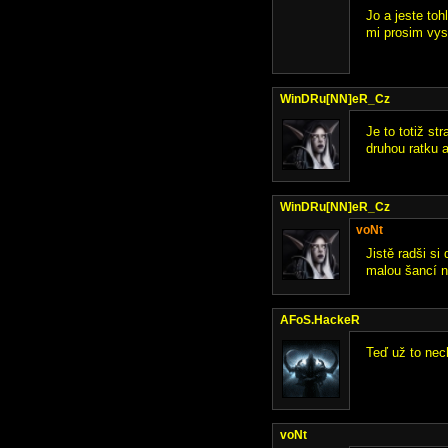
Jo a jeste toh
mi prosim vysv
WinDRu[NN]eR_Cz
Je to totiž st
druhou ratku a
WinDRu[NN]eR_Cz
voNt
Jistě radši s
malou šancí n
AFoS.HackeR
Teď už to nec
voNt