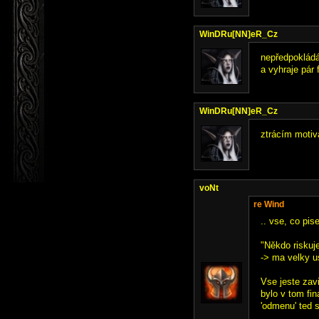
WinDRu[NN]eR_Cz
nepředpokládá
a vyhraje pár 
WinDRu[NN]eR_Cz
ztrácím motiv
voNt
re Wind
.. vse, co pis
"Někdo riskuj
-> ma velky us
Vse jeste zavi
bylo v tom fin
'odmenu' ted si