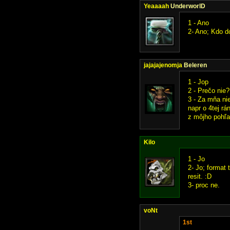
Yeaaaah
UnderworlD
1 - Ano
2- Ano; Kdo do
jajajajenomja
Beleren
1 - Jop
2 - Prečo nie
3 - Za mňa ni
napr o 4tej rá
z môjho pohľ
Kilo
1 - Jo
2- Jo; format 
resit. :D
3- proc ne.
voNt
1st