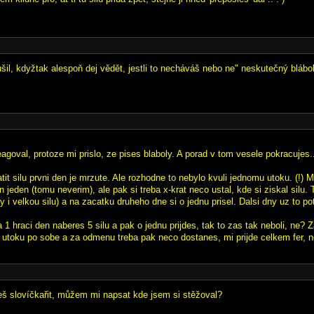
ušil, kdyžtak alespoň dej vědět, jestli to necháváš nebo ne" neskutečný blábo
reagoval, protoze mi prislo, ze pises blaboly. A porad v tom vesele pokracujes.
tit silu prvni den je mrzute. Ale rozhodne to nebylo kvuli jednomu utoku. (!)
n jeden (tomu neverim), ale pak si treba x-krat neco ustal, kde si ziskal silu. 
ky i velkou silu) a na zacatku druheho dne si o jednu prisel. Dalsi dny uz to pot
1 hraci den naberes 5 silu a pak o jednu prijdes, tak to zas tak neboli, ne? 
 utoku po sobe a za odmenu treba pak neco dostanes, mi prijde celkem fer, 
eš slovíčkařit, můžem mi napsat kde jsem si stěžoval?