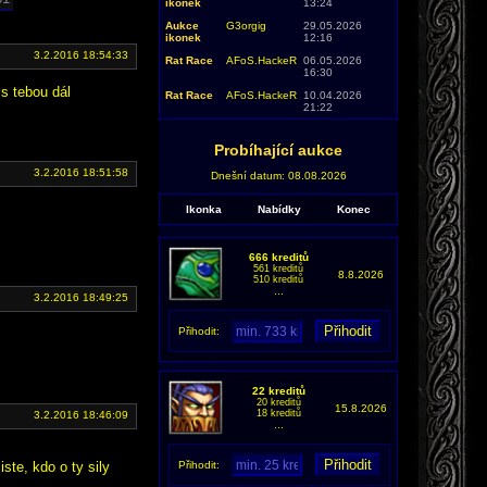
ikonek
13:24
Aukce
G3orgig
29.05.2026
ikonek
12:16
3.2.2016 18:54:33
Rat Race
AFoS.HackeR
06.05.2026
16:30
 s tebou dál
Rat Race
AFoS.HackeR
10.04.2026
21:22
Probíhající aukce
3.2.2016 18:51:58
Dnešní datum: 08.08.2026
Ikonka
Nabídky
Konec
666 kreditů
561 kreditů
8.8.2026
510 kreditů
...
3.2.2016 18:49:25
Přihodit:
22 kreditů
20 kreditů
15.8.2026
18 kreditů
3.2.2016 18:46:09
...
ste, kdo o ty sily
Přihodit: