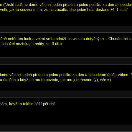
le ("Jistě radši si dáme všichni jeden přesun a jednu posilku za den a nebude
etli, jak to souvisi s tim, ze na zacatku dne jeden hrac dostane +/- 1 silu?
rašně nefér ten luck a velmi se to odráží na winratu dotyčných... Chudáci lidi
 bohužel nezískají kredity za -3 útok
i dáme všichni jeden přesun a jednu posilku za den a nebudeme útočit vůbec. N
a úspěch a když se mu to povede, tak mu ji strhneme (y), w/e =)
hám, když to takhle běží pět dní.