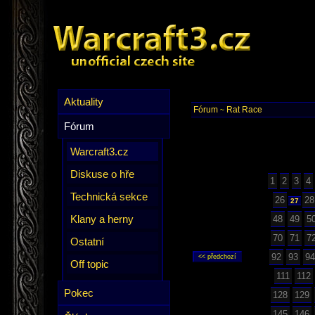
Aktuality
Fórum
Rat Race
~
Fórum
Warcraft3.cz
Diskuse o hře
1
2
3
4
Technická sekce
26
28
27
Klany a herny
48
49
5
70
71
7
Ostatní
92
93
94
Off topic
111
112
Pokec
128
129
145
146