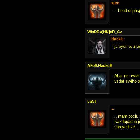
sure
.. hned si pri
WinDRu[NN]eR_Cz
Hackie
já bych to zru
AFoS.HackeR
Aha, no, evid
vzdát svého 
voNt
...
.. mam pocit, 
Kazdopadne jes
spravedlive ..