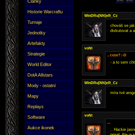
Články
Historie Warcraftu
WinDRu[NN]eR_Cz
Turnaje
chováš se jak
diskutovat a 
Jednotky
Artefakty
voNt
Strategie
.. coze? :-D
- a to sem ch
World Editor
DotA Allstars
WinDRu[NN]eR_Cz
Mody - ostatní
míra tvé aro
Mapy
Replays
voNt
Software
...
Aukce ikonek
.. Hackie jasn
prisel. Ale ja 