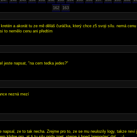
162
163
 kretén a akorát tu ze mě děláš čuráčka, který chce z5 svoji sílu. nemá cenu
asi to nemělo cenu ani předtím
tel jeste napsat, "na cem tedka jedes?"
gance nezná mezí
e napsal, ze to tak necha. Zrejme pro to, ze se mu neulozily logy, takze nevi ji
sem klidne pro, at ti tu silu prida zpet, stejne ji hned 'preposles' dal .. :-)