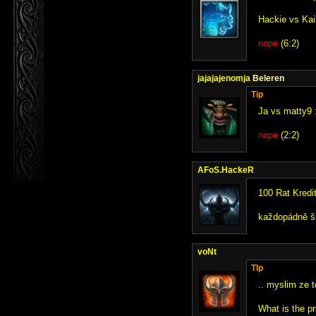
Hackie vs Kai
nope
(6:2)
jajajajenomja
Beleren
Tip
Ja vs matty9 
nope
(2:2)
AFoS.HackeR
100 Rat Kredi
každopádně šp
voNt
TIp
.. myslim ze t
What is the pr