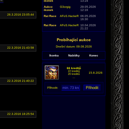
ikonek
13:24
Aukce
G3orgig
29.05.2026
ikonek
12:16
26.3.2016 23:05:44
Rat Race
AFoS.HackeR
06.05.2026
16:30
Rat Race
AFoS.HackeR
10.04.2026
21:22
Probíhající aukce
Dnešní datum: 09.08.2026
22.3.2016 21:43:58
Ikonka
Nabídky
Konec
66 kreditů
22 kreditů
15.8.2026
20 kreditů
...
22.3.2016 21:40:22
Přihodit:
22.3.2016 18:25:54