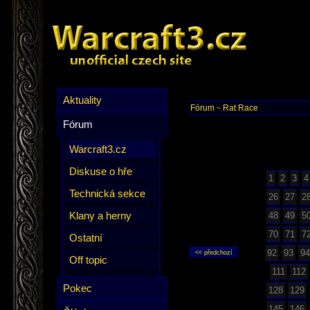
Aktuality
Fórum
Rat Race
~
Fórum
Warcraft3.cz
Diskuse o hře
1
2
3
4
Technická sekce
26
27
2
Klany a herny
48
49
5
70
71
7
Ostatní
92
93
94
Off topic
111
112
Pokec
128
129
145
146