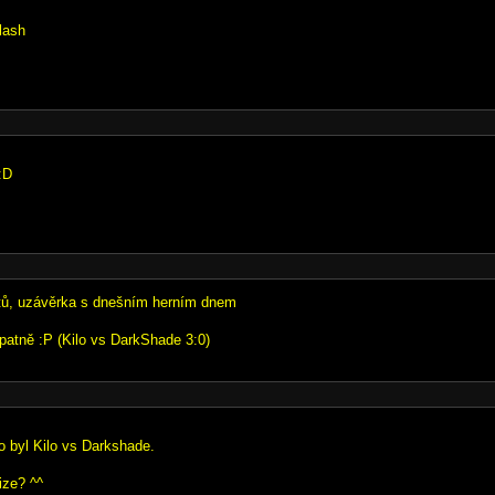
lash
:D
tů, uzávěrka s dnešním herním dnem
atně :P (Kilo vs DarkShade 3:0)
o byl Kilo vs Darkshade.
ize? ^^