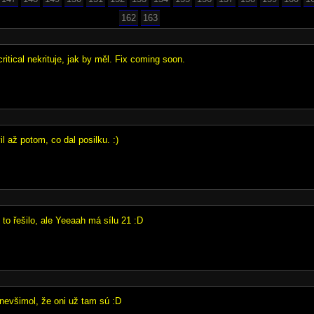
162
163
critical nekrituje, jak by měl. Fix coming soon.
l až potom, co dal posilku. :)
to řešilo, ale Yeeaah má sílu 21 :D
nevšimol, že oni už tam sú :D