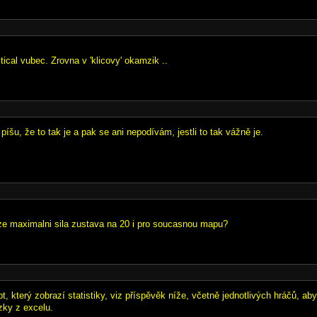
ritical vubec. Zrovna v 'klicovy' okamzik ..
 píšu, že to tak je a pak se ani nepodívám, jestli to tak vážně je.
ze maximalni sila zustava na 20 i pro soucasnou mapu?
ipt, který zobrazí statistiky, viz příspěvěk níže, včetně jednotlivých hráčů, a
zky z excelu.