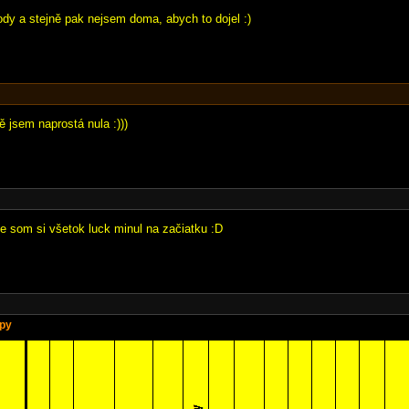
ody a stejně pak nejsem doma, abych to dojel :)
 jsem naprostá nula :)))
že som si všetok luck minul na začiatku :D
apy