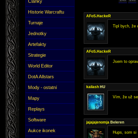
Články
Historie Warcraftu
AFoS.HackeR
Turnaje
Tipl bych, že 
Jednotky
Artefakty
AFoS.HackeR
Strategie
Jsem to opravi
World Editor
DotA Allstars
Mody - ostatní
kailash
HU
Vím, že už se 
Mapy
Replays
Software
jajajajenomja
Beleren
Aukce ikonek
Hups, som si 