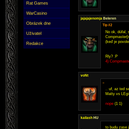
Rat Games
WarCasino
jajajajenomja
Beleren
Obrázek dne
Tip #2
No ok, dúfal, 
Uživatel
Compmaster[n
(keď je povole
Redakce
Rly? :P
4) Compmaste
voNt
..
.. uf, az ted 
Matty vs LEgi
nope
(1:1)
kailash
HU
to budu zase 