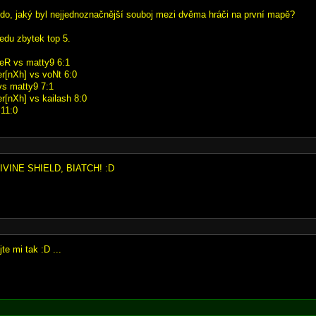
kdo, jaký byl nejjednoznačnější souboj mezi dvěma hráči na první mapě?
vedu zbytek top 5.
eR vs matty9 6:1
r[nXh] vs voNt 6:0
vs matty9 7:1
[nXh] vs kailash 8:0
 11:0
DIVINE SHIELD, BIATCH! :D
te mi tak :D ...