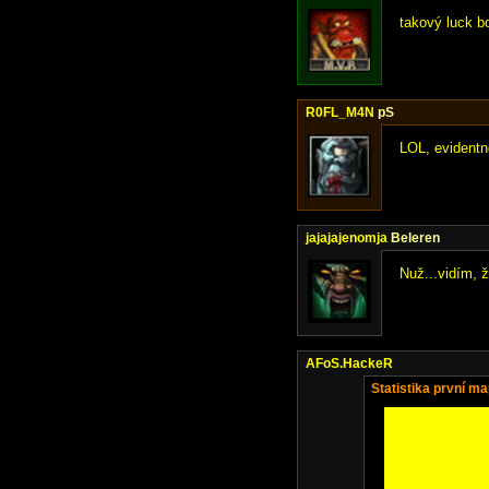
takový luck b
R0FL_M4N
pS
LOL, evidentně
jajajajenomja
Beleren
Nuž...vidím, 
AFoS.HackeR
Statistika první m