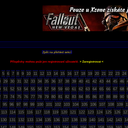
Zpět na přehled sekcí
Příspěvky mohou psát jen registrovaní uživatelé.
> Zaregistrovat <
5
6
7
8
9
10
11
12
13
14
15
16
17
18
19
20
21
22
23
24
8
29
30
31
32
33
34
35
36
37
38
39
40
41
42
43
44
45
46
0
51
52
53
54
55
56
57
58
59
60
61
62
63
64
65
66
67
68
2
73
74
75
76
77
78
79
80
81
82
83
84
85
86
87
88
89
90
95
96
97
98
99
100
101
102
103
104
105
106
107
108
109
1
113
114
115
116
117
118
119
120
121
122
123
124
125
126
12
130
131
132
133
134
135
136
137
138
139
140
141
142
143
1
147
148
149
150
151
152
153
154
155
156
157
158
159
160
1