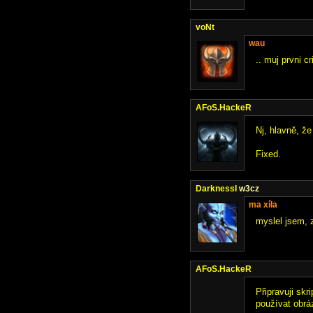
voNt
wau
.. muj prvni c
AFoS.HackeR
Nj, hlavně, že
Fixed.
DarknessI
w3cz
ma xíla
myslel jsem, 
AFoS.HackeR
Připravuji skr
používat obrá