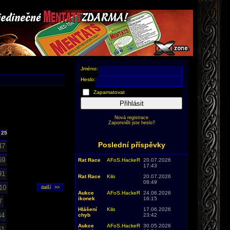
Jméno:
Heslo:
Zapamatovat
Přihlásit
Nová registrace
Zapomněli jste heslo?
25
Poslední příspěvky
47
69
Rat Race
AFoS.HackeR
20.07.2026
17:43
91
Rat Race
Kilo
20.07.2026
08:49
10
Aukce
AFoS.HackeR
24.06.2026
ikonek
16:15
7
Hlášení
Kilo
17.06.2026
44
chyb
23:42
Aukce
AFoS.HackeR
30.05.2026
61