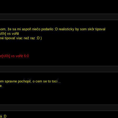
som, že sa mi aspoň niečo podarilo :D realisticky by som skôr tipoval
Xh] vs voNt
né tipovať viac než raz :D )
r[nXh] vs voNt 6:0
sem spravne pochopil, o cem se to toci ..
e.
já :D