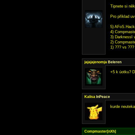
Tipnete si ně
Pro příklad u
5) AFoS.Hack
4) Compmaste
3) DarknessI 
2) Compmaster
1) ??? vs ???
jajajajenomja
Beleren
+5 k úotku? 
Kalisa
InPeace
kurde neutekaj
Compmaster[nXh]