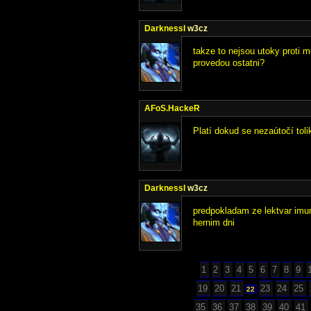
DarknessI
w3cz
takze to nejsou utoky proti m
provedou ostatni?
AFoS.HackeR
Platí dokud se nezaútočí tolik
DarknessI
w3cz
predpokladam ze lektvar imun
hernim dni
1
2
3
4
5
6
7
8
9
19
20
21
23
24
25
22
35
36
37
38
39
40
41