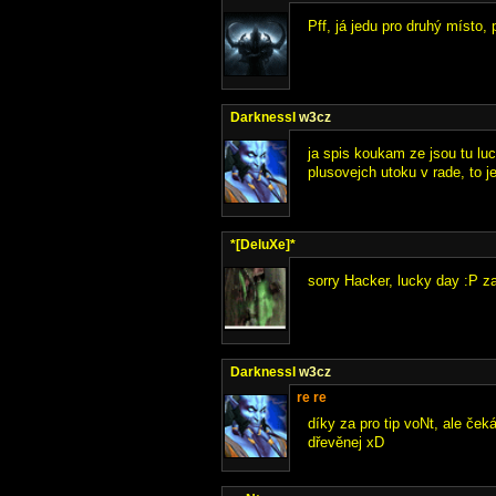
Pff, já jedu pro druhý místo,
DarknessI
w3cz
ja spis koukam ze jsou tu luc
plusovejch utoku v rade, to j
*[DeluXe]*
sorry Hacker, lucky day :P za
DarknessI
w3cz
re re
díky za pro tip voNt, ale če
dřevěnej xD