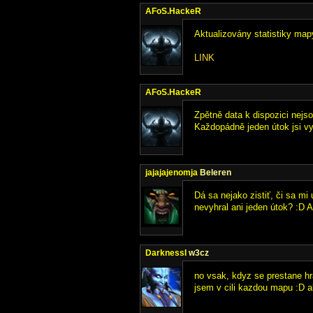
AFoS.HackeR
Aktualizovány statistiky map
LINK
AFoS.HackeR
Zpětně data k dispozici nejs
Každopádně jeden útok jsi vy
jajajajenomja
Beleren
Dá sa nejako zistiť, či sa mi
nevyhral ani jeden útok? :D A
DarknessI
w3cz
no vsak, kdyz se prestane hr
jsem v cili kazdou mapu :D al