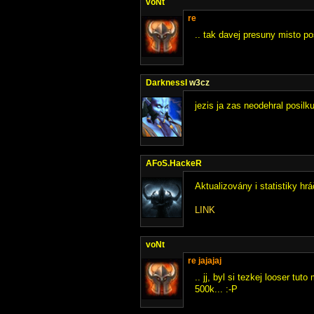
voNt
re
.. tak davej presuny misto pos
DarknessI
w3cz
jezis ja zas neodehral posilk
AFoS.HackeR
Aktualizovány i statistiky hrá
LINK
voNt
re jajajaj
.. jj, byl si tezkej looser tu
500k... :-P