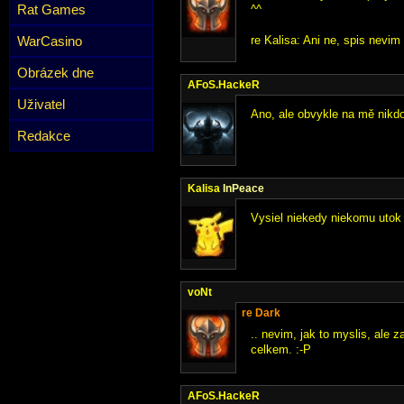
Rat Games
^^
WarCasino
re Kalisa: Ani ne, spis nevim .
Obrázek dne
AFoS.HackeR
Uživatel
Ano, ale obvykle na mě nikdo
Redakce
Kalisa
InPeace
Vysiel niekedy niekomu utok 
voNt
re Dark
.. nevim, jak to myslis, ale z
celkem. :-P
AFoS.HackeR