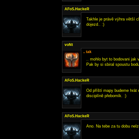
AFoS.HackeR
Takhle je právě výhra větší c
dojezd.. :)
voNt
.. tak
.. mohlo byt to bodovani jak 
Pak by si sbiral spoustu bodu 
AFoS.HackeR
Od příští mapy budeme hrát o
disciplíně přeborník. :)
AFoS.HackeR
Ano. Na tebe za tu dobu nelz