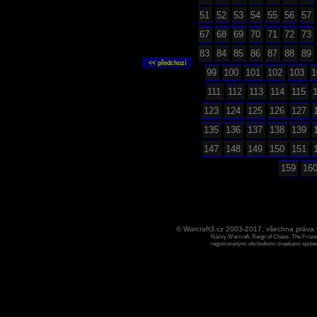
51
52
53
54
55
56
57
67
68
69
70
71
72
73
83
84
85
86
87
88
89
99
100
101
102
103
1
111
112
113
114
115
123
124
125
126
127
135
136
137
138
139
147
148
149
150
151
159
16
© Warcraft3.cz 2003-2017, všechna práv
Názvy Warcraft, Reign of Chaos, The Frozen
registrovanými obchodními znaekami spoleen