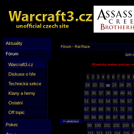
Aktuality
Fórum
Rat Race
~
Fórum
Zpět 
Warcraft3.cz
Příspěvky mohou psát jen re
Diskuse o hře
1
2
3
4
5
6
7
8
9
Technická sekce
19
20
21
23
24
25
22
Klany a herny
35
36
37
38
39
40
41
51
52
53
54
55
56
57
Ostatní
67
68
69
70
71
72
73
Off topic
83
84
85
86
87
88
89
Pokec
99
100
101
102
103
1
111
112
113
114
115