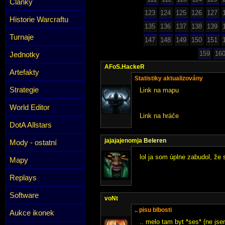
Články
123
124
125
126
127
Historie Warcraftu
135
136
137
138
139
Turnaje
147
148
149
150
151
159
16
Jednotky
AFoS.HackeR
Artefakty
Statistiky aktualizovány
Strategie
Link na mapu
World Editor
Link na hráče
DotA Allstars
jajajajenomja
Beleren
Mody - ostatní
lol ja som úplne zabudol, že
Mapy
Replays
Software
voNt
.. pisu blbosti
Aukce ikonek
.. melo tam byt *ses* (ne jse