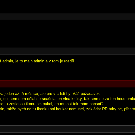
 admin, je to main admin a v tom je rozdíl
a jeden až tři měsíce, ale pro víc lidí byl Váš požadavek
y, co jsem sem dělal se snášela jen vlna kritiky, tak sem se za ten hnus omluv
na tu zaslanou ikonu nekoukal, co mu asi tak mám napsat?
in, takže bych na tu ikonku ani koukat nemusel, zakládat RR taky ne, přest