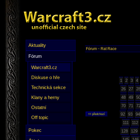
Aktuality
Fórum
Rat Race
~
Fórum
Warcraft3.cz
Diskuse o hře
1
2
3
4
Technická sekce
26
27
2
Klany a herny
48
49
5
70
71
7
Ostatní
92
93
94
Off topic
111
112
Pokec
128
129
145
146