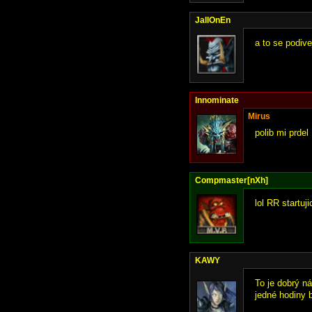
JallOnEn
a to se podive
Innominate
Mirus
polib mi prdel
Compmaster[nXh]
lol RR startuj
KAWY
To je dobrý n
jedné hodiny 