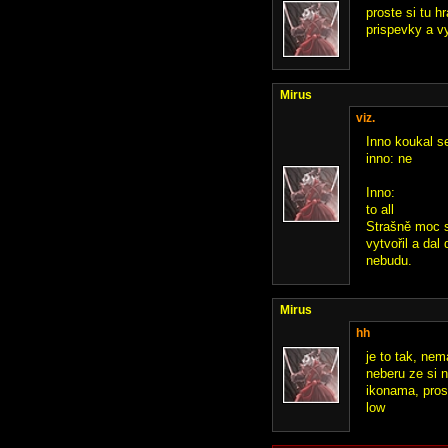
proste si tu h
prispevky a v
Mirus
viz.
Inno koukal s
inno: ne
Inno:
to all
Strašně moc s
vytvořil a da
nebudu.
Mirus
hh
je to tak, nem
neberu ze si n
ikonama, pros
low