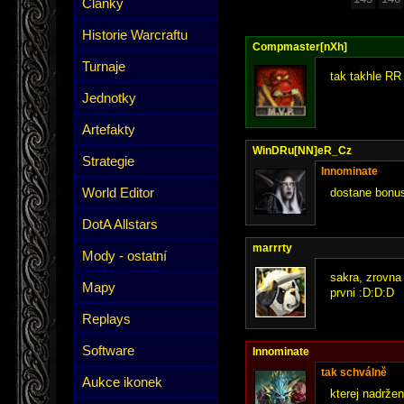
Články
Historie Warcraftu
Compmaster[nXh]
Turnaje
tak takhle RR 
Jednotky
Artefakty
WinDRu[NN]eR_Cz
Strategie
Innominate
World Editor
dostane bonus
DotA Allstars
marrrty
Mody - ostatní
sakra, zrovna
Mapy
prvni :D:D:D
Replays
Software
Innominate
tak schválně
Aukce ikonek
kterej nadrže