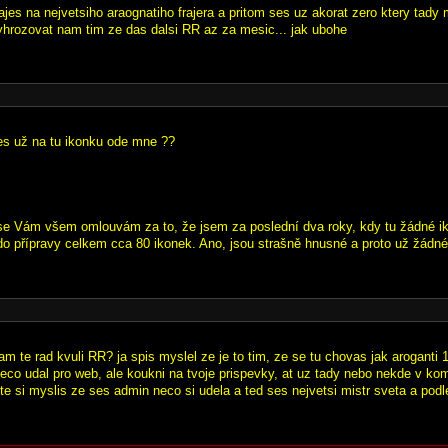
rajes na nejvetsiho araognatiho frajera a pritom ses uz akorat zero ktery tad
yhrozovat nam tim ze das dalsi RR az za mesic... jak ubohe
es už na tu ikonku ode mne ??
e Vám všem omlouvám za to, že jsem za poslední dva roky, kdy tu žádné ik
l do přípravy celkem cca 80 ikonek. Ano, jsou strašně hnusné a proto už žádn
am te rad kvuli RR? ja spis myslel ze je to tim, ze se tu chovas jak aroganti 15
eco udal pro web, ale koukni na tvoje prispevky, at uz tady nebo nekde v kom
te si myslis ze ses admin neco si udela a ted ses nejvetsi mistr sveta a podl