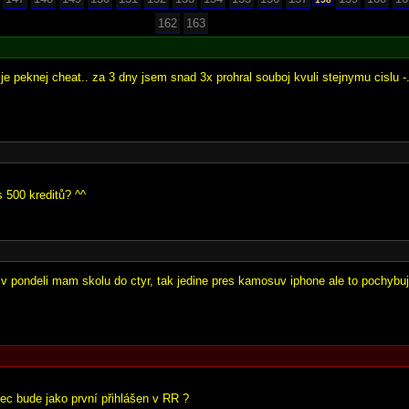
162
163
je peknej cheat.. za 3 dny jsem snad 3x prohral souboj kvuli stejnymu cislu -.
 500 kreditů? ^^
 v pondeli mam skolu do ctyr, tak jedine pres kamosuv iphone ale to pochybuj
nec bude jako první přihlášen v RR ?