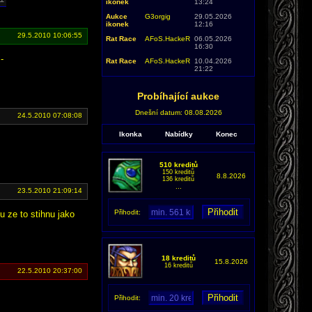
ikonek
13:24
Aukce
G3orgig
29.05.2026
ikonek
12:16
29.5.2010 10:06:55
Rat Race
AFoS.HackeR
06.05.2026
16:30
-
Rat Race
AFoS.HackeR
10.04.2026
21:22
Probíhající aukce
Dnešní datum: 08.08.2026
24.5.2010 07:08:08
Ikonka
Nabídky
Konec
510 kreditů
150 kreditů
8.8.2026
136 kreditů
...
23.5.2010 21:09:14
Přihodit:
u ze to stihnu jako
18 kreditů
15.8.2026
16 kreditů
22.5.2010 20:37:00
Přihodit: