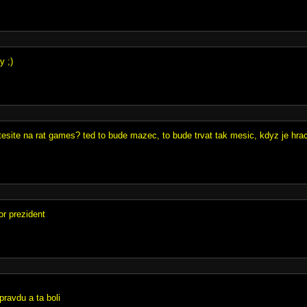
y ;)
tesite na rat games? ted to bude mazec, to bude trvat tak mesic, kdyz je hrac
r prezident
pravdu a ta boli