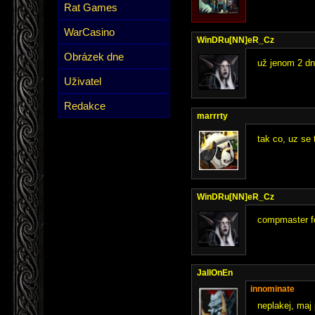
Rat Games
WarCasino
WinDRu[NN]eR_Cz
Obrázek dne
už jenom 2 dn
Uživatel
Redakce
marrrty
tak co, uz se 
WinDRu[NN]eR_Cz
compmaster fo
JallOnEn
innominate
neplakej, maj 