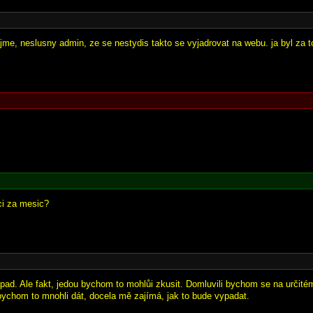
jme, neslusny admin, ze se nestydis takto se vyjadrovat na webu. ja byl za t
ici za mesic?
ápad. Ale fakt, jedou bychom to mohlůi zkusit. Domluvili bychom se na určit
bychom to mnohli dát, docela mě zajímá, jak to bude vypadat.