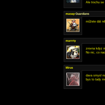
Ale trochu se
maoap
Guardians
můžete dát ně
marrrty
zrovna kdyz me
No nic, co n
Mirus
dava smysl no,
bys to tady m