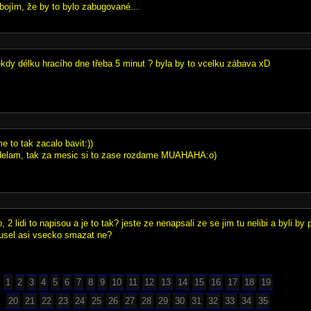
 bojím, že by to bylo zabugované...
kdy délku hracího dne třeba 5 minut ? byla by to vcelku zábava xD
 to tak zacalo bavit:))
adelam, tak za mesic si to zase rozdame MUAHAHA:o)
 2 lidi to napisou a je to tak? jeste ze nenapsali ze se jim tu nelibi a byli by
usel asi vsecko smazat ne?
1
2
3
4
5
6
7
8
9
10
11
12
13
14
15
16
17
18
19
20
21
22
23
24
25
26
27
28
29
30
31
32
33
34
35