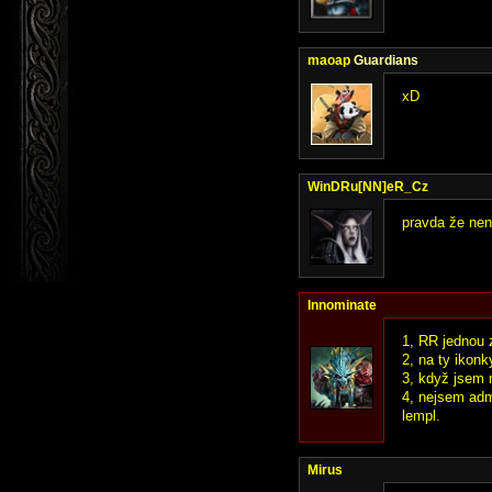
maoap
Guardians
xD
WinDRu[NN]eR_Cz
pravda že není
Innominate
1, RR jednou z
2, na ty ikonk
3, když jsem 
4, nejsem adm
lempl.
Mirus