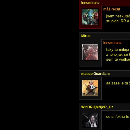
Innominate
máš recht
jsem neskutečn
stupidní RR a
Mirus
Innominate
taky te miluju 
z toho jak se 
sem te vodhad 
maoap
Guardians
aa zase je tu 
WinDRu[NN]eR_Cz
co si řeknu to