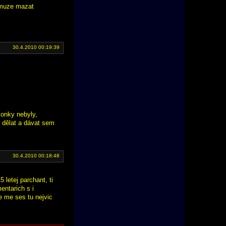
y muze mazat
30.4.2010 00:19:39
onky nebyly,
é dělat a dávat sem
30.4.2010 00:18:48
 letej parchant, ti
entarich s i
e me ses tu nejvic