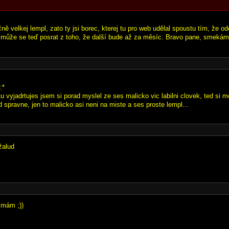
ě velkej lempl, zato ty jsi borec, kterej tu pro web udělal spoustu tím, že o
 může se teď posrat z toho, že další bude až za měsíc. Bravo pane, smekám
:*
tu vyjadrtujes jsem si porad myslel ze ses malicko vic labilni clovek, ted si 
spravne, jen to malicko asi neni na miste a ses proste lempl...
žalud
 mám ;))