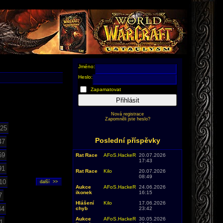
Jméno:
Heslo:
Zapamatovat
Přihlásit
Nová registrace
Zapomněli jste heslo?
25
Poslední příspěvky
47
69
Rat Race
AFoS.HackeR
20.07.2026
17:43
91
Rat Race
Kilo
20.07.2026
08:49
10
Aukce
AFoS.HackeR
24.06.2026
ikonek
16:15
7
Hlášení
Kilo
17.06.2026
44
chyb
23:42
Aukce
AFoS.HackeR
30.05.2026
1