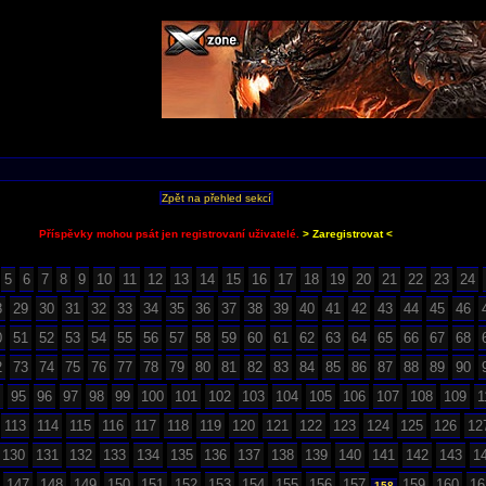
Zpět na přehled sekcí
Příspěvky mohou psát jen registrovaní uživatelé.
> Zaregistrovat <
5
6
7
8
9
10
11
12
13
14
15
16
17
18
19
20
21
22
23
24
8
29
30
31
32
33
34
35
36
37
38
39
40
41
42
43
44
45
46
0
51
52
53
54
55
56
57
58
59
60
61
62
63
64
65
66
67
68
2
73
74
75
76
77
78
79
80
81
82
83
84
85
86
87
88
89
90
95
96
97
98
99
100
101
102
103
104
105
106
107
108
109
1
113
114
115
116
117
118
119
120
121
122
123
124
125
126
12
130
131
132
133
134
135
136
137
138
139
140
141
142
143
1
147
148
149
150
151
152
153
154
155
156
157
159
160
16
158